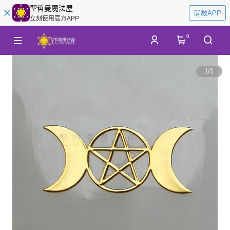
聖哲曼魔法屋
開啟APP
立刻使用官方APP
0
1
/
1