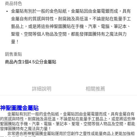
商品特色
Apple Pay
金屬貼有別於一般的金色貼紙，金屬貼因由金屬電鍍而成，具有
金屬自有的質感與特性，耐腐蝕及高低溫。不論是貼在能量手工
街口支付
藝品上，或是將這些神聖圖騰貼在手機、汽車、電腦、筆記本、
悠遊付
聖壇、空間等個人物品及空間，都能發揮圖騰特有之魔法與力
量！
ATM付款
銷售重點
運送方式
商品內含1個4.5公分金屬貼
全家取貨付款
每筆NT$80，滿NT$3,000(含以上)免運費
7-11取貨付款
詳細說明
相關推薦
每筆NT$80，滿NT$3,000(含以上)免運費
神聖圖騰金屬貼
賣家宅配幫您送（台灣）
金屬貼有別於一般的金色貼紙，金屬貼因由金屬電鍍而成，具有金屬自有
每筆NT$80，滿NT$3,000(含以上)免運費
的質感與特性，耐腐蝕及高低溫。不論是貼在能量手工藝品上，或是將這些神
聖圖騰貼在手機、汽車、電腦、筆記本、聖壇、空間等個人物品及空間，都能
郵局幫你送（離島）
發揮圖騰特有之魔法與力量！
非常適合將神聖圖騰金屬貼運用於您創作之靈性或能量商品上更能加強相
每筆NT$80，滿NT$3,000(含以上)免運費