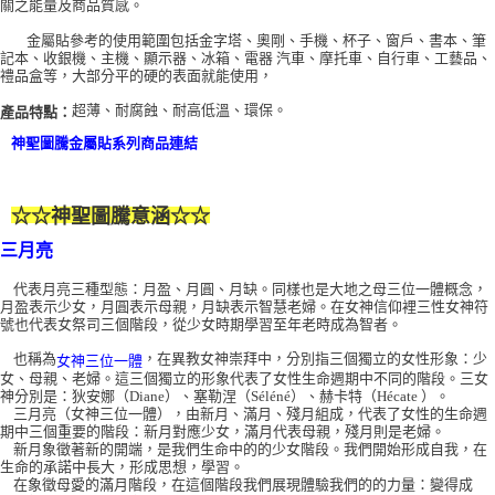
關之能量及商品質感。
付款後門市自取
金屬貼參考的使用範圍包括金字塔、奧剛、手機、杯子、窗戶、書本、筆
記本、收銀機、主機、顯示器、冰箱、電器 汽車、摩托車、自行車、工藝品、
免運費
禮品盒等，大部分平的硬的表面就能使用，
超薄、耐腐蝕、耐高低溫、環保。
產品特點：
神聖圖騰金屬貼系列商品連結
☆☆
神聖圖騰意涵
☆☆
三月亮
代表月亮三種型態：月盈、月圓、月缺。同樣也是大地之母三位一體概念，
月盈表示少女，月圓表示母親，月缺表示智慧老婦。在女神信仰裡三性女神符
號也代表女祭司三個階段，從少女時期學習至年老時成為智者。
也稱為
，在異教女神崇拜中，分別指三個獨立的女性形象：少
女神三位一體
女、母親、老婦。這三個獨立的形象代表了女性生命週期中不同的階段。三女
神分別是：狄安娜（Diane）、塞勒涅（Séléné）、赫卡特（Hécate ）。
三月亮（女神三位一體），由新月、滿月、殘月組成，代表了女性的生命週
期中三個重要的階段：新月對應少女，滿月代表母親，殘月則是老婦。
新月象徵著新的開端，是我們生命中的的少女階段。我們開始形成自我，在
生命的承諾中長大，形成思想，學習。
在象徵母愛的滿月階段，在這個階段我們展現體驗我們的的力量：變得成