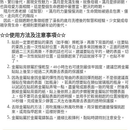
熟、繁衍後代，展現女性魅力。滿月是充滿生機，就像母親。滿月是排卵期，
也與母愛方面相關，這是整個生命週期中最豐富、肥沃的時期。
殘月代表老婦（或智慧），滿月的力量慢慢消逝，生命開始被過去包裹、僵
化，走向死亡的階段。
因此，這個週期也象徵經歷了漫長的歲月洗禮後的智慧和經驗。少女變成母
親孕育生命，老婦則要照顧年幼的後代。
使用方法及注意事項
☆☆
☆☆
貼前一定要把要貼的東西（如手機）擦乾淨，再撕下背面的紙，往要貼
的東西上面一次性貼好位置，再用手在上面多來回推幾次，正面的透明
膜過二三天后再撕，不撕的話也可以，建議要貼在平的、硬的表面。切
記，要一次性就貼好位置，這個撕起來了的話就按不平了，也貼不牢
了。
金屬貼背膠屬於慢乾型，48小時左右可達到最佳牢固度，建議您將金屬
貼貼上後至少經過二天再撕去表面的保護膜。
因為金屬貼會因金屬的彈性而在彎曲的表面回彈而翹起，不是很建議直
接貼在彎曲的表面（如瓶身），若真的想要貼在類似玻璃瓶的瓶身，可
以試試在貼前將金屬貼弄彎一點，盡量彎成跟表面一致的彎度，然後再
撕掉金屬貼背面的紙，貼上後依照上面的步驟壓實金屬貼於物體表面
上，但不要司去金屬貼表面的透明膜，並用手於較易翹起的位置按壓約
30秒鐘，完成後至少靜置二天左右後再撕去表面的透明保護膜。
去除金屬貼的方法：用吹風機以熱風吹熱後，用牙籤把邊邊慢慢挑起
來，或用指甲起來，這樣好撕些。
金屬貼屬於金屬電鑄製品，邊緣比較鋒利，黏貼時請特別注意安全。