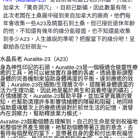
加拿大 「驚奇洞穴」，目前已斷礦，因此數量有限。
郵局幫你送（離島）
此次老闆在土桑展中碰到來自加拿大的廠商，他們每
每筆NT$80，滿NT$3,000(含以上)免運費
年會收集一些A23及精靈石到土桑，但已接近退休年齡
付款後門市自取
的他，不知還有幾年的緣分能碰面，也不知還能收集
免運費
到多少A23，人生誰說的準呢？把握當下的緣分吧！呈
獻給各位好朋友～
水晶長老 Auralite-23（A23）
身為神性印記的石頭，Auralite-23是一個極適合做靈性療
癒的工具，祂可以被放置在身體的各處，透過重新調整
身體的完善機制來協助身體再度的平衡，達到療癒的效
果；Auralite-23在細胞/生理層次中，提醒著身體適當的
活力/生理功能，因此祂是屬於再生和滋養修復的礦石；
在情緒層次，Auralite-23幫助平靜，並加深更寬廣的覺
知，也幫助清理許多影響情緒體的障礙和阻礙；祂同時
協助靈魂層次上的療癒透過對於前世生活的記憶，激發
內在洞察力，幫助釋放業力模式。
Auralite-23鼓勵個體去理解到，自己的生命是受到祝福地
和整個世界產生關連，祂幫助個體帶著正面的意念，去
看待每個歷程的當下，並帶著自身的愛和付出來祝福世