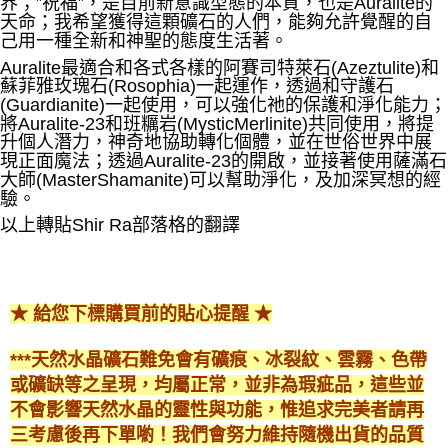
界；”祝福”，是目前新意識型態的本質，也是Auralite的
天命；我希望獲得這顆礦石的人們，能夠允許覺醒的自
己用一種全新和神聖的態度生活著。
Auralite最適合和各式各樣的阿賽司特萊石(Azeztulite)和
蘇菲雅玫瑰石(Rosophia)一起運作，透過和守護石
(Guardianite)一起使用，可以強化祂的保護和淨化能力；
將Auralite-23和班糲岩(MysticMerlinite)共同使用，將提
升個人潛力，神奇地協助轉化個體，並在世俗世界中展
現正面魔法；透過Auralite-23的開啟，並接著使用薩滿石
大師(MasterShamanite)可以幫助淨化，及加深冥想的經
驗。
以上轉貼Shir Ra部落格的翻譯
★ 給您下標購買前的貼心提醒 ★
***天然水晶礦石難免會有礦痕、冰裂紋、雲霧、色帶
或礦缺等之呈現，均屬正常，並非為瑕疵品，這些並
不會影響天然水晶的靈性與功能，惟追求完美者請再
三考慮後再下單喲！我們會努力維持隨機出貨的品質