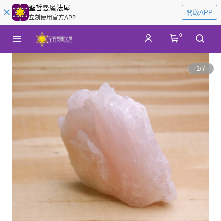
聖哲曼魔法屋
開啟APP
立刻使用官方APP
0
1
/
7