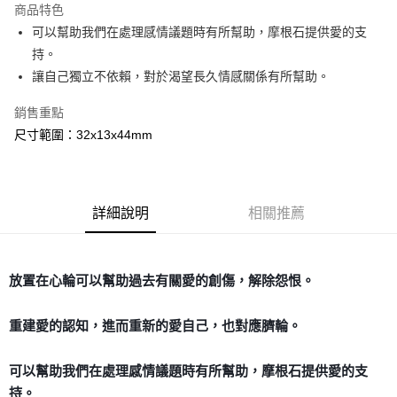
商品特色
Apple Pay
可以幫助我們在處理感情議題時有所幫助，摩根石提供愛的支
持。
街口支付
讓自己獨立不依賴，對於渴望長久情感關係有所幫助。
悠遊付
銷售重點
ATM付款
尺寸範圍：32x13x44mm
運送方式
全家取貨付款
詳細說明
相關推薦
每筆NT$80，滿NT$3,000(含以上)免運費
7-11取貨付款
每筆NT$80，滿NT$3,000(含以上)免運費
放置在心輪可以幫助過去有關愛的創傷，解除怨恨。
賣家宅配幫您送（台灣）
重建愛的認知，進而重新的愛自己，也對應臍輪。
每筆NT$80，滿NT$3,000(含以上)免運費
郵局幫你送（離島）
可以幫助我們在處理感情議題時有所幫助，摩根石提供愛的支
每筆NT$80，滿NT$3,000(含以上)免運費
持。