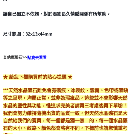
付款後門市自取
讓自己獨立不依賴，對於渴望長久情感關係有所幫助。
免運費
尺寸範圍：32x13x44mm
其他摩根石>>
點我去看看
★ 給您下標購買前的貼心提醒 ★
***天然水晶礦石難免會有礦痕、冰裂紋、雲霧、色帶或礦缺
等之呈現，均屬正常，並非為瑕疵品，這些並不會影響天然
水晶的靈性與功能，惟追求完美者請再三考慮後再下單喲！
我們會努力維持隨機出貨的品質一致，但天然水晶礦石是大
自然給我們的寶貝，每一個都是獨一無二的，每一個水晶礦
石的大小、紋路、顏色都會略有不同，下標前也請您慎重考