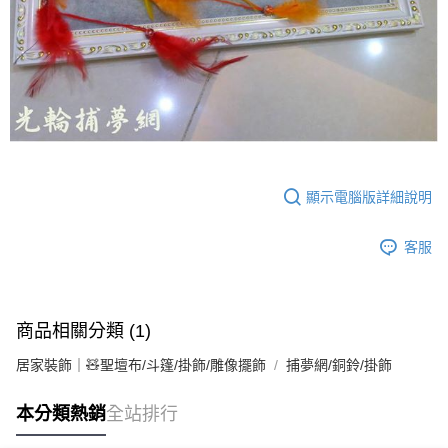
顯示電腦版詳細說明
客服
商品相關分類 (1)
居家裝飾｜🧸聖壇布/斗篷/掛飾/雕像擺飾
捕夢網/銅鈴/掛飾
本分類熱銷
全站排行