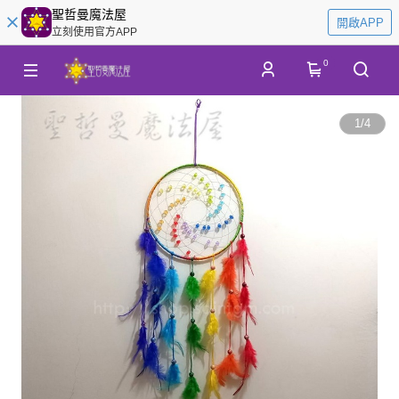
聖哲曼魔法屋
開啟APP
立刻使用官方APP
0
1
/
4