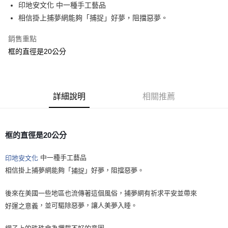
Apple Pay
印地安文化 中一種手工藝品
相信掛上捕夢網能夠「捕捉」好夢，阻擋惡夢。
街口支付
銷售重點
悠遊付
框的直徑是20公分
ATM付款
運送方式
詳細說明
相關推薦
全家取貨付款
每筆NT$80，滿NT$3,000(含以上)免運費
7-11取貨付款
框的直徑是20公分
每筆NT$80，滿NT$3,000(含以上)免運費
中一種手工藝品
印地安文化
賣家宅配幫您送（台灣）
相信掛上捕夢網能夠「
」好夢，阻擋惡夢。
捕捉
每筆NT$80，滿NT$3,000(含以上)免運費
後來在美國一些地區也流傳著這個風俗，捕夢網有祈求平安並帶來
郵局幫你送（離島）
，並可驅除惡夢，讓人美夢入睡。
好運之意義
每筆NT$80，滿NT$3,000(含以上)免運費