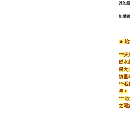
其他銀
加購銀
★ 
**
然水
是大
慎重
**
準。
**
之瑕