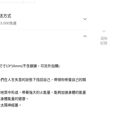
送方式
3,000免運
清除
紀錄
次付款
付款
尺寸13*16mm(不含銀鍊，可另外加購)
人們在人生失意的狀態下找回自己，帶領你修復自己的精
。
的地質中形成，帶著強大的火能量，能夠加速身體的能量
保身體能量的健康。
與太陽神經叢。