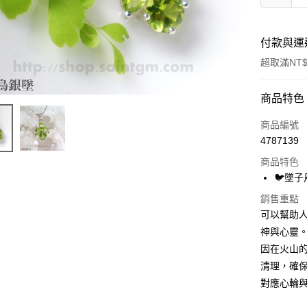
付款與運
超取滿NT$
付款方式
商品特色
信用卡一
商品編號
4787139
超商取貨
商品特色
LINE Pay
🐦墜子
Apple Pay
銷售重點
可以幫助
街口支付
神與心靈
因在火山
悠遊付
清理，確
ATM付款
對應心輪