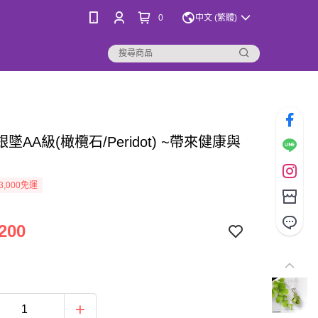
0
中文 (繁體)
墜AA級(橄欖石/Peridot) ~帶來健康與
3,000免運
200