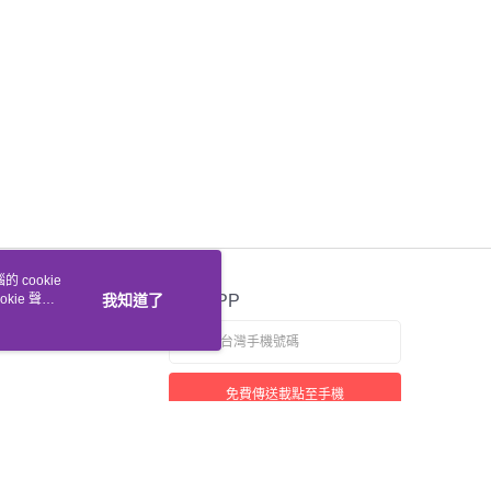
 cookie
kie 聲明
我知道了
官方APP
免費傳送載點至手機
若接到可疑電話，請洽詢165反詐騙專線