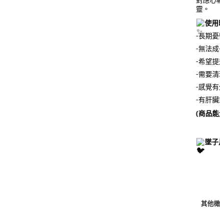
靈。
使用
-長期
-無法
-希望
-需要
-感覺
-有肝
(商品
墜子
其他橄