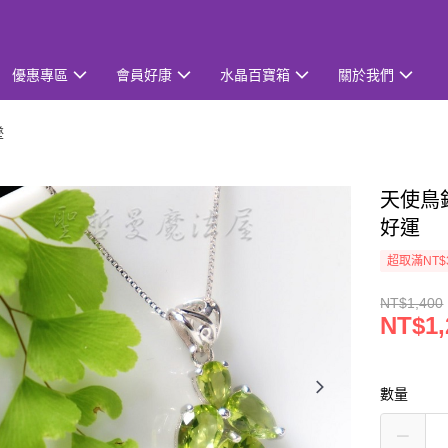
優惠專區
會員好康
水晶百寶箱
關於我們
墜
天使鳥銀
好運
超取滿NT$
NT$1,400
NT$1,
數量