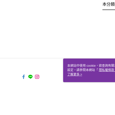
本分類
本網站中使用 cookie，欲查詢有關
設定，請參閱本網站「
隱私權條款
使用 cookie。
了解更多 >