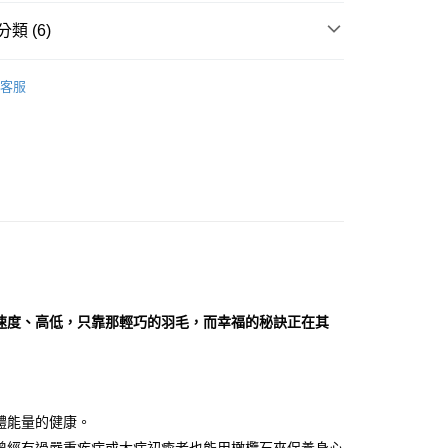
類 (6)
付款
擺/項鍊/耳環/手鍊/戒指/串珠
項鍊/吊墜
0，滿NT$3,000(含以上)免運費
客服
綠色系礦石-心輪/健康/財富/療癒
橄欖石 Peridot
付款
生日石/手帳/御守/會員卡
🎂八月｜橄欖石/尖晶石
0，滿NT$3,000(含以上)免運費
💰
水晶礦石
幫您送（台灣）
/絕版品/惜福品/防水逆💦
0，滿NT$3,000(含以上)免運費
斜方晶系 § 療癒
送（離島）
0，滿NT$3,000(含以上)免運費
市自取
速度、高低，只靠那輕巧的羽毛，而幸福的秘訣正在其
體能量的健康。
曾經有過嚴重疾病或大病初癒者也能用橄欖石來保養身心