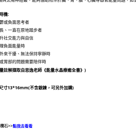
時機:
憂鬱或負面思考者
成長、一直在原地踏步者
提升社交能力與自信
清理負面能量時
有外來干擾、無法保持寧靜時
臟或胃部的問題需要陪伴時
能量註解擷取自思逸老師《能量水晶療癒全書》)
尺寸13*16mm(不含銀鍊，可另外加購)
欖石>>
點我去看看