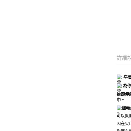
詳細
幸福
為你
抬頭便
中。
脈輪
可以幫
因在火
對應心