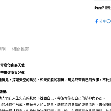
運送方式
商品相關分
全家取貨
飾品｜💍靈
每筆NT$8
分享
礦石｜🍀
7-11取貨
送禮｜🎁
每筆NT$8
💰開運招財
賣家宅配
說明
相關推薦
❈ 特惠商品
每筆NT$8
❄晶系❄
郵局幫你
青鳥化身為天使
每筆NT$8
帶來健康與好運
付款後門
能瞥見，掠過天空的鳥兒，如天使般的羽翼，鳥兒只管自己飛去哪，不比
免運費
能量:
助人們在人生失意的狀態下找回自己，帶領你修復自己的精神與心靈。
山的地質中形成，帶著強大的火能量，能夠加速身體的能量清理，確保身
輪與太陽神經叢，能夠協助陪伴肝臟、胃、膽、心臟等器官能量問題，如