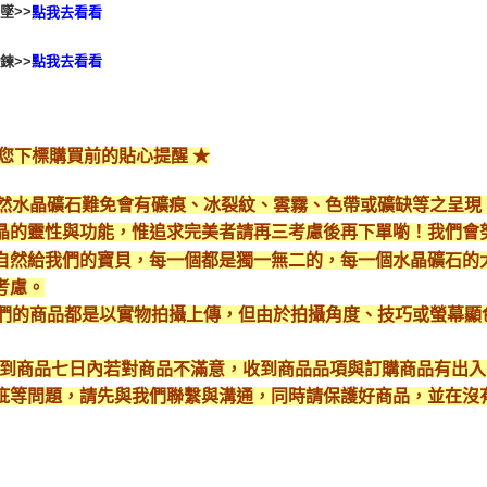
墜>>
點我去看看
鍊>>
點我去看看
給您下標購買前的貼心提醒 ★
*天然水晶礦石難免會有礦痕、冰裂紋、雲霧、色帶或礦缺等之呈
晶的靈性與功能，惟追求完美者請再三考慮後再下單喲！我們會
自然給我們的寶貝，每一個都是獨一無二的，每一個水晶礦石的
考慮。
*我們的商品都是以實物拍攝上傳，但由於拍攝角度、技巧或螢幕
* 收到商品七日內若對商品不滿意，收到商品品項與訂購商品有出
疵等問題，請先與我們聯繫與溝通，同時請保護好商品，並在沒