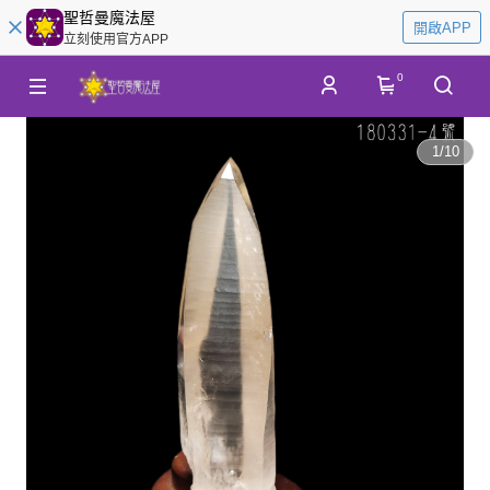
聖哲曼魔法屋
開啟APP
立刻使用官方APP
0
1
/
10