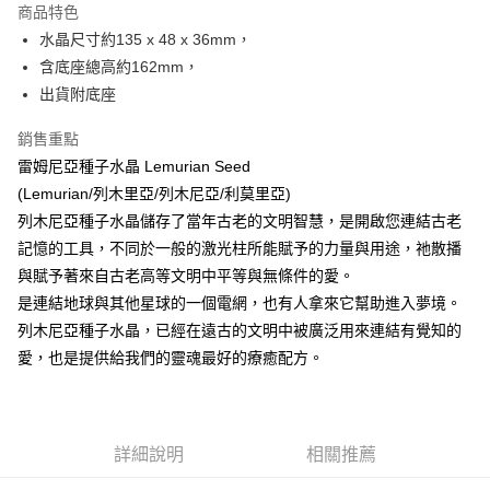
商品特色
Apple Pay
水晶尺寸約135 x 48 x 36mm，
含底座總高約162mm，
街口支付
出貨附底座
悠遊付
銷售重點
ATM付款
雷姆尼亞種子水晶 Lemurian Seed
(Lemurian/列木里亞/列木尼亞/利莫里亞)
運送方式
列木尼亞種子水晶儲存了當年古老的文明智慧，是開啟您連結古老
全家取貨付款
記憶的工具，不同於一般的激光柱所能賦予的力量與用途，祂散播
每筆NT$80，滿NT$3,000(含以上)免運費
與賦予著來自古老高等文明中平等與無條件的愛。
是連結地球與其他星球的一個電網，也有人拿來它幫助進入夢境。
7-11取貨付款
列木尼亞種子水晶，已經在遠古的文明中被廣泛用來連結有覺知的
每筆NT$80，滿NT$3,000(含以上)免運費
愛，也是提供給我們的靈魂最好的療癒配方。
賣家宅配幫您送（台灣）
每筆NT$80，滿NT$3,000(含以上)免運費
詳細說明
相關推薦
郵局幫你送（離島）
每筆NT$80，滿NT$3,000(含以上)免運費