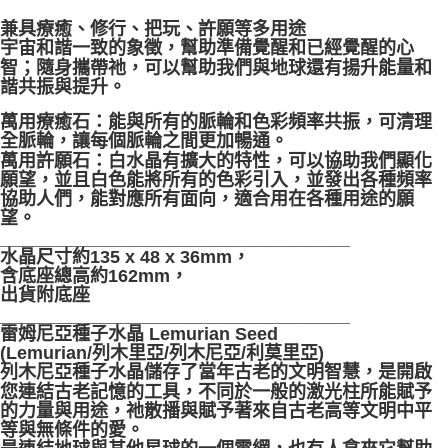
兼具療癒、修行、把玩、許願等多用途
付款後門市自取
宇宙和諧一致的象徵，幫助準備覺醒和已經覺醒的心
免運費
智；隨身攜帶祂，可以幫助我們與地球還有揚升能量和
諧共振與提升。
萬用療癒石：能與所有的脈輪和色彩頻率共振，可清理
全脈輪，讓每個脈輪之間更加暢通。
萬用許願石：白水晶有擴大的特性，可以協助我們顯化
願望，並且白色能將所有的色彩引入，並發出各種頻率
協助人們，能對應所有面向，適合用在各種用途的願
望。
___________________________________
水晶尺寸約135 x 48 x 36mm，
含底座總高約162mm，
出貨附底座
___________________________________
雷姆尼亞種子水晶 Lemurian Seed
(Lemurian/列木里亞/列木尼亞/利莫里亞)
列木尼亞種子水晶儲存了當年古老的文明智慧，是開啟
您連結古老記憶的工具，不同於一般的激光柱所能賦予
的力量與用途，祂散播與賦予著來自古老高等文明中平
等與無條件的愛。