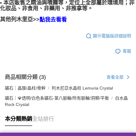
• 本店販售之精油與噴霧等，定位上全部屬於環境用；非
化妝品、非食用、非藥用、非推拿等。
其他列木里亞>>
點我去看看
顯示電腦版詳細說明
客服
商品相關分類 (3)
查看全部
礦石｜晶簇/晶柱/骨幹
列木尼亞水晶柱 Lemuria Crystal
礦石｜💎透明/白色系礦石-第八脈輪/所有脈輪/洞察/平衡
白水晶
Rock Crystal
本分類熱銷
全站排行