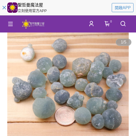
聖哲曼魔法屋
開啟APP
立刻使用官方APP
0
1
/
5