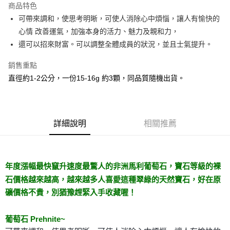
商品特色
Apple Pay
可帶來調和，使思考明晰，可使人消除心中煩惱，讓人有愉快的
心情 改善運氣，加強本身的活力、魅力及親和力，
街口支付
還可以招來財富。可以調整全體成員的狀況，並且士氣提升。
悠遊付
銷售重點
ATM付款
直徑約1-2公分，一份15-16g 約3顆，同品質隨機出貨。
運送方式
全家取貨付款
詳細說明
相關推薦
每筆NT$80，滿NT$3,000(含以上)免運費
7-11取貨付款
每筆NT$80，滿NT$3,000(含以上)免運費
年度漲幅最快竄升速度最驚人的非洲馬利葡萄石，寶石等級的裸
石價格越來越高，越來越多人喜愛這種翠綠的天然寶石，好在原
賣家宅配幫您送（台灣）
礦價格不貴，別猶豫趕緊入手收藏喔！
每筆NT$80，滿NT$3,000(含以上)免運費
郵局幫你送（離島）
葡萄石 Prehnite~
每筆NT$80，滿NT$3,000(含以上)免運費