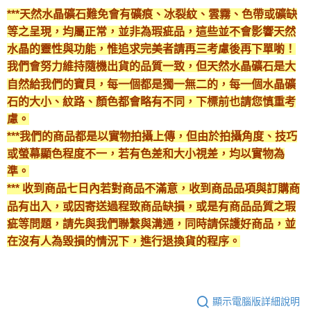
***天然水晶礦石難免會有礦痕、冰裂紋、雲霧、色帶或礦缺
等之呈現，均屬正常，並非為瑕疵品，這些並不會影響天然
水晶的靈性與功能，惟追求完美者請再三考慮後再下單喲！
我們會努力維持隨機出貨的品質一致，但天然水晶礦石是大
自然給我們的寶貝，每一個都是獨一無二的，每一個水晶礦
石的大小、紋路、顏色都會略有不同，下標前也請您慎重考
慮。
***我們的商品都是以實物拍攝上傳，但由於拍攝角度、技巧
或螢幕顯色程度不一，若有色差和大小視差，均以實物為
準。
*** 收到商品七日內若對商品不滿意，收到商品品項與訂購商
品有出入，或因寄送過程致商品缺損，或是有商品品質之瑕
疵等問題，請先與我們聯繫與溝通，同時請保護好商品，並
在沒有人為毀損的情況下，進行退換貨的程序。
顯示電腦版詳細說明