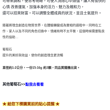
可帶來調和，使思考明晰，可使人消除心中煩惱，讓人有愉快的
心情 改善運氣，加強本身的活力、魅力及親和力，
付款後門市自取
還可以招來財富。可以調整全體成員的狀況，並且士氣提升。
免運費
隨著將理念創造在物質世界，在體驗轉變成為實相的過程中，同時在工
作、家人以及不同的角色切換中，情緒有時不太平衡，這個時候需要點良
性的協助…
葡萄石
提升的美好與效益，使你的創造理念更流暢
直徑約1-2公分，一份15-16g 約3顆，同品質隨機出貨。
其他葡萄石>>
點我去看看
★ 給您下標購買前的貼心提醒 ★