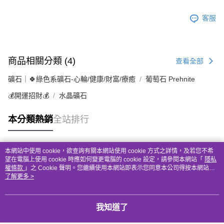
客服
商品相關分類 (4)
查看全部
礦石｜🍀綠色系礦石-心輪/健康/財富/療癒
葡萄石 Prehnite
💰開運招財💰
水晶礦石
本分類熱銷
全站排行
本網站中使用 cookie，欲查詢有關本網站使用 cookie 方式之詳情，及若您不希
熱門標籤
望在電腦上使用 cookie 時應如何變更電腦的 cookie 設定，請參閱本網站「
隱私
權條款
」之 Cookie 聲明。您繼續使用本網站即表示您同意本公司得按本網站使
用條款之 Cookie 聲明使用 cookie。
了解更多 >
我知道了