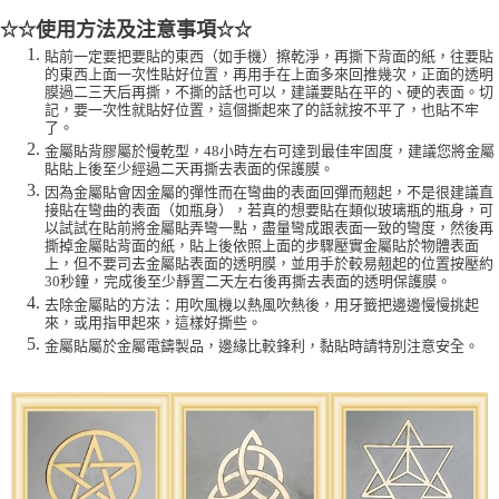
使用方法及注意事項
☆☆
☆☆
貼前一定要把要貼的東西（如手機）擦乾淨，再撕下背面的紙，往要貼
的東西上面一次性貼好位置，再用手在上面多來回推幾次，正面的透明
膜過二三天后再撕，不撕的話也可以，建議要貼在平的、硬的表面。切
記，要一次性就貼好位置，這個撕起來了的話就按不平了，也貼不牢
了。
金屬貼背膠屬於慢乾型，48小時左右可達到最佳牢固度，建議您將金屬
貼貼上後至少經過二天再撕去表面的保護膜。
因為金屬貼會因金屬的彈性而在彎曲的表面回彈而翹起，不是很建議直
接貼在彎曲的表面（如瓶身），若真的想要貼在類似玻璃瓶的瓶身，可
以試試在貼前將金屬貼弄彎一點，盡量彎成跟表面一致的彎度，然後再
撕掉金屬貼背面的紙，貼上後依照上面的步驟壓實金屬貼於物體表面
上，但不要司去金屬貼表面的透明膜，並用手於較易翹起的位置按壓約
30秒鐘，完成後至少靜置二天左右後再撕去表面的透明保護膜。
去除金屬貼的方法：用吹風機以熱風吹熱後，用牙籤把邊邊慢慢挑起
來，或用指甲起來，這樣好撕些。
金屬貼屬於金屬電鑄製品，邊緣比較鋒利，黏貼時請特別注意安全。