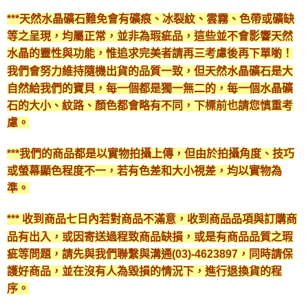
***天然水晶礦石難免會有礦痕、冰裂紋、雲霧、色帶或礦缺
等之呈現，均屬正常，並非為瑕疵品，這些並不會影響天然
水晶的靈性與功能，惟追求完美者請再三考慮後再下單喲！
我們會努力維持隨機出貨的品質一致，但天然水晶礦石是大
自然給我們的寶貝，每一個都是獨一無二的，每一個水晶礦
石的大小、紋路、顏色都會略有不同，下標前也請您慎重考
慮。
***我們的商品都是以實物拍攝上傳，但由於拍攝角度、技巧
或螢幕顯色程度不一，若有色差和大小視差，均以實物為
準。
*** 收到商品七日內若對商品不滿意，收到商品品項與訂購商
品有出入，或因寄送過程致商品缺損，或是有商品品質之瑕
疵等問題，請先與我們聯繫與溝通(03)-4623897，同時請保
護好商品，並在沒有人為毀損的情況下，進行退換貨的程
序。