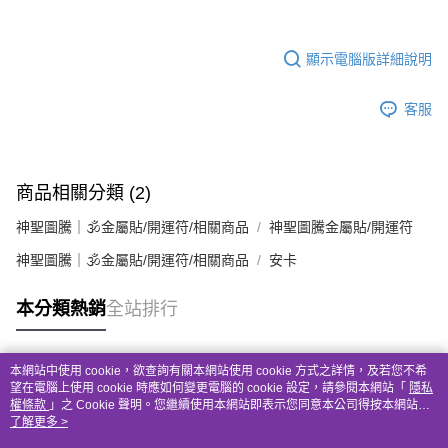
顯示電腦版詳細說明
客服
商品相關分類 (2)
神聖圖騰｜🕉金屬貼/開運符/相關商品
神聖圖騰金屬貼/開運符
神聖圖騰｜🕉金屬貼/開運符/相關商品
安卡
本分類熱銷
全站排行
本網站中使用 cookie，欲查詢有關本網站使用 cookie 方式之詳情，及若您不希
熱門標籤
望在電腦上使用 cookie 時應如何變更電腦的 cookie 設定，請參閱本網站「
隱私
權條款
」之 Cookie 聲明。您繼續使用本網站即表示您同意本公司得按本網站使
用條款之 Cookie 聲明使用 cookie。
了解更多 >