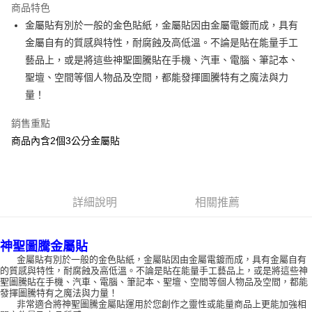
商品特色
Apple Pay
金屬貼有別於一般的金色貼紙，金屬貼因由金屬電鍍而成，具有
金屬自有的質感與特性，耐腐蝕及高低溫。不論是貼在能量手工
街口支付
藝品上，或是將這些神聖圖騰貼在手機、汽車、電腦、筆記本、
悠遊付
聖壇、空間等個人物品及空間，都能發揮圖騰特有之魔法與力
量！
ATM付款
銷售重點
運送方式
商品內含2個3公分金屬貼
全家取貨付款
每筆NT$80，滿NT$3,000(含以上)免運費
7-11取貨付款
詳細說明
相關推薦
每筆NT$80，滿NT$3,000(含以上)免運費
神聖圖騰金屬貼
賣家宅配幫您送（台灣）
金屬貼有別於一般的金色貼紙，金屬貼因由金屬電鍍而成，具有金屬自有
每筆NT$80，滿NT$3,000(含以上)免運費
的質感與特性，耐腐蝕及高低溫。不論是貼在能量手工藝品上，或是將這些神
聖圖騰貼在手機、汽車、電腦、筆記本、聖壇、空間等個人物品及空間，都能
郵局幫你送（離島）
發揮圖騰特有之魔法與力量！
非常適合將神聖圖騰金屬貼運用於您創作之靈性或能量商品上更能加強相
每筆NT$80，滿NT$3,000(含以上)免運費