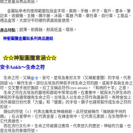
關之能量及商品質感。
付款後門市自取
金屬貼參考的使用範圍包括金字塔、奧剛、手機、杯子、窗戶、書本、筆
記本、收銀機、主機、顯示器、冰箱、電器 汽車、摩托車、自行車、工藝品、
免運費
禮品盒等，大部分平的硬的表面就能使用，
超薄、耐腐蝕、耐高低溫、環保。
產品特點：
神聖圖騰金屬貼系列商品連結
☆☆
神聖圖騰意涵
☆☆
～生命之符
安卡Ankh
生命之符，又稱
、安可，是埃及象形文字（又稱聖書體）的字母，代表
安卡
詞語ʿnḫ，解作生命。部份古埃及的神祇手持生命之符的圈，或兩手各執生命之
符，交叉雙手放於胸前。拉丁文稱此符作crux ansata，「有柄的十字」之意。
生命之符在古埃及的墓地和藝術中常常出現。在畫像中，賦與木乃伊生命的
神祇的手指通常繪有生命之符。古埃及人以生命之符作為護身符，有時會加上
另外兩個分別代表「力量」和「健康」的字母。鏡子也通常製作成生命之符的
形狀。
類似的符號（♀）代表古羅馬女神維納斯，此符號被稱作「維納斯手持的
鏡」；在占星學中，它代表金星；在煉金術中，它代表元素銅；在生物學中，
它代表雌性。
而在流行文化中，生命之符被廣泛應用，代表悠久的歷史、神秘的力量，也
是古埃及的象徵符號。