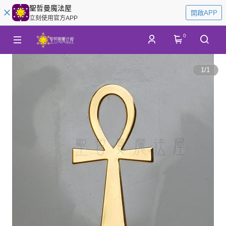
聖哲曼魔法屋
開啟APP
立刻使用官方APP
0
1
/
1