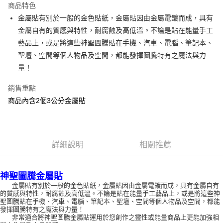
商品特色
Apple Pay
金屬貼有別於一般的金色貼紙，金屬貼因由金屬電鍍而成，具有
金屬自有的質感與特性，耐腐蝕及高低溫。不論是貼在能量手工
街口支付
藝品上，或是將這些神聖圖騰貼在手機、汽車、電腦、筆記本、
悠遊付
聖壇、空間等個人物品及空間，都能發揮圖騰特有之魔法與力
量！
ATM付款
銷售重點
運送方式
商品內含2個3公分金屬貼
全家取貨付款
每筆NT$80，滿NT$3,000(含以上)免運費
7-11取貨付款
詳細說明
相關推薦
每筆NT$80，滿NT$3,000(含以上)免運費
神聖圖騰金屬貼
賣家宅配幫您送（台灣）
金屬貼有別於一般的金色貼紙，金屬貼因由金屬電鍍而成，具有金屬自有
每筆NT$80，滿NT$3,000(含以上)免運費
的質感與特性，耐腐蝕及高低溫。不論是貼在能量手工藝品上，或是將這些神
聖圖騰貼在手機、汽車、電腦、筆記本、聖壇、空間等個人物品及空間，都能
郵局幫你送（離島）
發揮圖騰特有之魔法與力量！
非常適合將神聖圖騰金屬貼運用於您創作之靈性或能量商品上更能加強相
每筆NT$80，滿NT$3,000(含以上)免運費