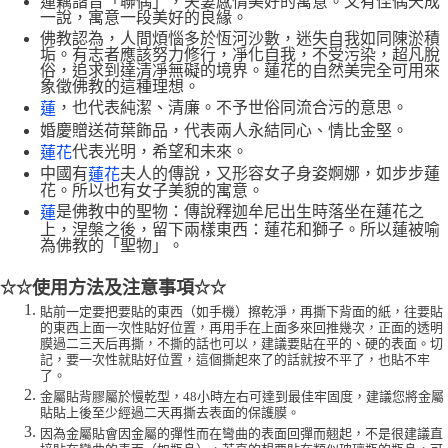
蓮藕諧音「聯偶」，夫妻感情美好的寓意。又有佳偶天成
一說，寓意一段美好的良緣。
佛教認為，人間煩惱多於恆河沙數，迷失自我如同陳淤積
垢。有志者應該努力修行，凈化自我，不受污染，超凡脫
俗，追求到達清凈無礙的境界。蓮花的自然美完全可用來
象徵佛教的這種理想。
，也代表純潔、清廉。不予世俗同流合污的意思。
蓮
婚慶贈送荷葉飾品，代表兩人永結同心、情比金堅。
代表光明，希望和未來。
蓮花
中國有
夫人的傳說，又形容女子身姿婀娜，如步步蓮
蓮花
花。所以也有女子美貌的寓意。
是佛教中的聖物：傳說釋迦牟尼出生時落坐在蓮花之
蓮
上，涅槃之後，留下兩樣東西：蓮花和獅子。所以蓮被喻
為佛教的「聖物」。
使用方法及注意事項
☆☆
☆☆
貼前一定要把要貼的東西（如手機）擦乾淨，再撕下背面的紙，往要貼
的東西上面一次性貼好位置，再用手在上面多來回推幾次，正面的透明
膜過二三天后再撕，不撕的話也可以，建議要貼在平的、硬的表面。切
記，要一次性就貼好位置，這個撕起來了的話就按不平了，也貼不牢
了。
金屬貼背膠屬於慢乾型，48小時左右可達到最佳牢固度，建議您將金屬
貼貼上後至少經過二天再撕去表面的保護膜。
因為金屬貼會因金屬的彈性而在彎曲的表面回彈而翹起，不是很建議直