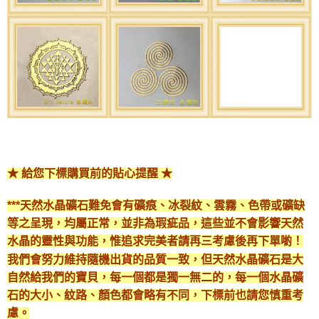
★ 給您下標購買前的貼心提醒 ★
***天然水晶礦石難免會有礦痕、冰裂紋、雲霧、色帶或礦缺
等之呈現，均屬正常，並非為瑕疵品，這些並不會影響天然
水晶的靈性與功能，惟追求完美者請再三考慮後再下單喲！
我們會努力維持隨機出貨的品質一致，但天然水晶礦石是大
自然給我們的寶貝，每一個都是獨一無二的，每一個水晶礦
石的大小、紋路、顏色都會略有不同，下標前也請您慎重考
慮。