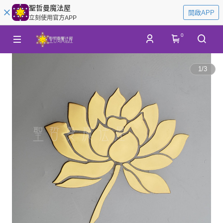
聖哲曼魔法屋
開啟APP
立刻使用官方APP
0
1
/
3