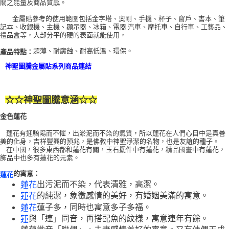
關之能量及商品質感。
付款後門市自取
金屬貼參考的使用範圍包括金字塔、奧剛、手機、杯子、窗戶、書本、筆
記本、收銀機、主機、顯示器、冰箱、電器 汽車、摩托車、自行車、工藝品、
免運費
禮品盒等，大部分平的硬的表面就能使用，
超薄、耐腐蝕、耐高低溫、環保。
產品特點：
神聖圖騰金屬貼系列商品連結
☆☆
神聖圖騰意涵
☆☆
金色蓮花
蓮花有迎驕陽而不懼，出淤泥而不染的氣質，所以蓮花在人們心目中是真善
美的化身，吉祥豐興的預兆，是佛教中神聖淨潔的名物，也是友誼的種子。
在中國，很多東西都和蓮花有關，玉石擺件中有蓮花，精品國畫中有蓮花，
飾品中也多有蓮花的元素。
的寓意：
蓮花
出污泥而不染，代表清雅，高潔。
蓮花
的純潔，象徵感情的美好，有婚姻美滿的寓意。
蓮花
蓮子多，同時也寓意多子多福。
蓮花
與「連」同音，再搭配魚的紋樣，寓意連年有餘。
蓮