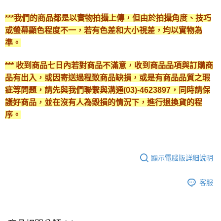
***我們的商品都是以實物拍攝上傳，但由於拍攝角度、技巧
或螢幕顯色程度不一，若有色差和大小視差，均以實物為
準。
*** 收到商品七日內若對商品不滿意，收到商品品項與訂購商
品有出入，或因寄送過程致商品缺損，或是有商品品質之瑕
疵等問題，請先與我們聯繫與溝通(03)-4623897，同時請保
護好商品，並在沒有人為毀損的情況下，進行退換貨的程
序。
顯示電腦版詳細說明
客服