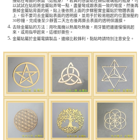
接貼在彎曲的表面（如瓶身），若真的想要貼在類似玻璃瓶的瓶身，可
以試試在貼前將金屬貼弄彎一點，盡量彎成跟表面一致的彎度，然後再
撕掉金屬貼背面的紙，貼上後依照上面的步驟壓實金屬貼於物體表面
上，但不要司去金屬貼表面的透明膜，並用手於較易翹起的位置按壓約
30秒鐘，完成後至少靜置二天左右後再撕去表面的透明保護膜。
去除金屬貼的方法：用吹風機以熱風吹熱後，用牙籤把邊邊慢慢挑起
來，或用指甲起來，這樣好撕些。
金屬貼屬於金屬電鑄製品，邊緣比較鋒利，黏貼時請特別注意安全。