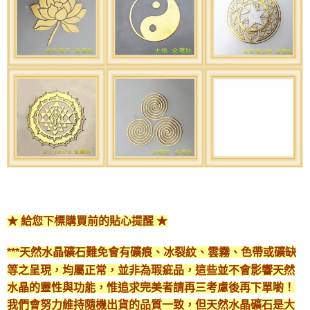
★ 給您下標購買前的貼心提醒 ★
***天然水晶礦石難免會有礦痕、冰裂紋、雲霧、色帶或礦缺
等之呈現，均屬正常，並非為瑕疵品，這些並不會影響天然
水晶的靈性與功能，惟追求完美者請再三考慮後再下單喲！
我們會努力維持隨機出貨的品質一致，但天然水晶礦石是大