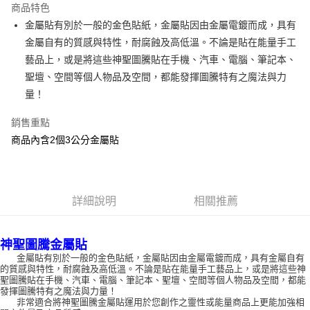
商品特色
Apple Pay
金屬貼有別於一般的金色貼紙，金屬貼因由金屬電鍍而成，具有
金屬自有的質感與特性，耐腐蝕及高低溫。不論是貼在能量手工
街口支付
藝品上，或是將這些神聖圖騰貼在手機、汽車、電腦、筆記本、
悠遊付
聖壇、空間等個人物品及空間，都能發揮圖騰特有之魔法與力
量！
ATM付款
銷售重點
運送方式
商品內含2個3公分金屬貼
全家取貨付款
每筆NT$80，滿NT$3,000(含以上)免運費
7-11取貨付款
詳細說明
相關推薦
每筆NT$80，滿NT$3,000(含以上)免運費
神聖圖騰金屬貼
賣家宅配幫您送（台灣）
金屬貼有別於一般的金色貼紙，金屬貼因由金屬電鍍而成，具有金屬自有
每筆NT$80，滿NT$3,000(含以上)免運費
的質感與特性，耐腐蝕及高低溫。不論是貼在能量手工藝品上，或是將這些神
聖圖騰貼在手機、汽車、電腦、筆記本、聖壇、空間等個人物品及空間，都能
郵局幫你送（離島）
發揮圖騰特有之魔法與力量！
非常適合將神聖圖騰金屬貼運用於您創作之靈性或能量商品上更能加強相
每筆NT$80，滿NT$3,000(含以上)免運費