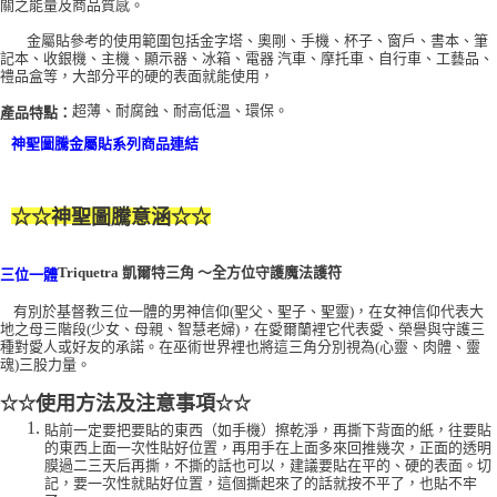
關之能量及商品質感。
付款後門市自取
金屬貼參考的使用範圍包括金字塔、奧剛、手機、杯子、窗戶、書本、筆
記本、收銀機、主機、顯示器、冰箱、電器 汽車、摩托車、自行車、工藝品、
免運費
禮品盒等，大部分平的硬的表面就能使用，
超薄、耐腐蝕、耐高低溫、環保。
產品特點：
神聖圖騰金屬貼系列商品連結
☆☆
神聖圖騰意涵
☆☆
Triquetra 凱爾特三角 ～全方位守護魔法護符
三位一體
有別於基督教三位一體的男神信仰(聖父、聖子、聖靈)，在女神信仰代表大
地之母三階段(少女、母親、智慧老婦)，在愛爾蘭裡它代表愛、榮譽與守護三
種對愛人或好友的承諾。在巫術世界裡也將這三角分別視為(心靈、肉體、靈
魂)三股力量。
使用方法及注意事項
☆☆
☆☆
貼前一定要把要貼的東西（如手機）擦乾淨，再撕下背面的紙，往要貼
的東西上面一次性貼好位置，再用手在上面多來回推幾次，正面的透明
膜過二三天后再撕，不撕的話也可以，建議要貼在平的、硬的表面。切
記，要一次性就貼好位置，這個撕起來了的話就按不平了，也貼不牢