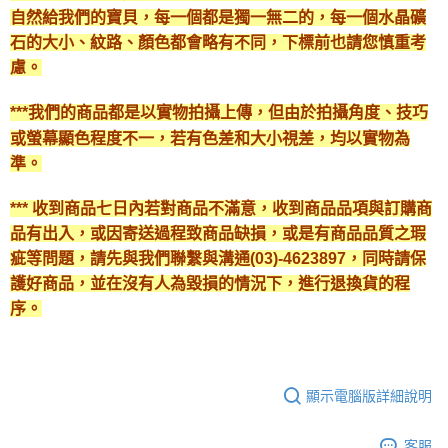
自然給我們的寶貝，每一個都是獨一無二的，每一個水晶礦
石的大小、紋路、顏色都會略有不同，下標前也請您慎重考
慮。
***我們的商品都是以實物拍攝上傳，但由於拍攝角度、技巧
或螢幕顯色程度不一，若有色差和大小視差，均以實物為
準。
*** 收到商品七日內若對商品不滿意，收到商品品項與訂購商
品有出入，或因寄送過程致商品缺損，或是有商品品質之瑕
疵等問題，請先與我們聯繫與溝通(03)-4623897，同時請保
護好商品，並在沒有人為毀損的情況下，進行退換貨的程
序。
顯示電腦版詳細說明
客服