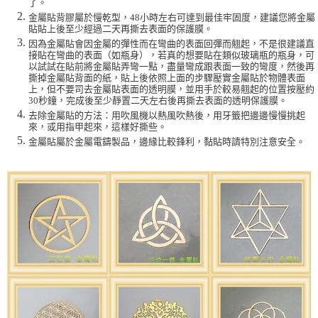
了。
金屬貼背膠屬於慢乾型，48小時左右可達到最佳牢固度，建議您將金屬
貼貼上後至少經過二天再撕去表面的保護膜。
因為金屬貼會因金屬的彈性而在彎曲的表面回彈而翹起，不是很建議直
接貼在彎曲的表面（如瓶身），若真的想要貼在類似玻璃瓶的瓶身，可
以試試在貼前將金屬貼弄彎一點，盡量彎成跟表面一致的彎度，然後再
撕掉金屬貼背面的紙，貼上後依照上面的步驟壓實金屬貼於物體表面
上，但不要司去金屬貼表面的透明膜，並用手於較易翹起的位置按壓約
30秒鐘，完成後至少靜置二天左右後再撕去表面的透明保護膜。
去除金屬貼的方法：用吹風機以熱風吹熱後，用牙籤把邊邊慢慢挑起
來，或用指甲起來，這樣好撕些。
金屬貼屬於金屬電鑄製品，邊緣比較鋒利，黏貼時請特別注意安全。