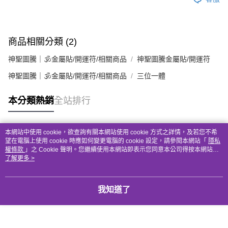
商品相關分類 (2)
神聖圖騰｜🕉金屬貼/開運符/相關商品
神聖圖騰金屬貼/開運符
神聖圖騰｜🕉金屬貼/開運符/相關商品
三位一體
本分類熱銷
全站排行
本網站中使用 cookie，欲查詢有關本網站使用 cookie 方式之詳情，及若您不希
熱門標籤
望在電腦上使用 cookie 時應如何變更電腦的 cookie 設定，請參閱本網站「
隱私
權條款
」之 Cookie 聲明。您繼續使用本網站即表示您同意本公司得按本網站使
用條款之 Cookie 聲明使用 cookie。
了解更多 >
我知道了