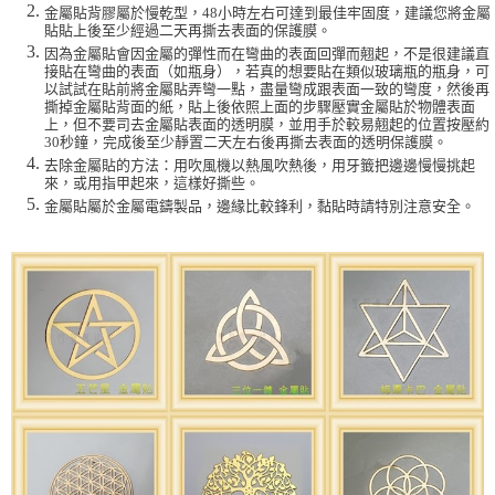
金屬貼背膠屬於慢乾型，48小時左右可達到最佳牢固度，建議您將金屬
貼貼上後至少經過二天再撕去表面的保護膜。
因為金屬貼會因金屬的彈性而在彎曲的表面回彈而翹起，不是很建議直
接貼在彎曲的表面（如瓶身），若真的想要貼在類似玻璃瓶的瓶身，可
以試試在貼前將金屬貼弄彎一點，盡量彎成跟表面一致的彎度，然後再
撕掉金屬貼背面的紙，貼上後依照上面的步驟壓實金屬貼於物體表面
上，但不要司去金屬貼表面的透明膜，並用手於較易翹起的位置按壓約
30秒鐘，完成後至少靜置二天左右後再撕去表面的透明保護膜。
去除金屬貼的方法：用吹風機以熱風吹熱後，用牙籤把邊邊慢慢挑起
來，或用指甲起來，這樣好撕些。
金屬貼屬於金屬電鑄製品，邊緣比較鋒利，黏貼時請特別注意安全。