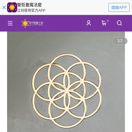
聖哲曼魔法屋
開啟APP
立刻使用官方APP
0
1
/
2