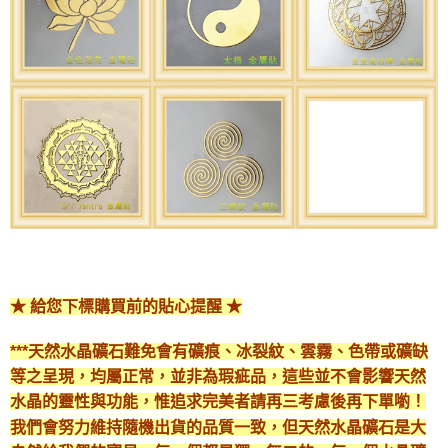
★ 給您下標購買前的貼心提醒 ★
***天然水晶礦石難免會有礦痕、冰裂紋、雲霧、色帶或礦缺
等之呈現，均屬正常，並非為瑕疵品，這些並不會影響天然
水晶的靈性與功能，惟追求完美者請再三考慮後再下單喲！
我們會努力維持隨機出貨的品質一致，但天然水晶礦石是大