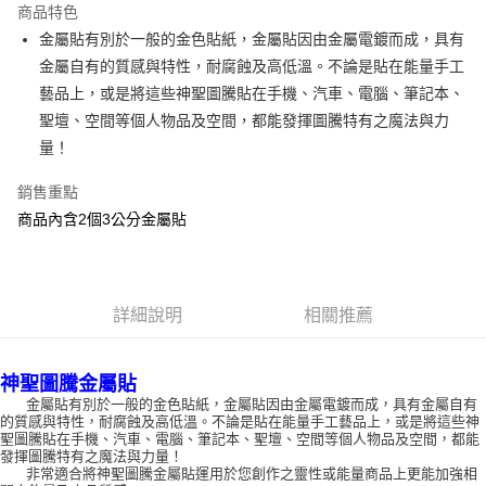
商品特色
Apple Pay
金屬貼有別於一般的金色貼紙，金屬貼因由金屬電鍍而成，具有
金屬自有的質感與特性，耐腐蝕及高低溫。不論是貼在能量手工
街口支付
藝品上，或是將這些神聖圖騰貼在手機、汽車、電腦、筆記本、
悠遊付
聖壇、空間等個人物品及空間，都能發揮圖騰特有之魔法與力
量！
ATM付款
銷售重點
運送方式
商品內含2個3公分金屬貼
全家取貨付款
每筆NT$80，滿NT$3,000(含以上)免運費
7-11取貨付款
詳細說明
相關推薦
每筆NT$80，滿NT$3,000(含以上)免運費
神聖圖騰金屬貼
賣家宅配幫您送（台灣）
金屬貼有別於一般的金色貼紙，金屬貼因由金屬電鍍而成，具有金屬自有
每筆NT$80，滿NT$3,000(含以上)免運費
的質感與特性，耐腐蝕及高低溫。不論是貼在能量手工藝品上，或是將這些神
聖圖騰貼在手機、汽車、電腦、筆記本、聖壇、空間等個人物品及空間，都能
郵局幫你送（離島）
發揮圖騰特有之魔法與力量！
非常適合將神聖圖騰金屬貼運用於您創作之靈性或能量商品上更能加強相
每筆NT$80，滿NT$3,000(含以上)免運費