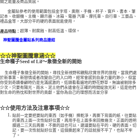
關之能量及商品質感。
付款後門市自取
金屬貼參考的使用範圍包括金字塔、奧剛、手機、杯子、窗戶、書本、筆
記本、收銀機、主機、顯示器、冰箱、電器 汽車、摩托車、自行車、工藝品、
免運費
禮品盒等，大部分平的硬的表面就能使用，
超薄、耐腐蝕、耐高低溫、環保。
產品特點：
神聖圖騰金屬貼系列商品連結
☆☆
神聖圖騰意涵
☆☆
生命種子Seed of Lif～象徵全新的開始
生命種子象徵全新的開始，尋找全新視野和觀點欣賞世界的旅程，當我們處
於新事業、新戀情或者改變自己的入口時，經常會感到自身力量的渺小，但當
你受到奇蹟眷顧時仍是充滿感激的，低頭看看遍地的野花野草，無論被剔除多
少次，只要有陽光、雨水、泥土他們永遠會在正確的時間綻放光彩，這是他們
對生命的熱忱和對世界的貢獻，當你為自己的理想而活並分享
使用方法及注意事項
☆☆
☆☆
貼前一定要把要貼的東西（如手機）擦乾淨，再撕下背面的紙，往要貼
的東西上面一次性貼好位置，再用手在上面多來回推幾次，正面的透明
膜過二三天后再撕，不撕的話也可以，建議要貼在平的、硬的表面。切
記，要一次性就貼好位置，這個撕起來了的話就按不平了，也貼不牢
了。