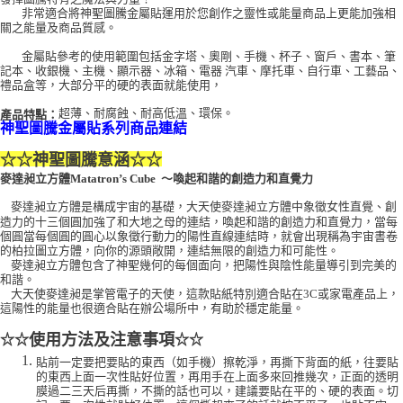
非常適合將神聖圖騰金屬貼運用於您創作之靈性或能量商品上更能加強相
每筆NT$80，滿NT$3,000(含以上)免運費
關之能量及商品質感。
付款後門市自取
金屬貼參考的使用範圍包括金字塔、奧剛、手機、杯子、窗戶、書本、筆
記本、收銀機、主機、顯示器、冰箱、電器 汽車、摩托車、自行車、工藝品、
免運費
禮品盒等，大部分平的硬的表面就能使用，
超薄、耐腐蝕、耐高低溫、環保。
產品特點：
神聖圖騰金屬貼系列商品連結
☆☆
神聖圖騰意涵
☆☆
麥達昶立方體Matatron’s Cube ～喚起和諧的創造力和直覺力
麥達昶立方體是構成宇宙的基礎，大天使麥達昶立方體中象徵女性直覺、創
造力的十三個圓加強了和大地之母的連結，喚起和諧的創造力和直覺力，當每
個圓當每個圓的圓心以象徵行動力的陽性直線連結時，就會出現稱為宇宙書卷
的柏拉圖立方體，向你的源頭敞開，連結無限的創造力和可能性。
麥達昶立方體包含了神聖幾何的每個面向，把陽性與陰性能量導引到完美的
和諧。
大天使麥達昶是掌管電子的天使，這款貼紙特別適合貼在3C或家電產品上，
這陽性的能量也很適合貼在辦公場所中，有助於穩定能量。
使用方法及注意事項
☆☆
☆☆
貼前一定要把要貼的東西（如手機）擦乾淨，再撕下背面的紙，往要貼
的東西上面一次性貼好位置，再用手在上面多來回推幾次，正面的透明
膜過二三天后再撕，不撕的話也可以，建議要貼在平的、硬的表面。切