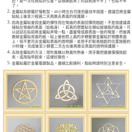
記，要一次性就貼好位置，這個撕起來了的話就按不平了，也貼不牢
了。
金屬貼背膠屬於慢乾型，48小時左右可達到最佳牢固度，建議您將金屬
貼貼上後至少經過二天再撕去表面的保護膜。
因為金屬貼會因金屬的彈性而在彎曲的表面回彈而翹起，不是很建議直
接貼在彎曲的表面（如瓶身），若真的想要貼在類似玻璃瓶的瓶身，可
以試試在貼前將金屬貼弄彎一點，盡量彎成跟表面一致的彎度，然後再
撕掉金屬貼背面的紙，貼上後依照上面的步驟壓實金屬貼於物體表面
上，但不要司去金屬貼表面的透明膜，並用手於較易翹起的位置按壓約
30秒鐘，完成後至少靜置二天左右後再撕去表面的透明保護膜。
去除金屬貼的方法：用吹風機以熱風吹熱後，用牙籤把邊邊慢慢挑起
來，或用指甲起來，這樣好撕些。
金屬貼屬於金屬電鑄製品，邊緣比較鋒利，黏貼時請特別注意安全。