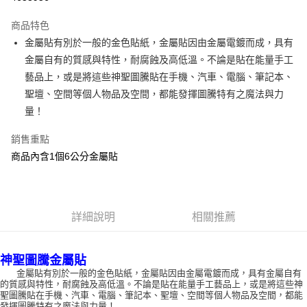
LINE Pay
商品特色
Apple Pay
金屬貼有別於一般的金色貼紙，金屬貼因由金屬電鍍而成，具有
金屬自有的質感與特性，耐腐蝕及高低溫。不論是貼在能量手工
街口支付
藝品上，或是將這些神聖圖騰貼在手機、汽車、電腦、筆記本、
悠遊付
聖壇、空間等個人物品及空間，都能發揮圖騰特有之魔法與力
量！
ATM付款
銷售重點
運送方式
商品內含1個6公分金屬貼
全家取貨付款
每筆NT$80，滿NT$3,000(含以上)免運費
7-11取貨付款
詳細說明
相關推薦
每筆NT$80，滿NT$3,000(含以上)免運費
神聖圖騰金屬貼
賣家宅配幫您送（台灣）
金屬貼有別於一般的金色貼紙，金屬貼因由金屬電鍍而成，具有金屬自有
每筆NT$80，滿NT$3,000(含以上)免運費
的質感與特性，耐腐蝕及高低溫。不論是貼在能量手工藝品上，或是將這些神
聖圖騰貼在手機、汽車、電腦、筆記本、聖壇、空間等個人物品及空間，都能
郵局幫你送（離島）
發揮圖騰特有之魔法與力量！