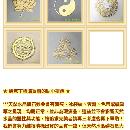
★ 給您下標購買前的貼心提醒 ★
***天然水晶礦石難免會有礦痕、冰裂紋、雲霧、色帶或礦缺
等之呈現，均屬正常，並非為瑕疵品，這些並不會影響天然
水晶的靈性與功能，惟追求完美者請再三考慮後再下單喲！
我們會努力維持隨機出貨的品質一致，但天然水晶礦石是大