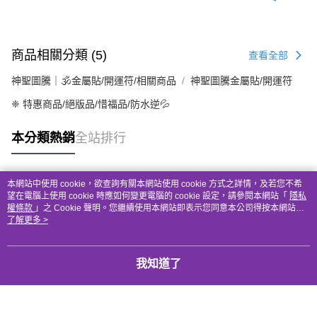
商品相關分類 (5)
查看全部
神聖圖騰｜🕉金屬貼/開運符/相關商品
神聖圖騰金屬貼/開運符
❈ 特惠商品/絕版品/惜福品/防水逆💦
本分類熱銷
全站排行
本網站中使用 cookie，欲查詢有關本網站使用 cookie 方式之詳情，及若您不希
熱門標籤
望在電腦上使用 cookie 時應如何變更電腦的 cookie 設定，請參閱本網站「
隱私
權條款
」之 Cookie 聲明。您繼續使用本網站即表示您同意本公司得按本網站使
用條款之 Cookie 聲明使用 cookie。
了解更多 >
我知道了