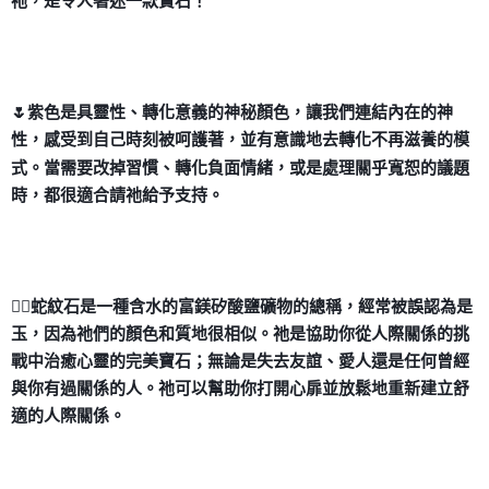
祂，是令人著迷一款寶石！
🌷紫色是具靈性、轉化意義的神秘顏色，讓我們連結內在的神
性，感受到自己時刻被呵護著，並有意識地去轉化不再滋養的模
式。當需要改掉習慣、轉化負面情緒，或是處理關乎寬恕的議題
時，都很適合請祂給予支持。
🧞‍♀️蛇紋石是一種含水的富鎂矽酸鹽礦物的總稱，經常被誤認為是
玉，因為祂們的顏色和質地很相似。祂是協助你從人際關係的挑
戰中治癒心靈的完美寶石；無論是失去友誼、愛人還是任何曾經
與你有過關係的人。祂可以幫助你打開心扉並放鬆地重新建立舒
適的人際關係。