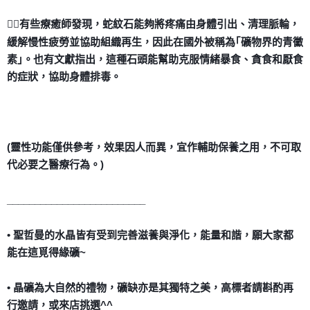
🧞‍♀️有些療癒師發現，蛇紋石能夠將疼痛由身體引出、清理脈輪，
緩解慢性疲勞並協助組織再生，因此在國外被稱為｢礦物界的青黴
素｣。也有文獻指出，這種石頭能幫助克服情緒暴食、貪食和厭食
的症狀，協助身體排毒。
(靈性功能僅供參考，效果因人而異，宜作輔助保養之用，不可取
代必要之醫療行為。)
󠀠_________________________
• 聖哲曼的水晶皆有受到完善滋養與淨化，能量和諧，願大家都
能在這覓得緣礦~
• 晶礦為大自然的禮物，礦缺亦是其獨特之美，高標者請斟酌再
行邀請，或來店挑選^^