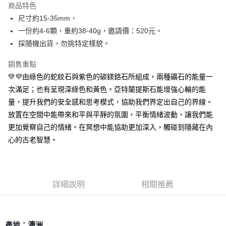
商品特色
Apple Pay
尺寸約15-35mm，
一份約4-6顆，重約38-40g，邀請價：520元。
街口支付
採隨機出貨，勿挑特定樣貌。
悠遊付
銷售重點
ATM付款
⁡💚💜由綠色的蛇紋石與紫色的碳鎂鉻石所組成，兩種礦石的能量一
次滿足；也有呈現深綠色和黃色。亞特蘭提斯石能增強心輪的能
運送方式
量，提升我們的安全感和思考模式，協助我們界定出自己的界線。
全家取貨付款
放置在空間中能帶來和平與平靜的氛圍，平衡情緒波動，讓我們能
每筆NT$80，滿NT$3,000(含以上)免運費
更加覺察自己的情緒。在冥想中能協助更加深入，觸碰到隱藏在內
心的古老智慧。
7-11取貨付款
每筆NT$80，滿NT$3,000(含以上)免運費
賣家宅配幫您送（台灣）
詳細說明
相關推薦
每筆NT$80，滿NT$3,000(含以上)免運費
郵局幫你送（離島）
每筆NT$80，滿NT$3,000(含以上)免運費
產地：澳洲