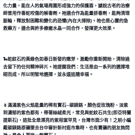
化力量，能在人的氣場周圍形成強力的保護盾，據說古老的治療
師曾用作毒蛇咬傷的解毒劑。祂適合作為能量排毒劑，能夠清理
脈輪，釋放對困難和變化的恐懼(內在大掃除)。祂也是心靈的急
救藥方，適合與許多療癒水晶一同合作，發揮更大效果。
🐍蛇紋石的黃綠色如春日新發的嫩芽，激勵你重新開始，清除過
去留下的任何精神碎片。祂提醒我們：生活是由一系列的選擇堆
砌而成，所以明智地選擇，並永遠追隨幸福。
🌷滿滿紫色火焰能量的稀有寶石--碳鎂鉻，顏色從玫瑰粉、淡紫
到濃郁的紫色都有，帶著絲絨柔光，常見與蛇紋石共生(即亞特蘭
提斯石)，這批全是漂亮的紫相當罕見，台灣市面少有！之前小編
戴碳鎂鉻原礦墜去台中審計新村逛市集時，也有賣礦的朋友詢問