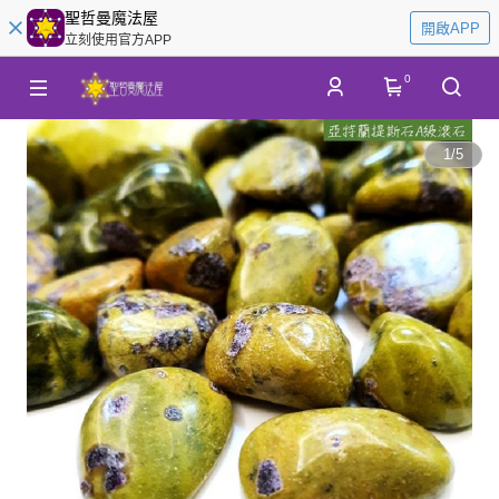
聖哲曼魔法屋
開啟APP
立刻使用官方APP
0
1
/
5