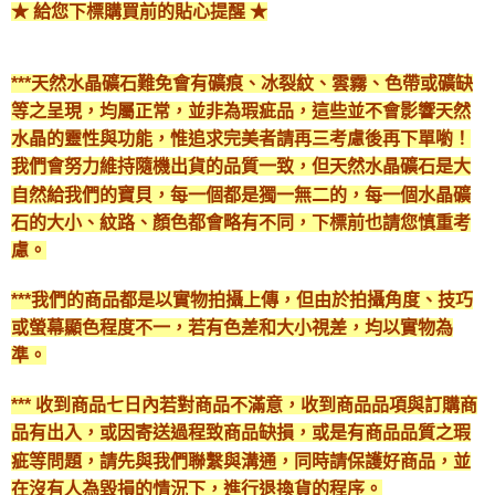
★ 給您下標購買前的貼心提醒 ★
***天然水晶礦石難免會有礦痕、冰裂紋、雲霧、色帶或礦缺
等之呈現，均屬正常，並非為瑕疵品，這些並不會影響天然
水晶的靈性與功能，惟追求完美者請再三考慮後再下單喲！
我們會努力維持隨機出貨的品質一致，但天然水晶礦石是大
自然給我們的寶貝，每一個都是獨一無二的，每一個水晶礦
石的大小、紋路、顏色都會略有不同，下標前也請您慎重考
慮。
***我們的商品都是以實物拍攝上傳，但由於拍攝角度、技巧
或螢幕顯色程度不一，若有色差和大小視差，均以實物為
準。
*** 收到商品七日內若對商品不滿意，收到商品品項與訂購商
品有出入，或因寄送過程致商品缺損，或是有商品品質之瑕
疵等問題，請先與我們聯繫與溝通，同時請保護好商品，並
在沒有人為毀損的情況下，進行退換貨的程序。