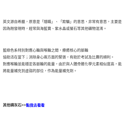
付款後門市自取
免運費
英文源自希臘，原意是「隱瞞」、「欺騙」的意思，非常有意思，主要是
因為剛發現時，經常與海藍寶、紫水晶或螢石等其他礦物混淆。
藍綠色系特別對應心輪與喉輪之間，療癒核心的脈輪
協助活在當下；消除身心兩方面的緊張，有助於考試及比賽的順利。
對應喉輪並能穩定各脈輪的能量，由於與人體骨骼化學元素相似度高，能
將能量補充到虛弱的部位，作為能量補充劑。
其他磷灰石>>
點我去看看