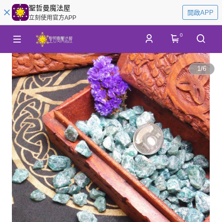
聖哲曼魔法屋
開啟APP
立刻使用官方APP
0
1
/
6