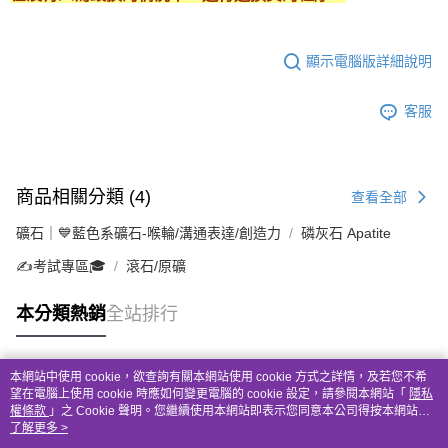
顯示電腦版詳細說明
客服
商品相關分類 (4)
查看全部
礦石｜💙藍色系礦石-喉輪/溝通表達/創造力
磷灰石 Apatite
✍️考試專區🎓
滾石/原礦
本分類熱銷
全站排行
本網站中使用 cookie，欲查詢有關本網站使用 cookie 方式之詳情，及若您不希
熱門標籤
望在電腦上使用 cookie 時應如何變更電腦的 cookie 設定，請參閱本網站「
隱私
權條款
」之 Cookie 聲明。您繼續使用本網站即表示您同意本公司得按本網站使
用條款之 Cookie 聲明使用 cookie。
了解更多 >