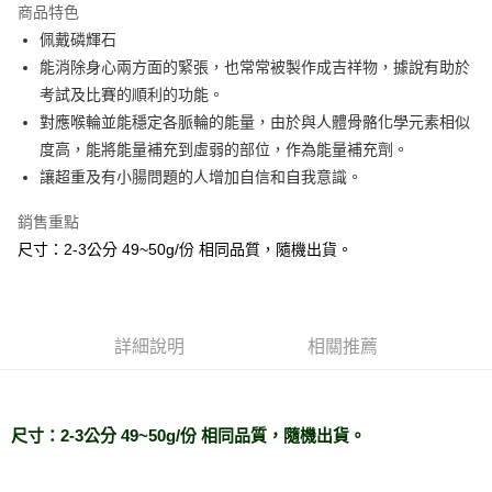
商品特色
Apple Pay
佩戴磷輝石
能消除身心兩方面的緊張，也常常被製作成吉祥物，據說有助於
街口支付
考試及比賽的順利的功能。
悠遊付
對應喉輪並能穩定各脈輪的能量，由於與人體骨骼化學元素相似
度高，能將能量補充到虛弱的部位，作為能量補充劑。
ATM付款
讓超重及有小腸問題的人增加自信和自我意識。
運送方式
銷售重點
全家取貨付款
尺寸：2-3公分 49~50g/份 相同品質，隨機出貨。
每筆NT$80，滿NT$3,000(含以上)免運費
7-11取貨付款
每筆NT$80，滿NT$3,000(含以上)免運費
詳細說明
相關推薦
賣家宅配幫您送（台灣）
每筆NT$80，滿NT$3,000(含以上)免運費
尺寸：2-3公分 49~50g/份 相同品質，隨機出貨。
郵局幫你送（離島）
每筆NT$80，滿NT$3,000(含以上)免運費