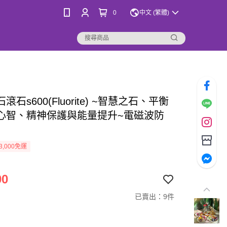
0
中文 (繁體)
滾石s600(Fluorite) ~智慧之石、平衡
心智、精神保護與能量提升~電磁波防
3,000免運
00
已賣出：9件