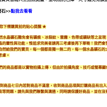
石>>
點我去看看
給您下標購買前的貼心提醒 ★
*天然水晶礦石難免會有礦痕、冰裂紋、雲霧、色帶或礦缺等之呈
晶的靈性與功能，惟追求完美者請再三考慮後再下單喲！我們會
自然給我們的寶貝，每一個都是獨一無二的，每一個水晶礦石的
考慮。
*我們的商品都是以實物拍攝上傳，但由於拍攝角度、技巧或螢幕
* 收到商品七日內若對商品不滿意，收到商品品項與訂購商品有出
疵等問題，請先與我們聯繫與溝通，同時請保護好商品，並在沒