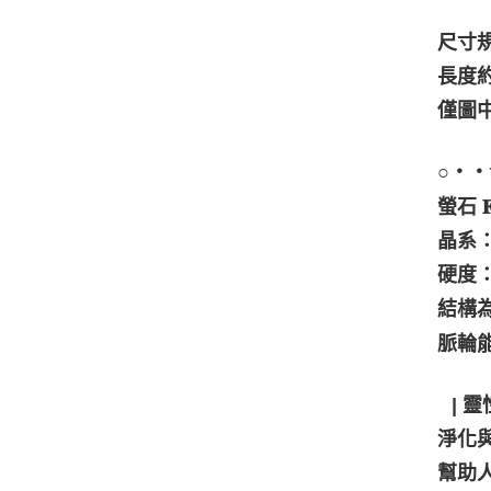
尺寸
長度約
僅圖
○・・☆
螢石 𝐅𝐥𝐮
晶系
硬度：
結構
脈輪
⠀| 靈
淨化
幫助