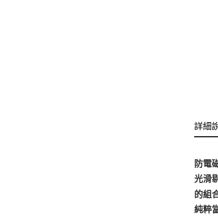
詳細
防電
光滑
的組
純粹