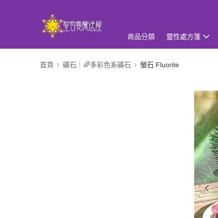
商品分類
靈性處方箋
首頁
礦石｜🌈多彩色系礦石
螢石 Fluorite