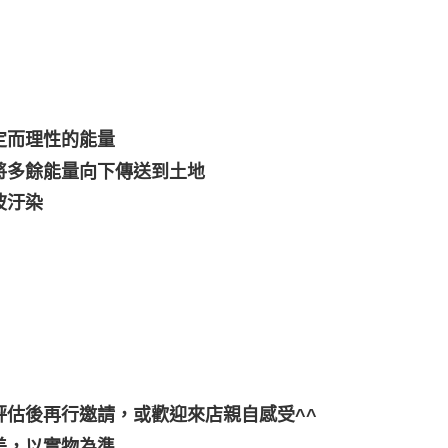
定而理性的能量
將多餘能量向下傳送到土地
波汙染
估後再行邀請，或歡迎來店親自感受^^
差，以實物為準