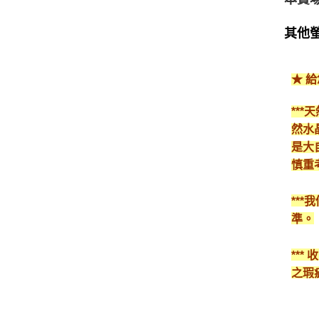
其他螢
★ 
**
然水
是大
慎重
**
準。
**
之瑕