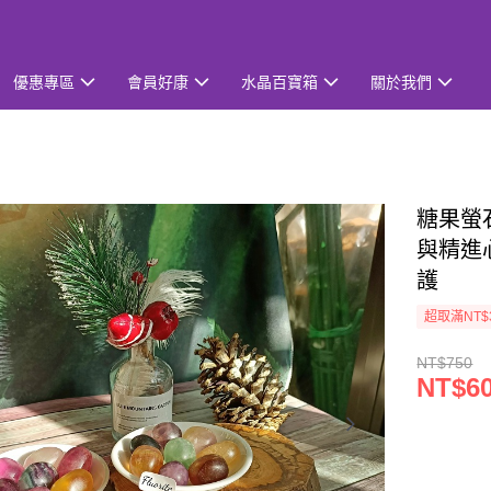
優惠專區
會員好康
水晶百寶箱
關於我們
糖果螢石
與精進
護
超取滿NT$
NT$750
NT$6