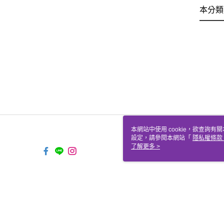
本分類
本網站中使用 cookie，欲查詢有關
設定，請參閱本網站「
隱私權條款
使用 cookie。
了解更多 >