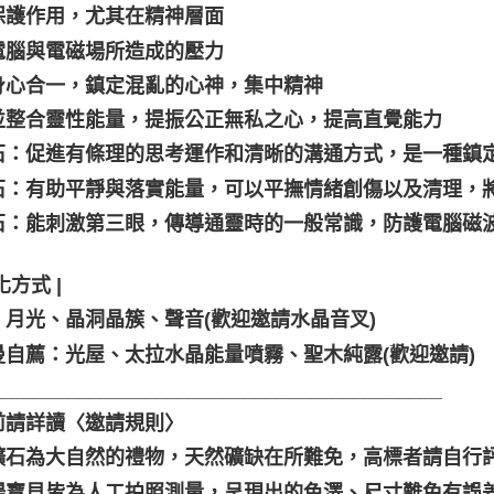
保護作用，尤其在精神層面
電腦與電磁場所造成的壓力
身心合一，鎮定混亂的心神，集中精神
並整合靈性能量，提振公正無私之心，提高直覺能力
石：促進有條理的思考運作和清晰的溝通方式，是一種鎮
石：有助平靜與落實能量，可以平撫情緒創傷以及清理，
石：能刺激第三眼，傳導通靈時的一般常識，防護電腦磁
化方式 |
、月光、晶洞晶簇、聲音(歡迎邀請水晶音叉)
曼自薦：光屋、太拉水晶能量噴霧、聖木純露(歡迎邀請)
_________________________________________
前請詳讀〈邀請規則〉
礦石為大自然的禮物，天然礦缺在所難免，高標者請自行評
場寶貝皆為人工拍照測量，呈現出的色澤、尺寸難免有誤