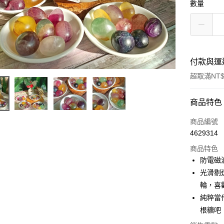
數量
付款與運
超取滿NT$
付款方式
商品特色
信用卡一
商品編號
4629314
超商取貨
商品特色
LINE Pay
防電磁
光滑剔
Apple Pay
輪，喜
街口支付
純粹當
根糖吧
悠遊付