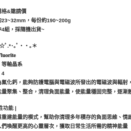
規格&邀請價
23~32mm，每份約190~200g
中4組，採隨機出貨~
ﾟ⁠.⁠*⁠･⁠｡ﾟ・・｡＊
𝐨𝐫𝐢𝐭𝐞
：等軸晶系
4
為氟化鈣，能夠防護電腦與電磁波所發出的電磁波與輻射
能量聚集、整合，清理負面能量，使能量穩固完整，逐漸
性功能 |
與重建能量的模式，幫助你清理多年積存的負面思維、情
人們喚醒更高的心靈層次，獲取日常生活所需的精神能量