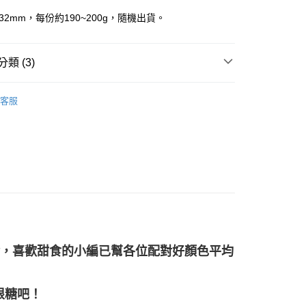
32mm，每份約190~200g，隨機出貨。
類 (3)
付款
多彩色系礦石
螢石 Fluorite
0，滿NT$3,000(含以上)免運費
客服
🎓
滾石/原礦
付款
等軸晶系 § 固定
0，滿NT$3,000(含以上)免運費
幫您送（台灣）
0，滿NT$3,000(含以上)免運費
送（離島）
0，滿NT$3,000(含以上)免運費
輪，喜歡甜食的小編已幫各位配對好顏色平均
市自取
根糖吧！