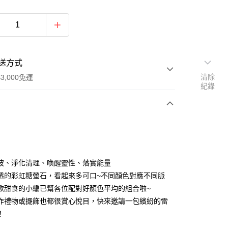
送方式
清除
3,000免運
紀錄
次付款
付款
波、淨化清理、喚醒靈性、落實能量
透的彩虹糖螢石，看起來多可口~不同顏色對應不同脈
歡甜食的小編已幫各位配對好顏色平均的組合啦~
作禮物或擺飾也都很賞心悅目，快來邀請一包繽紛的雷
！