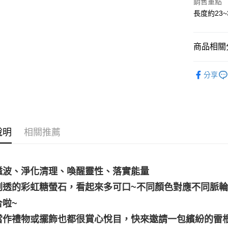
銷售重點
ATM付款
長度約23~
運送方式
商品相關分
全家取貨
礦石｜🌈
每筆NT$8
分享
✍️考試專區
7-11取貨
❄晶系❄
每筆NT$8
賣家宅配
說明
相關推薦
每筆NT$8
郵局幫你
每筆NT$8
磁波、淨化清理、喚醒靈性、落實能量
剔透的彩虹糖螢石，看起來多可口~不同顏色對應不同脈
付款後門
合啦~
免運費
當作禮物或擺飾也都很賞心悅目，快來邀請一包繽紛的雷