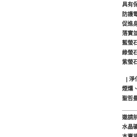
具有
防護
促進
落實
藍螢
綠螢
紫螢
⠀| 淨
煙燻
聖哲
____
邀請
水晶
本賣