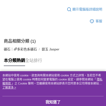
顯示電腦版詳細說明
客服
商品相關分類 (1)
礦石｜🌈多彩色系礦石
碧玉 Jasper
本分類熱銷
全站排行
本網站中使用 cookie，欲查詢有關本網站使用 cookie 方式之詳情，及若您不希
熱門標籤
望在電腦上使用 cookie 時應如何變更電腦的 cookie 設定，請參閱本網站「
隱私
權條款
」之 Cookie 聲明。您繼續使用本網站即表示您同意本公司得按本網站使
用條款之 Cookie 聲明使用 cookie。
了解更多 >
我知道了