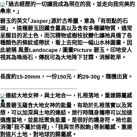
｢過去經歷的一切讓我成為現在的我，並走向我完美的
每筆NT$80，滿NT$3,000(含以上)免運費
未來。｣
付款後門市自取
碧玉的英文｢Jasper｣源於古希臘，意為「有斑點的石
免運費
頭」。這種碧玉因鐵含量高以及含有多種礦物質，通常
呈醒目的泥土色，而沉積物或樹枝狀變化讓祂具備了各
種顏色的條紋或帶狀，看上去宛如一幅山水林園畫，因
此被稱 風景Landscape / 圖畫Picture 碧玉。印地安人
視其為喚雨石，傳說可為大地降下甘霖，消解乾旱。
_________________________
長度約15-20mm，一份150元，約29-30g，隨機出貨。
_________________________
連結大地女神，與土地合一，扎根落地，重建歸屬感
風景碧玉蘊含大地女神的能量，有助於扎根落實以及冥
想，可以加深與土地的連結。旅行時隨身攜帶可以加速
適應當地，並能抵禦負能量，是很好的護身符。祂也能
消彌｢我不屬於這裡｣、｢我與世界脫鉤｣等剝離感，重建
對這片土地、對地球的歸屬感。