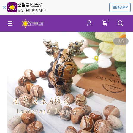
聖哲曼魔法屋
開啟APP
立刻使用官方APP
0
1
/
6