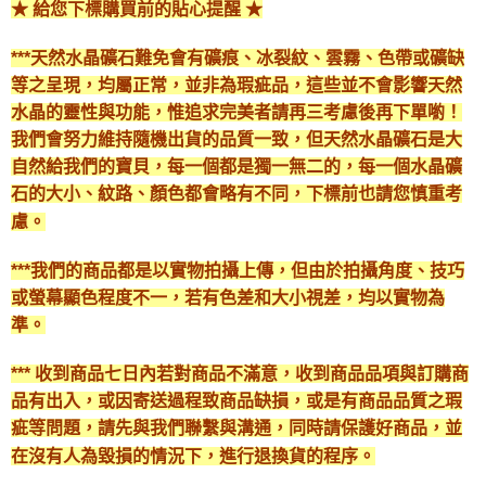
★ 給您下標購買前的貼心提醒 ★
***天然水晶礦石難免會有礦痕、冰裂紋、雲霧、色帶或礦缺
等之呈現，均屬正常，並非為瑕疵品，這些並不會影響天然
水晶的靈性與功能，惟追求完美者請再三考慮後再下單喲！
我們會努力維持隨機出貨的品質一致，但天然水晶礦石是大
自然給我們的寶貝，每一個都是獨一無二的，每一個水晶礦
石的大小、紋路、顏色都會略有不同，下標前也請您慎重考
慮。
***我們的商品都是以實物拍攝上傳，但由於拍攝角度、技巧
或螢幕顯色程度不一，若有色差和大小視差，均以實物為
準。
*** 收到商品七日內若對商品不滿意，收到商品品項與訂購商
品有出入，或因寄送過程致商品缺損，或是有商品品質之瑕
疵等問題，請先與我們聯繫與溝通，同時請保護好商品，並
在沒有人為毀損的情況下，進行退換貨的程序。