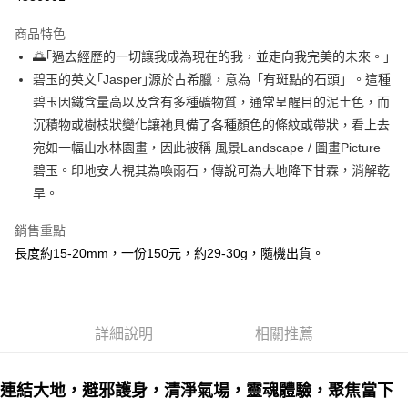
LINE Pay
商品特色
Apple Pay
🌅｢過去經歷的一切讓我成為現在的我，並走向我完美的未來。｣󠀠
碧玉的英文｢Jasper｣源於古希臘，意為「有斑點的石頭」。這種
街口支付
碧玉因鐵含量高以及含有多種礦物質，通常呈醒目的泥土色，而
悠遊付
沉積物或樹枝狀變化讓祂具備了各種顏色的條紋或帶狀，看上去
宛如一幅山水林園畫，因此被稱 風景Landscape / 圖畫Picture
ATM付款
碧玉。印地安人視其為喚雨石，傳說可為大地降下甘霖，消解乾
旱。
運送方式
全家取貨付款
銷售重點
每筆NT$80，滿NT$3,000(含以上)免運費
長度約15-20mm，一份150元，約29-30g，隨機出貨。
7-11取貨付款
每筆NT$80，滿NT$3,000(含以上)免運費
詳細說明
相關推薦
賣家宅配幫您送（台灣）
每筆NT$80，滿NT$3,000(含以上)免運費
連結大地，避邪護身，清淨氣場，靈魂體驗，聚焦當下
郵局幫你送（離島）