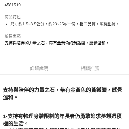
超商取貨付款
4581519
LINE Pay
商品特色
Apple Pay
尺寸約1.5~3.5公分，約23~25g/一份，相同品質，隨機出貨。
街口支付
銷售重點
支持與陪伴的力量之石，帶有金黃色的黃鐵礦，感覺溫和。
悠遊付
ATM付款
詳細說明
相關推薦
運送方式
全家取貨付款
每筆NT$80，滿NT$3,000(含以上)免運費
支持與陪伴的力量之石，帶有金黃色的黃鐵礦，感覺
7-11取貨付款
溫和。
每筆NT$80，滿NT$3,000(含以上)免運費
賣家宅配幫您送（台灣）
1-支持有物理身體限制的年長者仍勇敢追求夢想過積
每筆NT$80，滿NT$3,000(含以上)免運費
極的生活。