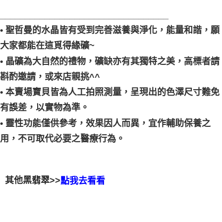
__________________________________
• 聖哲曼的水晶皆有受到完善滋養與淨化，能量和諧，願
大家都能在這覓得緣礦~
• 晶礦為大自然的禮物，礦缺亦有其獨特之美，高標者請
斟酌邀請，或來店親挑^^
• 本賣場寶貝皆為人工拍照測量，呈現出的色澤尺寸難免
有誤差，以實物為準。
• 靈性功能僅供參考，效果因人而異，宜作輔助保養之
用，不可取代必要之醫療行為。
其他黑翡翠>>
點我去看看