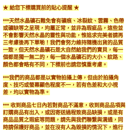
★ 給您下標購買前的貼心提醒 ★
***天然水晶礦石難免會有礦痕、冰裂紋、雲霧、色帶
或礦缺等之呈現，均屬正常，並非為瑕疵品，這些並
不會影響天然水晶的靈性與功能，惟追求完美者請再
三考慮後再下單喲！我們會努力維持隨機出貨的品質
一致，但天然水晶礦石是大自然給我們的寶貝，每一
個都是獨一無二的，每一個水晶礦石的大小、紋路、
顏色都會略有不同，下標前也請您慎重考慮。
***我們的商品都是以實物拍攝上傳，但由於拍攝角
度、技巧或螢幕顯色程度不一，若有色差和大小視
差，均以實物為準。
*** 收到商品七日內若對商品不滿意，收到商品品項與
訂購商品有出入，或因寄送過程致商品缺損，或是有
商品品質之瑕疵等問題，請先與我們聯繫與溝通，同
時請保護好商品，並在沒有人為毀損的情況下，進行