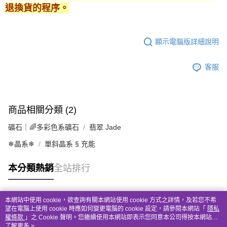
退換貨的程序。
顯示電腦版詳細說明
客服
商品相關分類 (2)
礦石｜🌈多彩色系礦石
翡翠 Jade
❄晶系❄
單斜晶系 § 充能
本分類熱銷
全站排行
本網站中使用 cookie，欲查詢有關本網站使用 cookie 方式之詳情，及若您不希
熱門標籤
望在電腦上使用 cookie 時應如何變更電腦的 cookie 設定，請參閱本網站「
隱私
權條款
」之 Cookie 聲明。您繼續使用本網站即表示您同意本公司得按本網站使
用條款之 Cookie 聲明使用 cookie。
了解更多 >