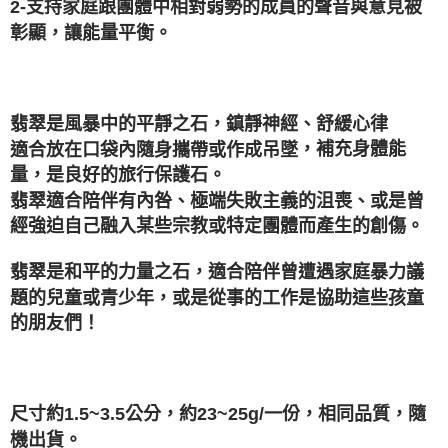
2-支持家庭跟團體中相對弱勢的成員的聲音與意見被
郵局幫你送（離島）
彰顯，讓能量平衡。
每筆NT$80，滿NT$3,000(含以上)免運費
付款後門市自取
免運費
翡翠是風暴中的平靜之石，鎮靜神經、舒緩心律
，補充身體能
適合放在口袋內隨身攜帶或作成吊墜
量，是良好的旅行保護石。
翡翠適合陪伴有內咎、極端失敗主義的沮喪、或是曾
經強迫自己融入某些宗教或特定團體而產生的創傷。
，適合陪伴曾遭遇家庭暴力議
翡翠是和平的力量之石
題的兒童或青少年，或是從事的工作是協助這些孩童
的朋友們！
尺寸約1.5~3.5公分，約23~25g/一份，相同品質，隨
機出貨。