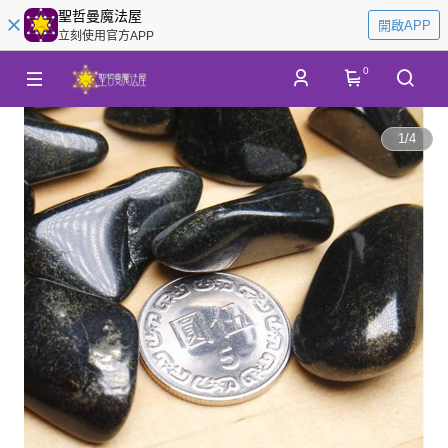
聖哲曼魔法屋
開啟APP
立刻使用官方APP
0
1
/
4