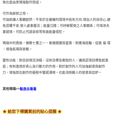
珠也是由黑瑪瑙製作而成。
付款後門市自取
可作為辟邪之用。
免運費
可協助讓人客觀超然，不至於在複雜的環境中迷失方向,增加人的自信心,避
免恐懼不安,使人處事靈活；能量沉穩；可紓解緊張之人事關係；可增添夫
妻感情。可防止咒語巫術等負面能量侵犯。
瑪瑙中的貴族，佛教七寶之一，象徵開運與富貴，對應海底輪，促進 循 環
、增強氣場與安眠。
靈性功能：對目前現況消極、沒有目標及衝勁的人，讓其認清目標急起直
追；有刺激其好奇心及行動力的作用。對於創作的人可加強創意與創作
力，增強其在創作的過程中靈感湧現。也能消除敵人的惡意與忌妒。
其他瑪瑙>>
點我去看看
★ 給您下標購買前的貼心提醒 ★