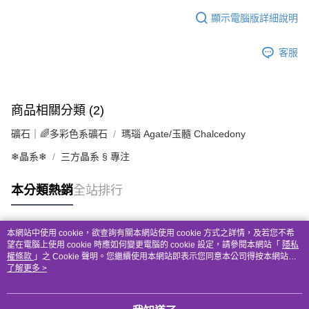
顯示電腦版詳細說明
客服
商品相關分類 (2)
礦石｜🌈多彩色系礦石
瑪瑙 Agate/玉髓 Chalcedony
❄晶系❄
三方晶系 § 專注
本分類熱銷
全站排行
本網站中使用 cookie，欲查詢有關本網站使用 cookie 方式之詳情，及若您不希
熱門標籤
望在電腦上使用 cookie 時應如何變更電腦的 cookie 設定，請參閱本網站「
隱私
權條款
」之 Cookie 聲明。您繼續使用本網站即表示您同意本公司得按本網站使
用條款之 Cookie 聲明使用 cookie。
了解更多 >