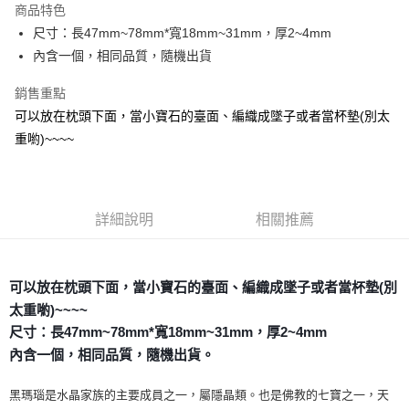
商品特色
Apple Pay
尺寸：長47mm~78mm*寬18mm~31mm，厚2~4mm
內含一個，相同品質，隨機出貨
街口支付
銷售重點
悠遊付
可以放在枕頭下面，當小寶石的臺面、編織成墜子或者當杯墊(別太
ATM付款
重喲)~~~~
運送方式
全家取貨付款
詳細說明
相關推薦
每筆NT$80，滿NT$3,000(含以上)免運費
7-11取貨付款
可以放在枕頭下面，當小寶石的臺面、編織成墜子或者當杯墊(別
每筆NT$80，滿NT$3,000(含以上)免運費
太重喲)~~~~
賣家宅配幫您送（台灣）
尺寸：長47mm~78mm*寬18mm~31mm，厚2~4mm
每筆NT$80，滿NT$3,000(含以上)免運費
內含一個，相同品質，隨機出貨。
郵局幫你送（離島）
黑瑪瑙是水晶家族的主要成員之一，屬隱晶類。也是佛教的七寶之一，天
每筆NT$80，滿NT$3,000(含以上)免運費