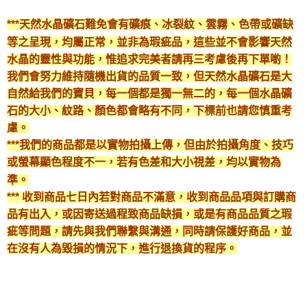
***天然水晶礦石難免會有礦痕、冰裂紋、雲霧、色帶或礦缺
等之呈現，均屬正常，並非為瑕疵品，這些並不會影響天然
水晶的靈性與功能，惟追求完美者請再三考慮後再下單喲！
我們會努力維持隨機出貨的品質一致，但天然水晶礦石是大
自然給我們的寶貝，每一個都是獨一無二的，每一個水晶礦
石的大小、紋路、顏色都會略有不同，下標前也請您慎重考
慮。
***我們的商品都是以實物拍攝上傳，但由於拍攝角度、技巧
或螢幕顯色程度不一，若有色差和大小視差，均以實物為
準。
*** 收到商品七日內若對商品不滿意，收到商品品項與訂購商
品有出入，或因寄送過程致商品缺損，或是有商品品質之瑕
疵等問題，請先與我們聯繫與溝通，同時請保護好商品，並
在沒有人為毀損的情況下，進行退換貨的程序。