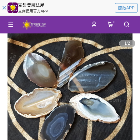
聖哲曼魔法屋
開啟APP
立刻使用官方APP
0
1
/
2