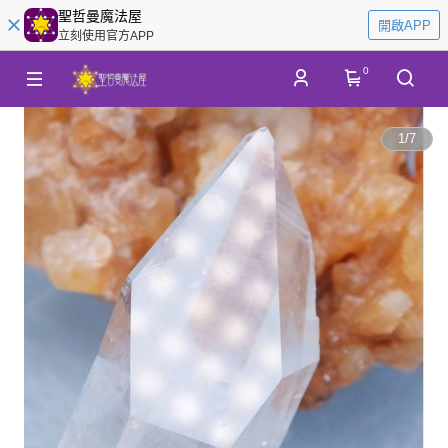
聖哲曼魔法屋
開啟APP
立刻使用官方APP
0
1
/
7