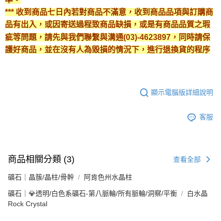
*** 收到商品七日內若對商品不滿意，收到商品品項與訂購商
品有出入，或因寄送過程致商品缺損，或是有商品品質之瑕
疵等問題，請先與我們聯繫與溝通(03)-4623897，同時請保
護好商品，並在沒有人為毀損的情況下，進行退換貨的程序
顯示電腦版詳細說明
客服
商品相關分類 (3)
查看全部
礦石｜晶簇/晶柱/骨幹
阿肯色州水晶柱
礦石｜💎透明/白色系礦石-第八脈輪/所有脈輪/洞察/平衡
白水晶
Rock Crystal