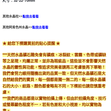
尺寸：32*22*70mm
付款後門市自取
免運費
其他水晶柱>>
點我去看看
其他阿肯色州水晶>>
點我去看看
★ 給您下標購買前的貼心提醒 ★
***天然水晶礦石難免會有礦痕、冰裂紋、雲霧、色帶或礦缺
等之呈現，均屬正常，並非為瑕疵品，這些並不會影響天然
水晶的靈性與功能，惟追求完美者請再三考慮後再下單喲！
我們會努力維持隨機出貨的品質一致，但天然水晶礦石是大
自然給我們的寶貝，每一個都是獨一無二的，每一個水晶礦
石的大小、紋路、顏色都會略有不同，下標前也請您慎重考
慮。
***我們的商品都是以實物拍攝上傳，但由於拍攝角度、技巧
或螢幕顯色程度不一，若有色差和大小視差，均以實物為
準。