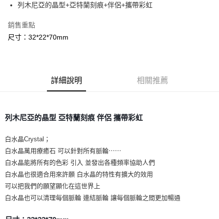
Apple Pay
列木尼亞的晶型+亞特蘭刻痕+伴侶+攜帶彩虹
街口支付
銷售重點
尺寸：32*22*70mm
悠遊付
ATM付款
詳細說明
相關推薦
運送方式
全家取貨付款
每筆NT$80，滿NT$3,000(含以上)免運費
列木尼亞的晶型 亞特蘭刻痕 伴侶 攜帶彩虹
7-11取貨付款
白水晶Crystal；
每筆NT$80，滿NT$3,000(含以上)免運費
白水晶萬用療癒石 可以針對所有脈輪⋯⋯
賣家宅配幫您送（台灣）
白水晶能將所有的色彩 引入 並發出各種頻率協助人們
每筆NT$80，滿NT$3,000(含以上)免運費
白水晶也很適合用來許願 白水晶的特性有擴大的效用
可以把我們的願望顯化在這世界上
郵局幫你送（離島）
白水晶也可以清理每個脈輪 連結脈輪 讓每個脈輪之間更加暢通
每筆NT$80，滿NT$3,000(含以上)免運費