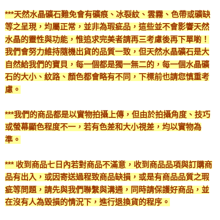
付款後門市自取
***天然水晶礦石難免會有礦痕、冰裂紋、雲霧、色帶或礦缺
免運費
等之呈現，均屬正常，並非為瑕疵品，這些並不會影響天然
水晶的靈性與功能，惟追求完美者請再三考慮後再下單喲！
我們會努力維持隨機出貨的品質一致，但天然水晶礦石是大
自然給我們的寶貝，每一個都是獨一無二的，每一個水晶礦
石的大小、紋路、顏色都會略有不同，下標前也請您慎重考
慮。
***我們的商品都是以實物拍攝上傳，但由於拍攝角度、技巧
或螢幕顯色程度不一，若有色差和大小視差，均以實物為
準。
*** 收到商品七日內若對商品不滿意，收到商品品項與訂購商
品有出入，或因寄送過程致商品缺損，或是有商品品質之瑕
疵等問題，請先與我們聯繫與溝通，同時請保護好商品，並
在沒有人為毀損的情況下，進行退換貨的程序。