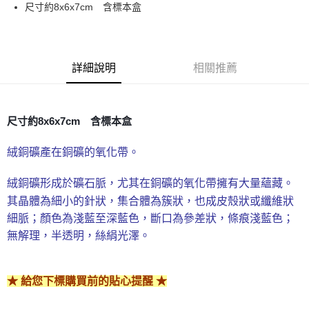
Apple Pay
尺寸約8x6x7cm 含標本盒
街口支付
悠遊付
詳細說明
相關推薦
ATM付款
運送方式
尺寸約8x6x7cm 含標本盒
全家取貨付款
絨銅礦產在銅礦的氧化帶。
每筆NT$80，滿NT$3,000(含以上)免運費
7-11取貨付款
絨銅礦形成於礦石脈，尤其在銅礦的氧化帶擁有大量蘊藏。
每筆NT$80，滿NT$3,000(含以上)免運費
其晶體為細小的針狀，集合體為簇狀，也成皮殼狀或纖維狀
細脈；顏色為淺藍至深藍色，斷口為參差狀，條痕淺藍色；
賣家宅配幫您送（台灣）
無解理，半透明，絲絹光澤。
每筆NT$80，滿NT$3,000(含以上)免運費
郵局幫你送（離島）
★ 給您下標購買前的貼心提醒 ★
每筆NT$80，滿NT$3,000(含以上)免運費