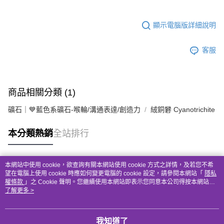
顯示電腦版詳細說明
客服
商品相關分類 (1)
礦石｜💙藍色系礦石-喉輪/溝通表達/創造力
絨銅礬 Cyanotrichite
本分類熱銷
全站排行
本網站中使用 cookie，欲查詢有關本網站使用 cookie 方式之詳情，及若您不希
熱門標籤
望在電腦上使用 cookie 時應如何變更電腦的 cookie 設定，請參閱本網站「
隱私
權條款
」之 Cookie 聲明。您繼續使用本網站即表示您同意本公司得按本網站使
用條款之 Cookie 聲明使用 cookie。
了解更多 >
我知道了