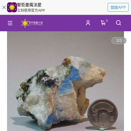
聖哲曼魔法屋
開啟APP
立刻使用官方APP
0
1
/
3