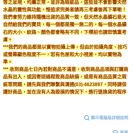
等之呈現，均屬正常，並非為瑕疵品，這些並不會影響天然
水晶的靈性與功能，惟追求完美者請再三考慮後再下單喲！
我們會努力維持隨機出貨的品質一致，但天然水晶礦石是大
自然給我們的寶貝，每一個都是獨一無二的，每一個水晶礦
石的大小、紋路、顏色都會略有不同，下標前也請您慎重考
慮。
***我們的商品都是以實物拍攝上傳，但由於拍攝角度、技巧
或螢幕顯色程度不一，若有色差和大小視差，均以實物為
準。
*** 收到商品七日內若對商品不滿意，收到商品品項與訂購商
品有出入，或因寄送過程致商品缺損，或是有商品品質之瑕
疵等問題，請先與我們聯繫與溝通(03)-4623897，同時請保
護好商品，並在沒有人為毀損的情況下，進行退換貨的程序
顯示電腦版詳細說明
客服