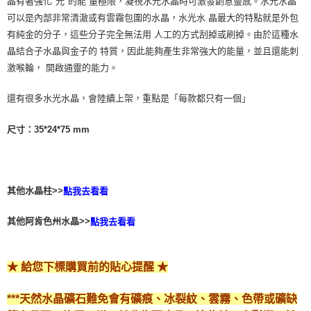
晶有著強化"光"的能 量極限，凝視水光水晶時可激發創意靈感。水光水晶
可以是內部非常清澈或有雲霧包圍的水晶，水光水 晶最大的特點就是外包
付款後門市自取
有純金的分子，這些分子完全無法用 人工的方式刮掉或刷掉。由於這種水
免運費
晶結合子水晶與金子的 特質，因此能夠產生非常強大的能量，並且還能刺
激喉輪， 開啟通靈的能力。
還有很多水光水晶，會陸續上架，重點是「每款都只有一個」
尺寸：35*24*75 mm
其他水晶柱>>
點我去看看
其他阿肯色州水晶>>
點我去看看
★ 給您下標購買前的貼心提醒 ★
***天然水晶礦石難免會有礦痕、冰裂紋、雲霧、色帶或礦缺