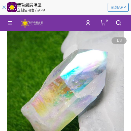
聖哲曼魔法屋
開啟APP
立刻使用官方APP
0
1
/
8