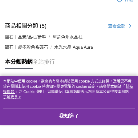
商品相關分類 (5)
查看全部
礦石｜晶簇/晶柱/骨幹
阿肯色州水晶柱
礦石｜🌈多彩色系礦石
水光水晶 Aqua Aura
本分類熱銷
全站排行
本網站中使用 cookie，欲查詢有關本網站使用 cookie 方式之詳情，及若您不希
熱門標籤
望在電腦上使用 cookie 時應如何變更電腦的 cookie 設定，請參閱本網站「
隱私
權條款
」之 Cookie 聲明。您繼續使用本網站即表示您同意本公司得按本網站使
用條款之 Cookie 聲明使用 cookie。
了解更多 >
我知道了