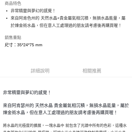
商品特色
Apple Pay
非常精靈與夢幻的感覺！
來自阿肯色州的 天然水晶+貴金屬氣相沉積，無損水晶能量，屬
街口支付
於煉金術水晶，但在意人工處理過的朋友請考慮後再購買喔！
悠遊付
銷售重點
ATM付款
尺寸：35*24*75 mm
運送方式
全家取貨付款
詳細說明
相關推薦
每筆NT$80，滿NT$3,000(含以上)免運費
7-11取貨付款
非常精靈與夢幻的感覺！
每筆NT$80，滿NT$3,000(含以上)免運費
賣家宅配幫您送（台灣）
來自阿肯瑟州的 天然水晶 貴金屬氣相沉積，無損水晶能量，屬於
每筆NT$80，滿NT$3,000(含以上)免運費
煉金術水晶，但在意人工處理過的朋友請考慮後再購買喔！
郵局幫你送（離島）
將水晶的光極度的擴展，一塊水晶中 就包含了光譜中所有的色彩，這種水
每筆NT$80，滿NT$3,000(含以上)免運費