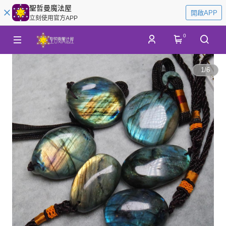
聖哲曼魔法屋
開啟APP
立刻使用官方APP
0
1
/
6