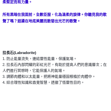
柔堅定而有力量。
所有黑暗在我面前，全數臣服，化為溫柔的旋律。你聽見我的歌
聲了嗎？迴盪在地底美麗而散發出光芒的歌聲。
拉長石(Labradorite)
1. 防止能量流失，連結靈性能量，保護氣場。
2. 拉長石內部閃耀的彩虹光芒，有助於提高人們的意識層次；在
人們進行冥想時，它能保護人的氣場。
3. 調節肉體和以太能量，把將神能量穩固根植於肉體中。
4. 綜合理性知識和直覺智慧，透徹了悟靈性目的。