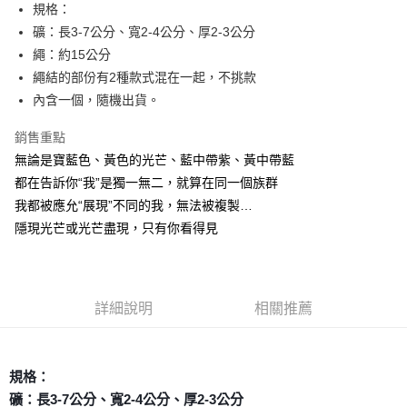
Apple Pay
規格：
礦：長3-7公分、寬2-4公分、厚2-3公分
街口支付
繩：約15公分
悠遊付
繩結的部份有2種款式混在一起，不挑款
內含一個，隨機出貨。
ATM付款
銷售重點
運送方式
無論是寶藍色、黃色的光芒、藍中帶紫、黃中帶藍
全家取貨付款
都在告訴你“我”是獨一無二，就算在同一個族群
每筆NT$80，滿NT$3,000(含以上)免運費
我都被應允“展現”不同的我，無法被複製…
隱現光芒或光芒盡現，只有你看得見
7-11取貨付款
每筆NT$80，滿NT$3,000(含以上)免運費
賣家宅配幫您送（台灣）
詳細說明
相關推薦
每筆NT$80，滿NT$3,000(含以上)免運費
郵局幫你送（離島）
規格：
每筆NT$80，滿NT$3,000(含以上)免運費
礦：長3-7公分、寬2-4公分、厚2-3公分