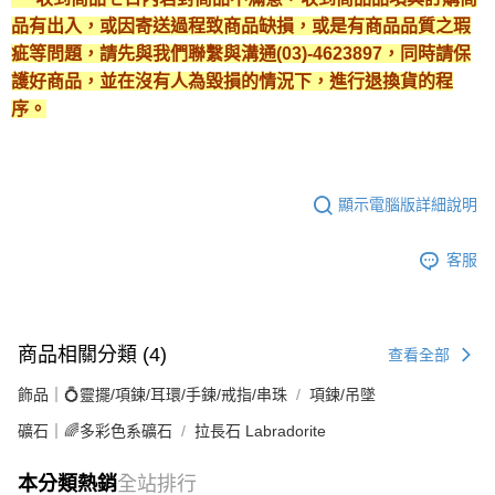
品有出入，或因寄送過程致商品缺損，或是有商品品質之瑕
疵等問題，請先與我們聯繫與溝通(03)-4623897，同時請保
護好商品，並在沒有人為毀損的情況下，進行退換貨的程
序。
顯示電腦版詳細說明
客服
商品相關分類 (4)
查看全部
飾品｜💍靈擺/項鍊/耳環/手鍊/戒指/串珠
項鍊/吊墜
礦石｜🌈多彩色系礦石
拉長石 Labradorite
本分類熱銷
全站排行