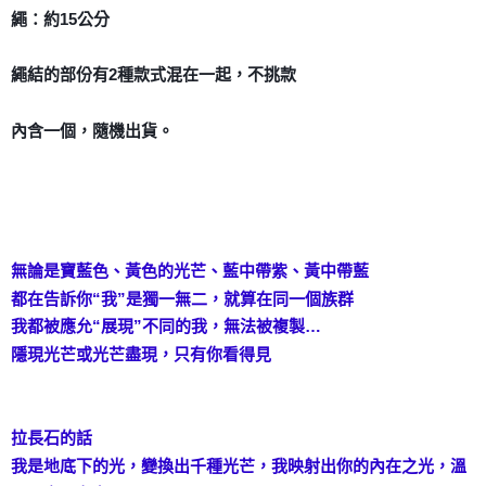
付款後門市自取
繩：約15公分
免運費
繩結的部份有2種款式混在一起，不挑款
內含一個，隨機出貨。
無論是寶藍色、黃色的光芒、藍中帶紫、黃中帶藍
都在告訴你“我”是獨一無二，就算在同一個族群
我都被應允“展現”不同的我，無法被複製…
隱現光芒或光芒盡現，只有你看得見
拉長石的話
我是地底下的光，變換出千種光芒，我映射出你的內在之光，溫