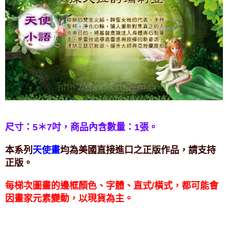
付款後門市自取
免運費
尺寸：5＊7吋，
商品內含數量：1張。
本系列
均為美國直接進口之正版作品，請支持
天使畫
正版。
每梯次圖畫的邊框顏色、字體、直式/橫式，都可能會
因畫家元素變動，以現貨為主。