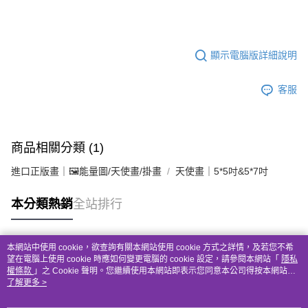
顯示電腦版詳細說明
客服
商品相關分類 (1)
進口正版畫｜🖼️能量圖/天使畫/掛畫
天使畫｜5*5吋&5*7吋
本分類熱銷
全站排行
本網站中使用 cookie，欲查詢有關本網站使用 cookie 方式之詳情，及若您不希
熱門標籤
望在電腦上使用 cookie 時應如何變更電腦的 cookie 設定，請參閱本網站「
隱私
權條款
」之 Cookie 聲明。您繼續使用本網站即表示您同意本公司得按本網站使
用條款之 Cookie 聲明使用 cookie。
了解更多 >