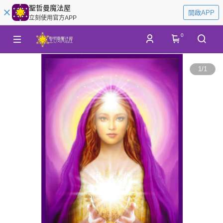
聖哲曼魔法屋
開啟APP
立刻使用官方APP
0
1
/
1