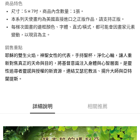
商品特色
Apple Pay
尺寸：5＊7吋，商品內含數量：1張。
本系列天使畫均為美國直接進口之正版作品，請支持正版。
街口支付
每梯次圖畫的邊框顏色、字體、直式/橫式，都可能會因畫家元素
悠遊付
變動，以現貨為主。
ATM付款
銷售重點
耶穌的雙生火焰，神聖女性的代表，手持聖杯，淨化心輪，讓人重
運送方式
新對焦真正的天命與目的，將基督意識注入身體與心智層面，是靈
全家取貨付款
性追尋者靈感與授權的新資源，連結艾瑟尼教派、揚升大師與亞特
每筆NT$80，滿NT$3,000(含以上)免運費
蘭提斯。
7-11取貨付款
每筆NT$80，滿NT$3,000(含以上)免運費
詳細說明
相關推薦
賣家宅配幫您送（台灣）
每筆NT$80，滿NT$3,000(含以上)免運費
郵局幫你送（離島）
每筆NT$80，滿NT$3,000(含以上)免運費