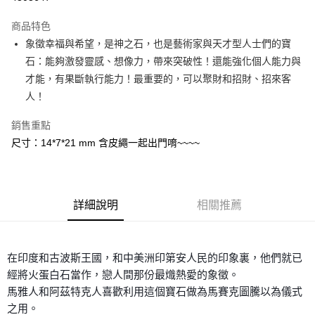
LINE Pay
商品特色
Apple Pay
象徵幸福與希望，是神之石，也是藝術家與天才型人士們的寶
石：能夠激發靈感、想像力，帶來突破性！還能強化個人能力與
街口支付
才能，有果斷執行能力！最重要的，可以聚財和招財、招來客
悠遊付
人！
ATM付款
銷售重點
尺寸：14*7*21 mm 含皮繩一起出門唷~~~~
運送方式
全家取貨付款
每筆NT$80，滿NT$3,000(含以上)免運費
詳細說明
相關推薦
7-11取貨付款
每筆NT$80，滿NT$3,000(含以上)免運費
在印度和古波斯王國，和中美洲印第安人民的印象裏，他們就已
賣家宅配幫您送（台灣）
經將火蛋白石當作，戀人間那份最熾熱愛的象徵。
每筆NT$80，滿NT$3,000(含以上)免運費
馬雅人和阿茲特克人喜歡利用這個寶石做為馬賽克圖騰以為儀式
之用。
郵局幫你送（離島）