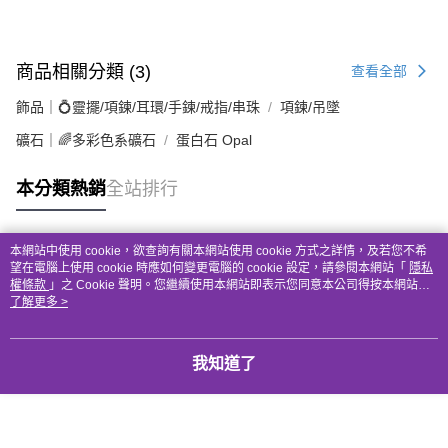
商品相關分類 (3)
查看全部
飾品｜💍靈擺/項鍊/耳環/手鍊/戒指/串珠
項鍊/吊墜
礦石｜🌈多彩色系礦石
蛋白石 Opal
本分類熱銷
全站排行
本網站中使用 cookie，欲查詢有關本網站使用 cookie 方式之詳情，及若您不希
熱門標籤
望在電腦上使用 cookie 時應如何變更電腦的 cookie 設定，請參閱本網站「
隱私
權條款
」之 Cookie 聲明。您繼續使用本網站即表示您同意本公司得按本網站使
用條款之 Cookie 聲明使用 cookie。
了解更多 >
我知道了