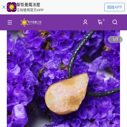
聖哲曼魔法屋
開啟APP
立刻使用官方APP
0
1
/
3