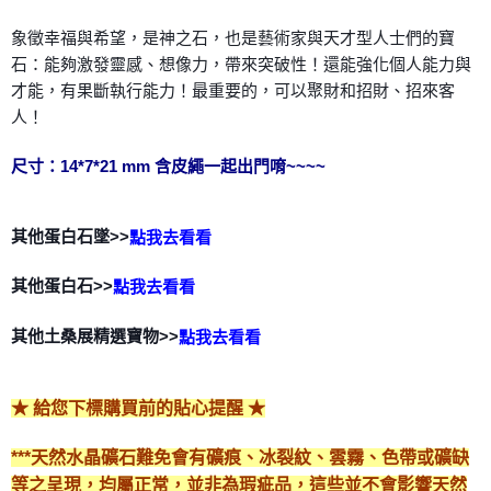
每筆NT$80，滿NT$3,000(含以上)免運費
象徵幸福與希望，是神之石，也是藝術家與天才型人士們的寶
石：能夠激發靈感、想像力，帶來突破性！還能強化個人能力與
付款後門市自取
才能，有果斷執行能力！最重要的，可以聚財和招財、招來客
免運費
人！
尺寸：14*7*21 mm 含皮繩一起出門唷~~~~
其他蛋白石墜>>
點我去看看
其他蛋白石>>
點我去看看
其他土桑展精選寶物>>
點我去看看
★ 給您下標購買前的貼心提醒 ★
***天然水晶礦石難免會有礦痕、冰裂紋、雲霧、色帶或礦缺
等之呈現，均屬正常，並非為瑕疵品，這些並不會影響天然