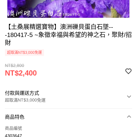
【土桑展精選寶物】澳洲礫貝蛋白石墜--
-180417-5 ~象徵幸福與希望的神之石，聚財/招
財
超取滿NT$3,000免運
NT$2,800
NT$2,400
付款與運送方式
超取滿NT$3,000免運
付款方式
商品特色
信用卡一次付款
商品編號
超商取貨付款
4303647