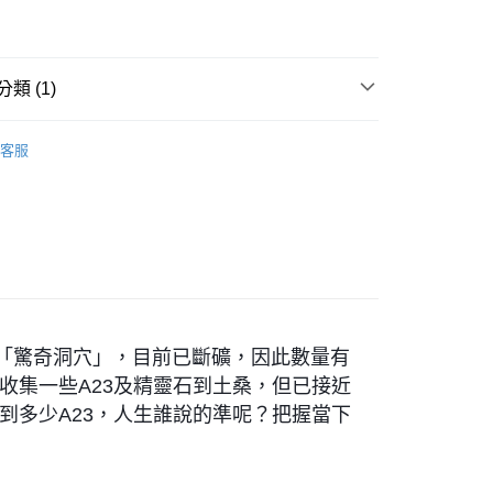
付款
類 (1)
0，滿NT$3,000(含以上)免運費
付款
紫色系礦石-頂輪/智慧/活化腦部/靈性覺知
A23 Auralite
客服
0，滿NT$3,000(含以上)免運費
幫您送（台灣）
0，滿NT$3,000(含以上)免運費
送（離島）
0，滿NT$3,000(含以上)免運費
市自取
 「驚奇洞穴」，目前已斷礦，因此數量有
收集一些A23及精靈石到土桑，但已接近
到多少A23，人生誰說的準呢？把握當下