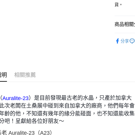
貨。
運送方式
全家取貨
商品相關分
每筆NT$8
7-11取貨
礦石｜🍇
分享
23
每筆NT$8
賣家宅配
每筆NT$8
說明
相關推薦
郵局幫你
每筆NT$8
付款後門
（
）是目前發現最古老的水晶，只產於加拿大
Auralite-23
免運費
此次老闆在土桑展中碰到來自加拿大的廠商，他們每年會
年齡的他，不知還有幾年的緣分能碰面，也不知還能收集
分吧！呈獻給各位好朋友～
 Auralite-23（A23）