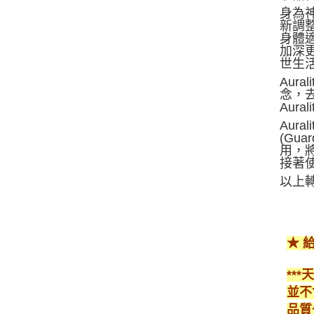
身為神
新調整
身體適
加深
世生
Aur
念，
Au
Aur
(Gua
用，將
接著使
以上轉
★ 
**
並不
品質