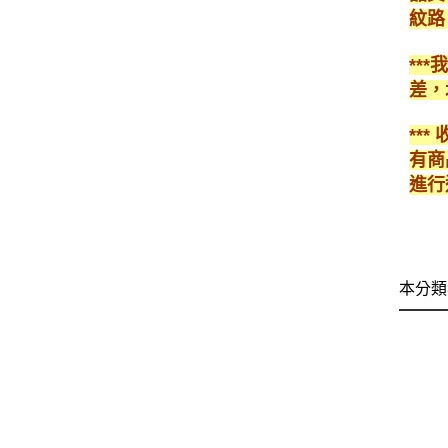
紋路
**
差，
**
有商
進行
本分類