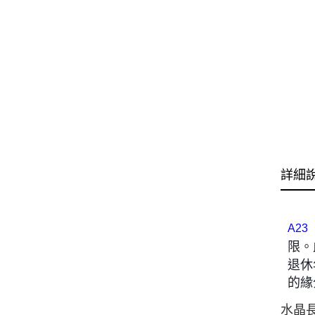
詳細
A23
限。
退休
的緣
水晶長老