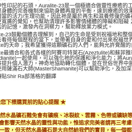
性印記的石頭，Auralite-23是一個極適合做靈性療
身體的完善機制來協助身體再度的平衡，達到療癒的效果；Au
當的活力/生理功能，因此祂是屬於再生和滋養修復的礦石；在
更寬廣的覺知，也幫助清理許多影響情緒體的障礙和阻礙
活的記憶，激發內在洞察力，幫助釋放業力模式。
alite-23鼓勵個體去理解到，自己的生命是受到祝福地
去看待每個歷程的當下，並帶著自身的愛和付出來祝福世界
ralite的天命；我希望獲得這顆礦石的人們，能夠允許覺
alite最適合和各式各樣的阿賽司特萊石(Azeztulite)和蘇
rdianite)一起使用，可以強化祂的保護和淨化能力；將Auralite
提升個人潛力，神奇地協助轉化個體，並在世俗世界中展現正面
用薩滿石大師(MasterShamanite)可以幫助淨化，及
貼Shir Ra部落格的翻譯
給您下標購買前的貼心提醒 ★
*天然水晶礦石難免會有礦痕、冰裂紋、雲霧、色帶或礦缺
會影響天然水晶的靈性與功能，惟追求完美者請再三考慮
一致，但天然水晶礦石是大自然給我們的寶貝，每一個都