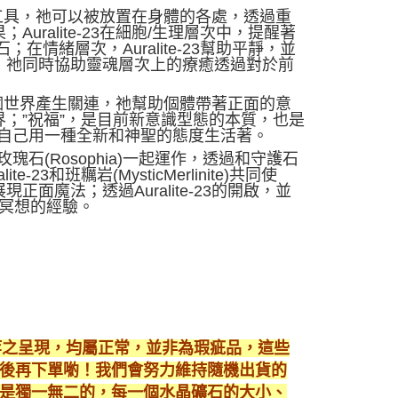
癒的工具，祂可以被放置在身體的各處，透過重
ralite-23在細胞/生理層次中，提醒著
情緒層次，Auralite-23幫助平靜，並
；祂同時協助靈魂層次上的療癒透過對於前
和整個世界產生關連，祂幫助個體帶著正面的意
；”祝福”，是目前新意識型態的本質，也是
醒的自己用一種全新和神聖的態度生活著。
菲雅玫瑰石(Rosophia)一起運作，透過和守護石
-23和班糲岩(MysticMerlinite)共同使
魔法；透過Auralite-23的開啟，並
加深冥想的經驗。
等之呈現，均屬正常，並非為瑕疵品，這些
後再下單喲！我們會努力維持隨機出貨的
是獨一無二的，每一個水晶礦石的大小、