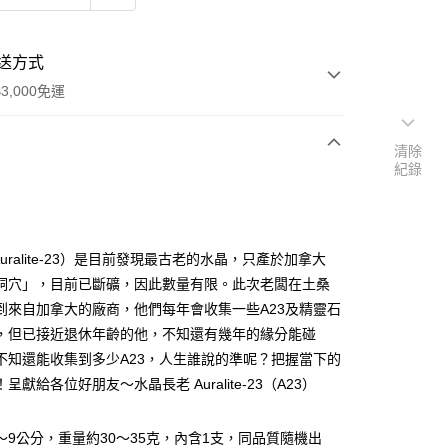
送方式
3,000免運
清除
紀錄
次付款
付款
Auralite-23）是目前發現最古老的水晶，只產於加拿大
洞穴」，目前已斷礦，因此數量有限。此次老闆在土桑
到來自加拿大的廠商，他們每年會收集一些A23及精靈石
，但已接近退休年齡的他，不知還有幾年的緣分能碰
不知還能收集到多少A23，人生誰說的準呢？把握當下的
呈獻給各位好朋友～水晶長老 Auralite-23（A23）
5～9公分，重量約30～35克，內含1支，同品質隨機出