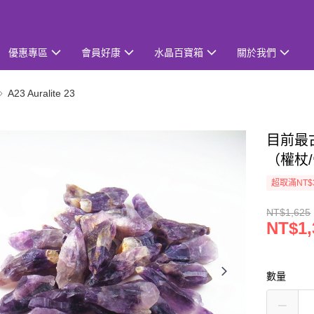
優惠專區
會員好康
水晶百寶箱
關於我們
A23 Auralite 23
目前最古
（權杖/
超取滿NT$
NT$1,625
NT$1,
數量