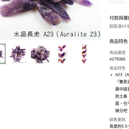
付款與運
超取滿NT$
付款方式
商品特色
信用卡一
商品編號
4279365
超商取貨
商品特色
LINE Pay
A23（
「驚奇
Apple Pay
展中碰
街口支付
到土桑
面，也
悠遊付
緣分吧！
ATM付款
銷售重點
長度約5.