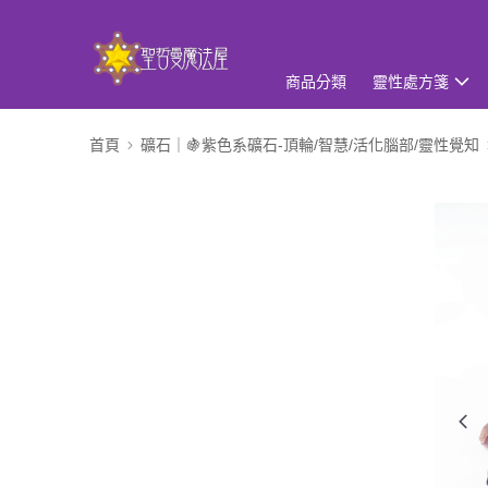
商品分類
靈性處方箋
首頁
礦石｜🍇紫色系礦石-頂輪/智慧/活化腦部/靈性覺知