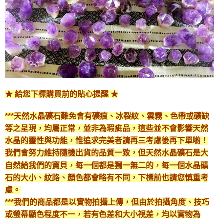
★ 給您下標購買前的貼心提醒 ★
***天然水晶礦石難免會有礦痕、冰裂紋、雲霧、色帶或礦缺
等之呈現，均屬正常，並非為瑕疵品，這些並不會影響天然
水晶的靈性與功能，惟追求完美者請再三考慮後再下單喲！
我們會努力維持隨機出貨的品質一致，但天然水晶礦石是大
自然給我們的寶貝，每一個都是獨一無二的，每一個水晶礦
石的大小、紋路、顏色都會略有不同，下標前也請您慎重考
慮。
***我們的商品都是以實物拍攝上傳，但由於拍攝角度、技巧
或螢幕顯色程度不一，若有色差和大小視差，均以實物為