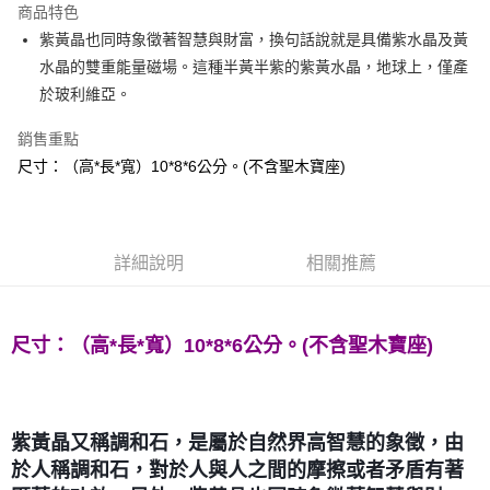
商品特色
Apple Pay
紫黃晶也同時象徵著智慧與財富，換句話說就是具備紫水晶及黃
水晶的雙重能量磁場。這種半黃半紫的紫黃水晶，地球上，僅產
街口支付
於玻利維亞。
悠遊付
銷售重點
ATM付款
尺寸：（高*長*寬）10*8*6公分。(不含聖木寶座)
運送方式
全家取貨付款
詳細說明
相關推薦
每筆NT$80，滿NT$3,000(含以上)免運費
7-11取貨付款
尺寸：（高*長*寬）10*8*6公分。
(不含聖木寶座)
每筆NT$80，滿NT$3,000(含以上)免運費
賣家宅配幫您送（台灣）
每筆NT$80，滿NT$3,000(含以上)免運費
紫黃晶又稱調和石，是屬於自然界高智慧的象徵，由
郵局幫你送（離島）
於人稱調和石，對於人與人之間的
摩擦
或者矛盾有著
每筆NT$80，滿NT$3,000(含以上)免運費