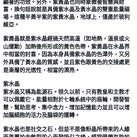
顯著的功效。另外，紫黃晶也同時象徵著智慧與財
富，換句話說就是具備紫水晶及黃水晶的雙重能量磁
付款後門市自取
場。這種半黃半紫的紫黃水晶，地球上，僅產於玻利
免運費
維亞。
紫黃晶就是紫水晶經過天然高溫（如地熱，溫泉或火
山運動）加熱後所形成的黃色色帶，紫黃晶在水晶界
中相當的討喜，因為本身具備紫水晶的色澤外，又另
外具備了黃水晶的質感，並且紫色跟黃色的交接處更
是漸層的光透性，相當的漂亮。
紫水晶
紫水晶又稱為能源石。很久以前，只有教皇和主教才
可以佩戴它，能量相對於七輪系統中的眉輪，開發智
慧、幫助思考、集中念力、增加記憶能力並且可以增
加腦細胞的活力及腦袋的運轉。
紫水晶也是社交之石，但並不是像粉晶所帶來的人緣