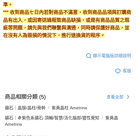
準。
*** 收到商品七日內若對商品不滿意，收到商品品項與訂購商
品有出入，或因寄送過程致商品缺損，或是有商品品質之瑕
疵等問題，請先與我們聯繫與溝通，同時請保護好商品，並
在沒有人為毀損的情況下，進行退換貨的程序。
顯示電腦版詳細說明
客服
商品相關分類 (5)
查看全部
礦石｜晶簇/晶柱/骨幹
紫黃晶柱 Ametrine
礦石｜🍇紫色系礦石-頂輪/智慧/活化腦部/靈性覺知
紫黃晶
Ametrine