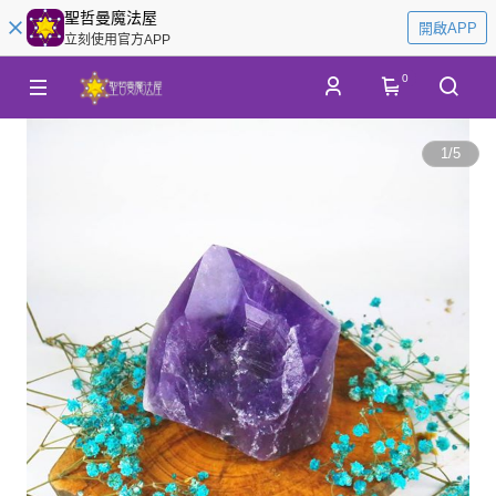
聖哲曼魔法屋
開啟APP
立刻使用官方APP
0
1
/
5