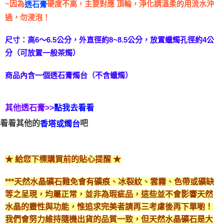
~因為
硬度不高，主要對應 頂輪，淨化請溫柔的用流水沖
透石膏
過，勿浸泡！
尺寸：高6～6.5公分，外直徑約8~8.5公分，放置蠟燭孔徑約4公
分（可放置一般茶燭）
商品內含一個透石膏燭台（不含蠟燭）
其他透石膏>>
點我去看看
看看其他的
吧
香塔或燭台
★ 給您下標購買前的貼心提醒 ★
***天然水晶礦石難免會有礦痕、冰裂紋、雲霧、色帶或礦缺
等之呈現，均屬正常，並非為瑕疵品，這些並不會影響天然
水晶的靈性與功能，惟追求完美者請再三考慮後再下單喲！
我們會努力維持隨機出貨的品質一致，但天然水晶礦石是大