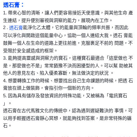
透石膏：
付款後門市自取
1. 帶來心智的清晰，讓人們更容易接近天使意識，與其他生命 產
免運費
生連結，提升便別審視與洞察的能力，展現內在工作。
2 .
能淨化乙太體，它的能量與頂輪的頻率共振，而因此
透石膏
可以淨化與開啟這個能量中心，協助一個人連結大我。透石 膏能
鼓舞一個人在生命的道路上更往前進，克服裹足不前的 問題，不
受限於安全感造成的框架。
3. 能夠提高靈感與洞察力的寶石，這種寶石最適合「這麼做也 不
是，那麼做也不是」常常猶豫不決而困擾型的人。可以幫 助被其
他人的意見左右、陷入優柔寡斷，無法做決定的狀況 。
4. 想要轉換工作的時候、想要找出自己生命課題的時候，把透 石
膏放在頭上做裝飾，會指引你一個新的方向。
5. 因為具有儲存及發放資訊的特殊功能，又被稱為「電訊寶石
」。
透石膏在古代馬雅文化的傳統中，認為遇到遲疑難決的 事情，可
以用手輕握透石膏靜心冥想，就能夠找到答案，是非常特殊的礦
石。