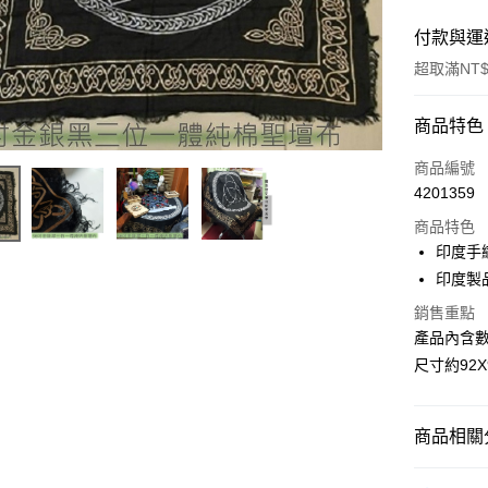
付款與運
超取滿NT$
付款方式
商品特色
信用卡一
商品編號
4201359
超商取貨
商品特色
LINE Pay
印度手
印度製
Apple Pay
銷售重點
街口支付
產品內含數
尺寸約92X
悠遊付
ATM付款
商品相關分
運送方式
居家裝飾｜