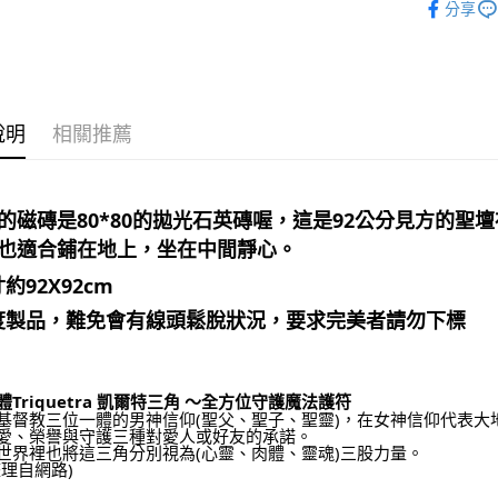
分享
占卜｜♣盧
全家取貨
每筆NT$8
神聖圖騰｜
7-11取貨
每筆NT$8
說明
相關推薦
賣家宅配
每筆NT$8
的磁磚是80*80的拋光石英磚喔，這是92公分見方的
郵局幫你
也適合鋪在地上，坐在中間靜心。
每筆NT$8
約92X92cm
付款後門
度製品，難免會有線頭鬆脫狀況，
要求完美者請勿下標
免運費
Triquetra 凱爾特三角 ～全方位守護魔法護符
基督教三位一體的男神信仰(聖父、聖子、聖靈)，在女神信仰代表大
愛、榮譽與守護三種對愛人或好友的承諾。
世界裡也將這三角分別視為(心靈、肉體、靈魂)三股力量。
整理自網路)