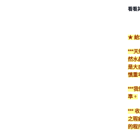
看看
★ 
**
然水
是大
慎重
**
準。
**
之瑕
的程