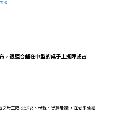
客服
恩符文/牌卡/占卜布
占卜布/塔羅布
付款
0，滿NT$3,000(含以上)免運費
🕉金屬貼/開運符/相關商品
三位一體
付款
0，滿NT$3,000(含以上)免運費
幫您送（台灣）
0，滿NT$3,000(含以上)免運費
聖壇布，很適合鋪在中型的桌子上擺陣或占
送（離島）
0，滿NT$3,000(含以上)免運費
市自取
地之母三階段(少女、母親、智慧老婦)，在愛爾蘭裡