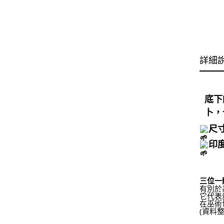
詳細
底下
卜，
尺寸
印
三位一體
有別於
它代表
在巫術
(資料