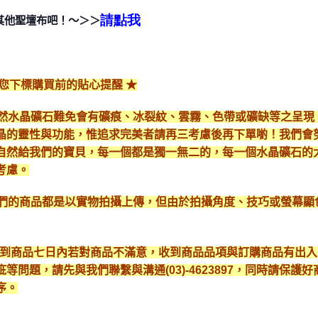
請點我
其他聖壇布吧！～＞＞
給您下標購買前的貼心提醒 ★
*天然水晶礦石難免會有礦痕、冰裂紋、雲霧、色帶或礦缺等之呈
晶的靈性與功能，惟追求完美者請再三考慮後再下單喲！我們會
自然給我們的寶貝，每一個都是獨一無二的，每一個水晶礦石的
考慮。
*我們的商品都是以實物拍攝上傳，但由於拍攝角度、技巧或螢幕
* 收到商品七日內若對商品不滿意，收到商品品項與訂購商品有出
疵等問題，請先與我們聯繫與溝通(03)-4623897，同時請保
序。