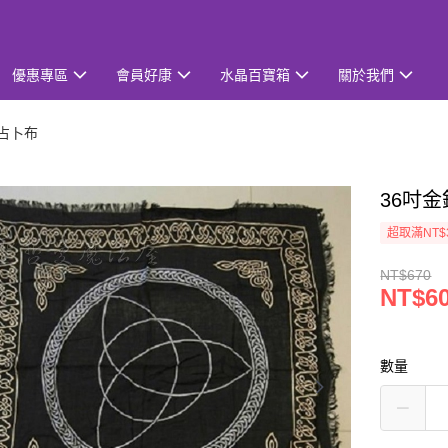
優惠專區
會員好康
水晶百寶箱
關於我們
/占卜布
36吋
超取滿NT$
NT$670
NT$6
數量