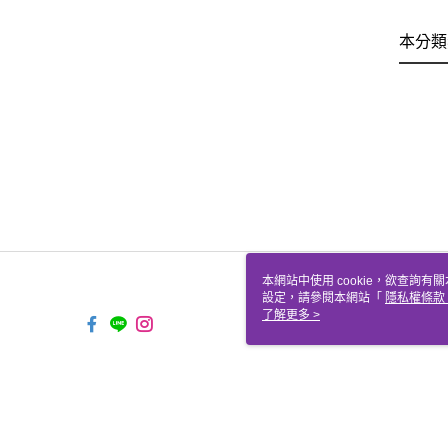
本分類
本網站中使用 cookie，欲查詢有關
設定，請參閱本網站「
隱私權條款
使用 cookie。
了解更多 >