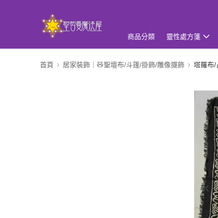
商品分類
靈性處方箋
首頁
居家裝飾｜🧸聖壇布/斗篷/掛飾/雕像擺飾
塔羅布