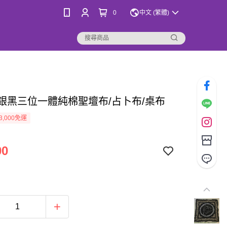
0
中文 (繁體)
金銀黑三位一體純棉聖壇布/占卜布/桌布
3,000免運
00