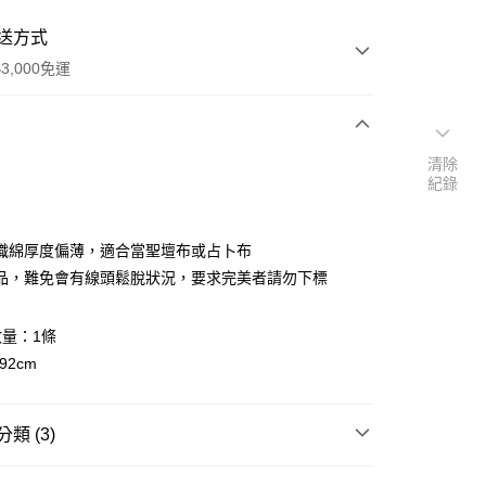
送方式
3,000免運
次付款
清除
紀錄
付款
織綿厚度偏薄，適合當聖壇布或占卜布
品，難免會有線頭鬆脫狀況，要求完美者請勿下標
量：1條
92cm
類 (3)
🧸聖壇布/斗篷/掛飾/雕像擺飾
塔羅布/占卜布