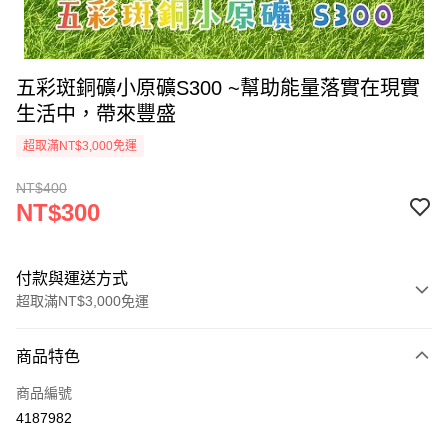
五彩斑銅礦小原礦S300 ~幫助能量落實在現實
生活中，帶來豐盛
超取滿NT$3,000免運
NT$400
NT$300
付款與運送方式
超取滿NT$3,000免運
付款方式
商品特色
信用卡一次付款
商品編號
超商取貨付款
4187982
LINE Pay