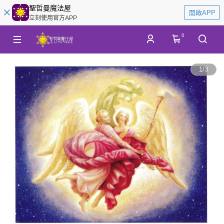
聖哲曼魔法屋
開啟APP
立刻使用官方APP
0
1
/
3