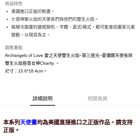
商品特色
Apple Pay
美國進口正版印刷畫。
七道神聖火焰的天使長們與他們的雙生火焰。
街口支付
每梯次圖畫的邊框顏色、字體、直式/橫式，都可能會因畫家元素
悠遊付
變動，以現貨為主。
ATM付款
銷售重點
Archangels of Love 愛之天使雙生火焰~第三道光~夏彌爾天使長與
運送方式
雙生火焰慈善女神Charity 。
全家取貨付款
尺寸：15.6*18.4cm。
每筆NT$80，滿NT$3,000(含以上)免運費
7-11取貨付款
每筆NT$80，滿NT$3,000(含以上)免運費
詳細說明
相關推薦
賣家宅配幫您送（台灣）
每筆NT$80，滿NT$3,000(含以上)免運費
本系列
均為美國直接進口之正版作品，請支持
天使畫
正版。
郵局幫你送（離島）
每筆NT$80，滿NT$3,000(含以上)免運費