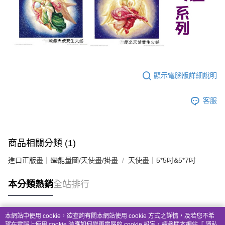
顯示電腦版詳細說明
客服
商品相關分類 (1)
進口正版畫｜🖼️能量圖/天使畫/掛畫
天使畫｜5*5吋&5*7吋
本分類熱銷
全站排行
本網站中使用 cookie，欲查詢有關本網站使用 cookie 方式之詳情，及若您不希
熱門標籤
望在電腦上使用 cookie 時應如何變更電腦的 cookie 設定，請參閱本網站「
隱私