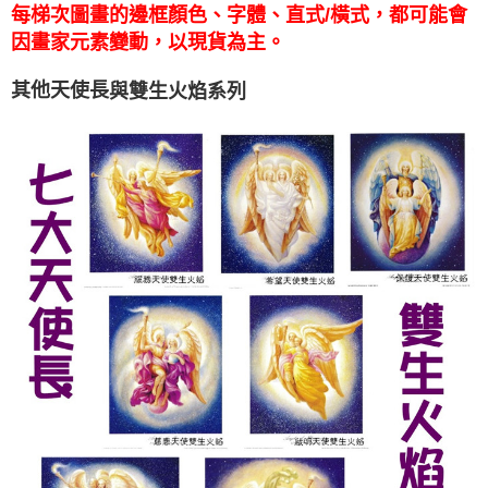
每梯次圖畫的邊框顏色、字體、直式/橫式，都可能會
付款後門市自取
因畫家元素變動，以現貨為主。
免運費
與雙生火焰系列
其他天使長