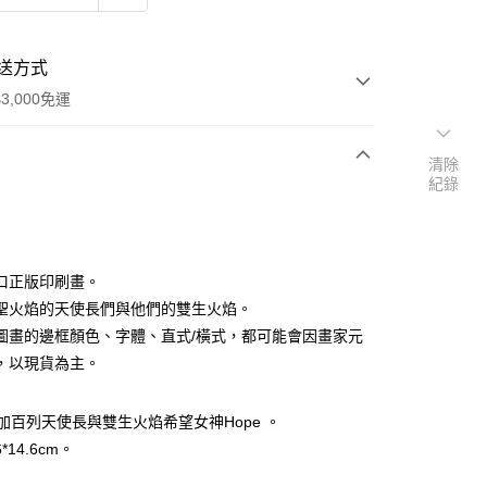
送方式
3,000免運
清除
紀錄
次付款
付款
口正版印刷畫。
聖火焰的天使長們與他們的雙生火焰。
圖畫的邊框顏色、字體、直式/橫式，都可能會因畫家元
，以現貨為主。
加百列天使長與雙生火焰希望女神Hope 。
*14.6cm。