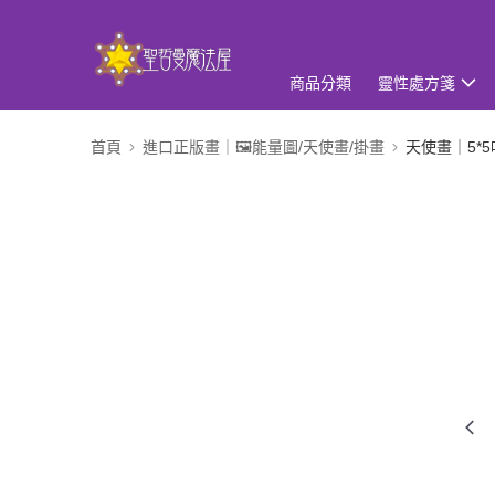
商品分類
靈性處方箋
首頁
進口正版畫｜🖼️能量圖/天使畫/掛畫
天使畫｜5*5