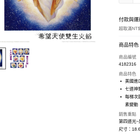
付款與運
超取滿NT$
付款方式
商品特色
信用卡一
商品編號
4182316
超商取貨
商品特色
LINE Pay
美國進
七道神
Apple Pay
每梯次
街口支付
素變動
悠遊付
銷售重點
第四道光~
ATM付款
尺寸：18.6