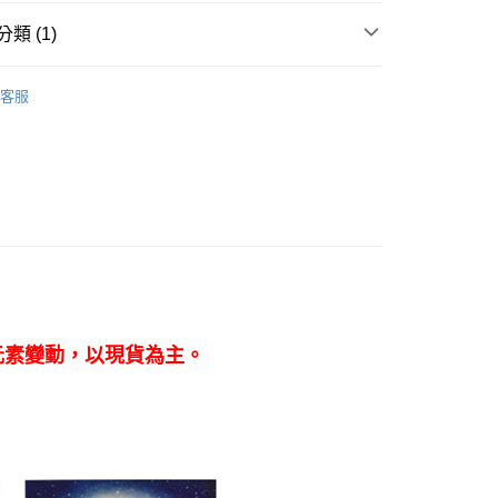
類 (1)
付款
｜🖼️能量圖/天使畫/掛畫
天使畫｜5*5吋&5*7吋
0，滿NT$3,000(含以上)免運費
客服
付款
0，滿NT$3,000(含以上)免運費
幫您送（台灣）
0，滿NT$3,000(含以上)免運費
送（離島）
0，滿NT$3,000(含以上)免運費
市自取
元素變動，以現貨為主。