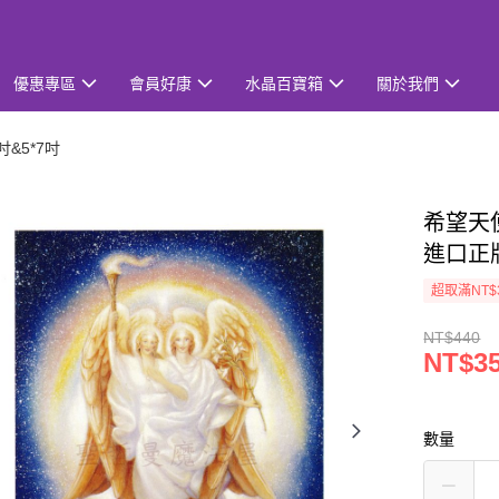
優惠專區
會員好康
水晶百寶箱
關於我們
吋&5*7吋
希望天使雙
進口正
超取滿NT$
NT$440
NT$3
數量