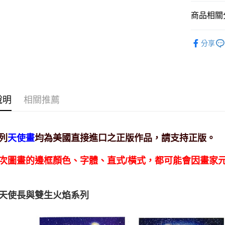
運送方式
商品相關分
全家取貨
進口正版畫
每筆NT$8
分享
7-11取貨
每筆NT$8
賣家宅配
說明
相關推薦
每筆NT$8
郵局幫你
列
均為美國直接進口之正版作品，請支持正版。
天使畫
每筆NT$8
付款後門
次圖畫的邊框顏色、字體、直式/橫式，都可能會因畫家
免運費
與雙生火焰系列
天使長