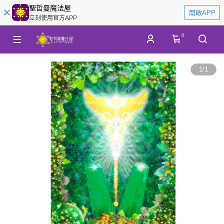
聖哲曼魔法屋
開啟APP
立刻使用官方APP
0
1
/
1