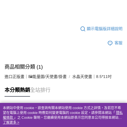
顯示電腦版詳細說明
客服
商品相關分類 (1)
進口正版畫｜🖼️能量圖/天使畫/掛畫
水晶天使畫｜8.5*11吋
本分類熱銷
全站排行
本網站中使用 cookie，欲查詢有關本網站使用 cookie 方式之詳情，及若您不希
熱門標籤
望在電腦上使用 cookie 時應如何變更電腦的 cookie 設定，請參閱本網站「
隱私
權條款
」之 Cookie 聲明。您繼續使用本網站即表示您同意本公司得按本網站使
用條款之 Cookie 聲明使用 cookie。
了解更多 >