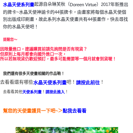
起源自朵琳芙秋（
）2017年新推出
Doreen Virtue
水晶天使系列畫
付款後門市自取
的牌卡~水晶天使神諭卡的44張牌卡，由畫家將每個水晶天使個
免運費
別出版成印刷畫，故此系列水晶天使畫共有44張畫作，快去尋找
你的水晶天使吧！
提醒您～
因
限量進口，建議購買前請先詢問是否有現貨？
但原則上每月都會向國外進口一次，
所以若無現貨仍歡迎預訂，最多可能需要等一個月就會到貨喔！
我們還有很多天使畫相關的作品喲！
去看看還有哪些
吧！
！
水晶天使系列畫
請按此前往
去看看其他
！
！
天使系列畫
請按此進入
＞
幫您的天使畫護貝一下吧~
點我去看看