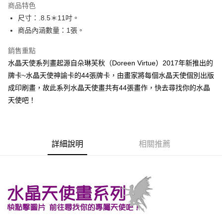
商品特色
Apple Pay
尺寸：.8.5＊11吋。
商品內涵數量：1張。
街口支付
銷售重點
悠遊付
水晶天使系列畫起源自朵琳芙秋（Doreen Virtue）2017年新推出的
ATM付款
牌卡~水晶天使神諭卡的44張牌卡，由畫家將每個水晶天使個別出版
成印刷畫，故此系列水晶天使畫共有44張畫作，快去尋找你的水晶
運送方式
天使吧！
全家取貨付款
每筆NT$80，滿NT$3,000(含以上)免運費
7-11取貨付款
詳細說明
相關推薦
每筆NT$80，滿NT$3,000(含以上)免運費
賣家宅配幫您送（台灣）
每筆NT$80，滿NT$3,000(含以上)免運費
郵局幫你送（離島）
每筆NT$80，滿NT$3,000(含以上)免運費