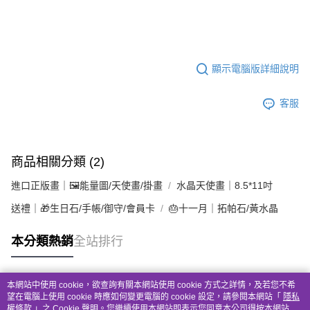
顯示電腦版詳細說明
客服
商品相關分類 (2)
進口正版畫｜🖼️能量圖/天使畫/掛畫
水晶天使畫｜8.5*11吋
送禮｜🎁生日石/手帳/御守/會員卡
🎂十一月｜拓帕石/黃水晶
本分類熱銷
全站排行
本網站中使用 cookie，欲查詢有關本網站使用 cookie 方式之詳情，及若您不希
熱門標籤
望在電腦上使用 cookie 時應如何變更電腦的 cookie 設定，請參閱本網站「
隱私
權條款
」之 Cookie 聲明。您繼續使用本網站即表示您同意本公司得按本網站使