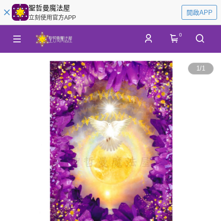
聖哲曼魔法屋
開啟APP
立刻使用官方APP
0
1
/
1