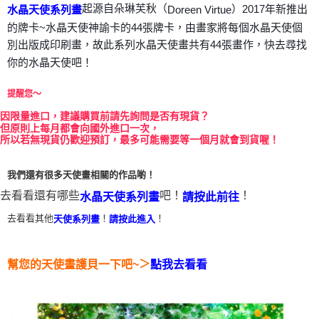
起源自朵琳芙秋（
）2017年新推出
Doreen Virtue
水晶天使系列畫
付款後門市自取
的牌卡~水晶天使神諭卡的44張牌卡，由畫家將每個水晶天使個
免運費
別出版成印刷畫，故此系列水晶天使畫共有44張畫作，快去尋找
你的水晶天使吧！
提醒您～
因
限量進口，建議購買前請先詢問是否有現貨？
但原則上每月都會向國外進口一次，
所以若無現貨仍歡迎預訂，最多可能需要等一個月就會到貨喔！
我們還有很多天使畫相關的作品喲！
去看看還有哪些
吧！
！
水晶天使系列畫
請按此前往
去看看其他
！
！
天使系列畫
請按此進入
＞
幫您的天使畫護貝一下吧~
點我去看看