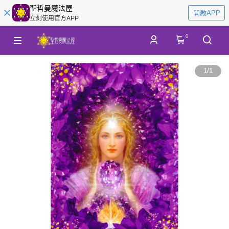
聖哲曼魔法屋
開啟APP
立刻使用官方APP
0
1
/
1