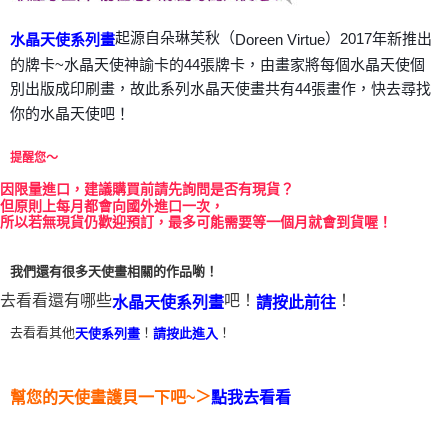
每筆NT$80，滿NT$3,000(含以上)免運費
起源自朵琳芙秋（
）2017年新推出
Doreen Virtue
水晶天使系列畫
付款後門市自取
的牌卡~水晶天使神諭卡的44張牌卡，由畫家將每個水晶天使個
免運費
別出版成印刷畫，故此系列水晶天使畫共有44張畫作，快去尋找
你的水晶天使吧！
提醒您～
因
限量進口，建議購買前請先詢問是否有現貨？
但原則上每月都會向國外進口一次，
所以若無現貨仍歡迎預訂，最多可能需要等一個月就會到貨喔！
我們還有很多天使畫相關的作品喲！
去看看還有哪些
吧！
！
水晶天使系列畫
請按此前往
去看看其他
！
！
天使系列畫
請按此進入
＞
幫您的天使畫護貝一下吧~
點我去看看