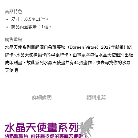
LINE Pay
商品特色
Apple Pay
尺寸：.8.5＊11吋。
商品內涵數量：1張。
街口支付
銷售重點
悠遊付
水晶天使系列畫起源自朵琳芙秋（Doreen Virtue）2017年新推出的
ATM付款
牌卡~水晶天使神諭卡的44張牌卡，由畫家將每個水晶天使個別出版
成印刷畫，故此系列水晶天使畫共有44張畫作，快去尋找你的水晶
運送方式
天使吧！
全家取貨付款
每筆NT$80，滿NT$3,000(含以上)免運費
7-11取貨付款
詳細說明
相關推薦
每筆NT$80，滿NT$3,000(含以上)免運費
賣家宅配幫您送（台灣）
每筆NT$80，滿NT$3,000(含以上)免運費
郵局幫你送（離島）