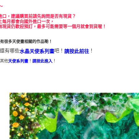
～
進口，建議購買前請先詢問是否有現貨？
上每月都會向國外進口一次，
無現貨仍歡迎預訂，最多可能需要等一個月就會到貨喔！
還有很多天使畫相關的作品喲！
還有哪些
吧！
！
水晶天使系列畫
請按此前往
看其他
！
！
天使系列畫
請按此進入