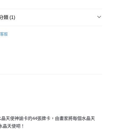
類 (1)
付款
｜🖼️能量圖/天使畫/掛畫
水晶天使畫｜8.5*11吋
0，滿NT$3,000(含以上)免運費
客服
付款
0，滿NT$3,000(含以上)免運費
幫您送（台灣）
0，滿NT$3,000(含以上)免運費
送（離島）
0，滿NT$3,000(含以上)免運費
市自取
~水晶天使神諭卡的44張牌卡，由畫家將每個水晶天
水晶天使吧！