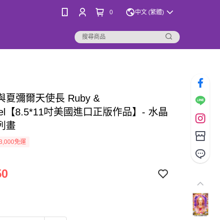
0
中文 (繁體)
夏彌爾天使長 Ruby &
uel【8.5*11吋美國進口正版作品】- 水晶
列畫
3,000免運
50