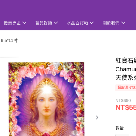
優惠專區
會員好康
水晶百寶箱
關於我們
.5*11吋
紅寶石與
Cham
天使系
超取滿NT$
NT$690
NT$5
數量