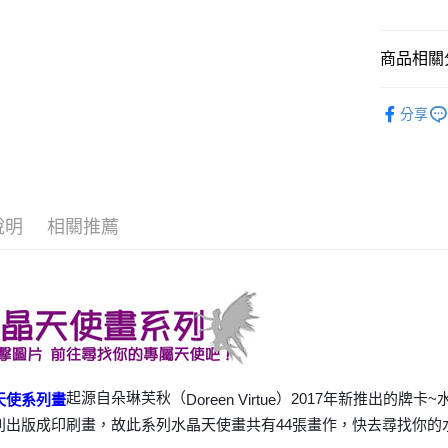
運送方式
商品相關分
全家取貨
進口正版畫
每筆NT$8
分享
7-11取貨
每筆NT$8
賣家宅配
說明
相關推薦
每筆NT$8
郵局幫你
每筆NT$8
付款後門
免運費
起源自朵琳芙秋（
）2017年新推出的牌卡
Doreen Virtue
天使系列畫
別出版成印刷畫，故此系列水晶天使畫共有44張畫作，快去尋找你的