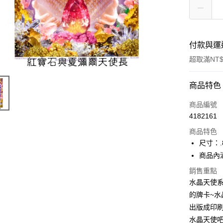
付款與運
超取滿NT$
付款方式
商品特色
信用卡一
商品編號
4182161
超商取貨
商品特色
LINE Pay
尺寸：.
商品內
Apple Pay
銷售重點
街口支付
水晶天使系列
的牌卡~水
悠遊付
出版成印
ATM付款
水晶天使