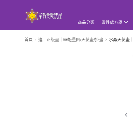
商品分類
靈性處方箋
首頁
進口正版畫｜🖼️能量圖/天使畫/掛畫
水晶天使畫｜8