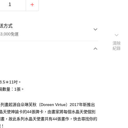
送方式
3,000免運
清除
紀錄
次付款
付款
8.5＊11吋。
涵數量：1張。
畫起源自朵琳芙秋（Doreen Virtue）2017年新推出
晶天使神諭卡的44張牌卡，由畫家將每個水晶天使個別
刷畫，故此系列水晶天使畫共有44張畫作，快去尋找你的
吧！