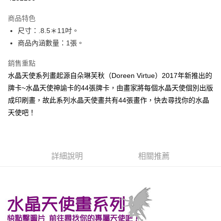
LINE Pay
商品特色
Apple Pay
尺寸：.8.5＊11吋。
商品內涵數量：1張。
街口支付
銷售重點
悠遊付
水晶天使系列畫起源自朵琳芙秋（Doreen Virtue）2017年新推出的
ATM付款
牌卡~水晶天使神諭卡的44張牌卡，由畫家將每個水晶天使個別出版
成印刷畫，故此系列水晶天使畫共有44張畫作，快去尋找你的水晶
運送方式
天使吧！
全家取貨付款
每筆NT$80，滿NT$3,000(含以上)免運費
7-11取貨付款
詳細說明
相關推薦
每筆NT$80，滿NT$3,000(含以上)免運費
賣家宅配幫您送（台灣）
每筆NT$80，滿NT$3,000(含以上)免運費
郵局幫你送（離島）