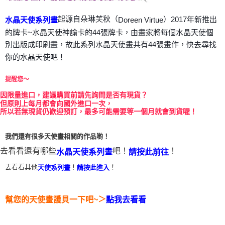
每筆NT$80，滿NT$3,000(含以上)免運費
起源自朵琳芙秋（
）2017年新推出
Doreen Virtue
水晶天使系列畫
付款後門市自取
的牌卡~水晶天使神諭卡的44張牌卡，由畫家將每個水晶天使個
免運費
別出版成印刷畫，故此系列水晶天使畫共有44張畫作，快去尋找
你的水晶天使吧！
提醒您～
因
限量進口，建議購買前請先詢問是否有現貨？
但原則上每月都會向國外進口一次，
所以若無現貨仍歡迎預訂，最多可能需要等一個月就會到貨喔！
我們還有很多天使畫相關的作品喲！
去看看還有哪些
吧！
！
水晶天使系列畫
請按此前往
去看看其他
！
！
天使系列畫
請按此進入
＞
幫您的天使畫護貝一下吧~
點我去看看