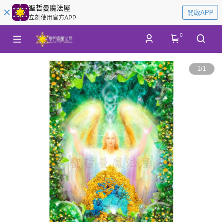
聖哲曼魔法屋
開啟APP
立刻使用官方APP
0
1
/
1