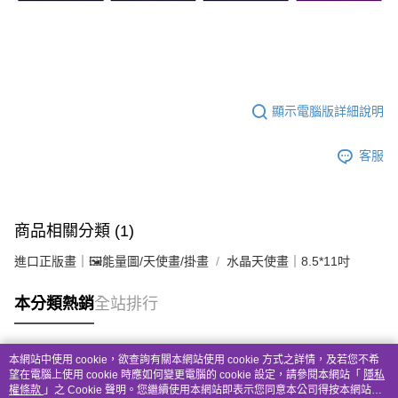
顯示電腦版詳細說明
客服
商品相關分類 (1)
進口正版畫｜🖼️能量圖/天使畫/掛畫
水晶天使畫｜8.5*11吋
本分類熱銷
全站排行
本網站中使用 cookie，欲查詢有關本網站使用 cookie 方式之詳情，及若您不希
熱門標籤
望在電腦上使用 cookie 時應如何變更電腦的 cookie 設定，請參閱本網站「
隱私
權條款
」之 Cookie 聲明。您繼續使用本網站即表示您同意本公司得按本網站使