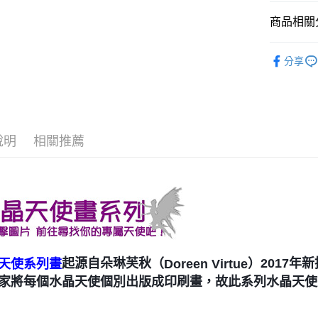
運送方式
商品相關分
全家取貨
進口正版畫
每筆NT$8
分享
7-11取貨
每筆NT$8
賣家宅配
說明
相關推薦
每筆NT$8
郵局幫你
每筆NT$8
付款後門
免運費
）2017年
起源自朵琳芙秋（
Doreen Virtue
天使系列畫
家將每個水晶天使個別出版成印刷畫，故此系列水晶天使