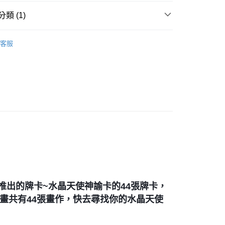
類 (1)
付款
｜🖼️能量圖/天使畫/掛畫
水晶天使畫｜5*7吋
0，滿NT$3,000(含以上)免運費
客服
付款
0，滿NT$3,000(含以上)免運費
幫您送（台灣）
0，滿NT$3,000(含以上)免運費
送（離島）
0，滿NT$3,000(含以上)免運費
市自取
新推出的牌卡~水晶天使神諭卡的44張牌卡，
畫共有44張畫作，快去尋找你的水晶天使