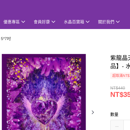
優惠專區
會員好康
水晶百寶箱
關於我們
5*7吋
紫龍晶天
品】-
超取滿NT$
NT$440
NT$3
數量