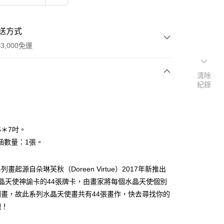
送方式
3,000免運
清除
紀錄
次付款
付款
5＊7吋。
涵數量：1張。
畫起源自朵琳芙秋（Doreen Virtue）2017年新推出
晶天使神諭卡的44張牌卡，由畫家將每個水晶天使個別
刷畫，故此系列水晶天使畫共有44張畫作，快去尋找你的
吧！