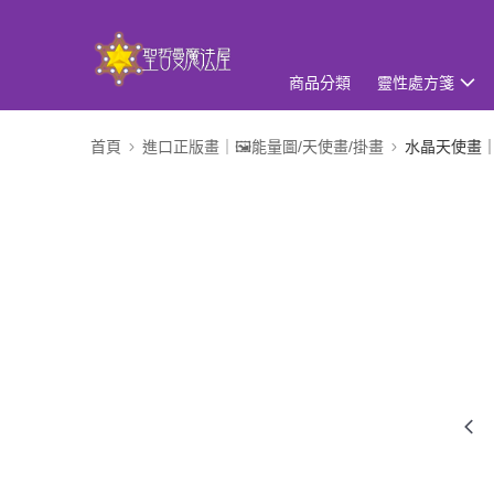
商品分類
靈性處方箋
首頁
進口正版畫｜🖼️能量圖/天使畫/掛畫
水晶天使畫｜