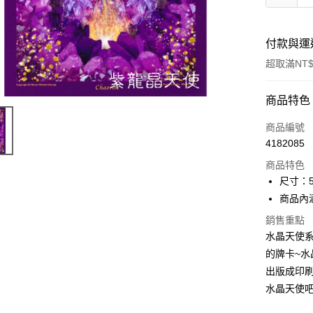
付款與運
超取滿NT$
付款方式
商品特色
信用卡一
商品編號
4182085
超商取貨
商品特色
LINE Pay
尺寸：
商品內
Apple Pay
銷售重點
街口支付
水晶天使系列
的牌卡~水
悠遊付
出版成印
ATM付款
水晶天使