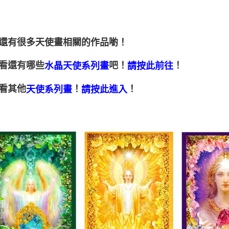
還有很多天使畫相關的作品喲！
看還有哪些
吧！
！
水晶天使系列畫
請按此前往
看其他
！
！
天使系列畫
請按此進入