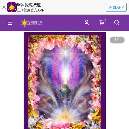
聖哲曼魔法屋
開啟APP
立刻使用官方APP
0
1
/
1