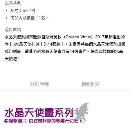
商品特色
Apple Pay
尺寸：5＊7吋。
商品內涵數量：1張。
街口支付
銷售重點
悠遊付
水晶天使系列畫起源自朵琳芙秋（Doreen Virtue）2017年新推出的
ATM付款
牌卡~水晶天使神諭卡的44張牌卡，由畫家將每個水晶天使個別出版
成印刷畫，故此系列水晶天使畫共有44張畫作，快去尋找你的水晶
運送方式
天使吧！
全家取貨付款
每筆NT$80，滿NT$3,000(含以上)免運費
7-11取貨付款
詳細說明
相關推薦
每筆NT$80，滿NT$3,000(含以上)免運費
賣家宅配幫您送（台灣）
每筆NT$80，滿NT$3,000(含以上)免運費
郵局幫你送（離島）
每筆NT$80，滿NT$3,000(含以上)免運費