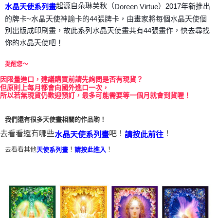
起源自朵琳芙秋（
）2017年新推出
Doreen Virtue
水晶天使系列畫
付款後門市自取
的牌卡~水晶天使神諭卡的44張牌卡，由畫家將每個水晶天使個
免運費
別出版成印刷畫，故此系列水晶天使畫共有44張畫作，快去尋找
你的水晶天使吧！
提醒您～
因
限量進口，建議購買前請先詢問是否有現貨？
但原則上每月都會向國外進口一次，
所以若無現貨仍歡迎預訂，最多可能需要等一個月就會到貨喔！
我們還有很多天使畫相關的作品喲！
去看看還有哪些
吧！
！
水晶天使系列畫
請按此前往
去看看其他
！
！
天使系列畫
請按此進入