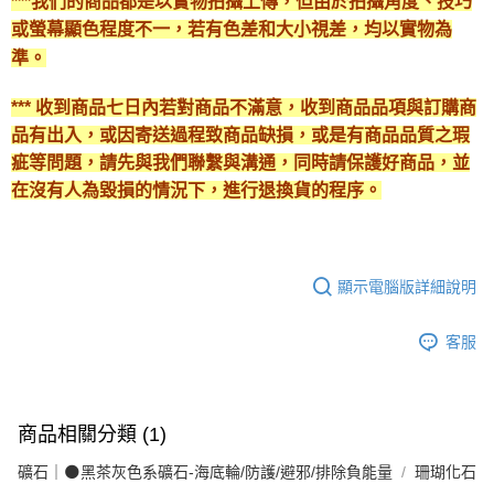
***我們的商品都是以實物拍攝上傳，但由於拍攝角度、技巧
或螢幕顯色程度不一，若有色差和大小視差，均以實物為
準。
*** 收到商品七日內若對商品不滿意，收到商品品項與訂購商
品有出入，或因寄送過程致商品缺損，或是有商品品質之瑕
疵等問題，請先與我們聯繫與溝通，同時請保護好商品，並
在沒有人為毀損的情況下，進行退換貨的程序。
顯示電腦版詳細說明
客服
商品相關分類 (1)
礦石｜🌑黑茶灰色系礦石-海底輪/防護/避邪/排除負能量
珊瑚化石