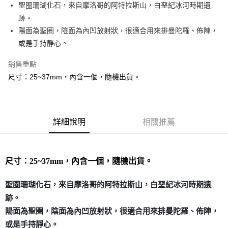
Apple Pay
聖圈珊瑚化石，來自摩洛哥的阿特拉斯山，白堊紀冰河時期遺
跡。
街口支付
陽面為聖圈，陰面為內凹放射狀，很適合用來排曼陀羅、佈陣，
悠遊付
或是手持靜心。
ATM付款
銷售重點
尺寸：25~37mm，內含一個，隨機出貨。
運送方式
全家取貨付款
每筆NT$80，滿NT$3,000(含以上)免運費
詳細說明
相關推薦
7-11取貨付款
每筆NT$80，滿NT$3,000(含以上)免運費
尺寸：25~37mm，內含一個，隨機出貨。
賣家宅配幫您送（台灣）
每筆NT$80，滿NT$3,000(含以上)免運費
聖圈珊瑚化石，來自摩洛哥的阿特拉斯山，白堊紀冰河時期遺
跡。
郵局幫你送（離島）
陽面為聖圈，陰面為內凹放射狀，很適合用來排曼陀羅、佈陣，
每筆NT$80，滿NT$3,000(含以上)免運費
或是手持靜心。