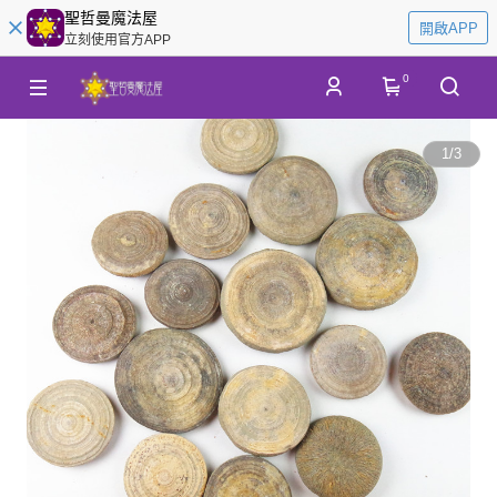
聖哲曼魔法屋
開啟APP
立刻使用官方APP
0
1
/
3