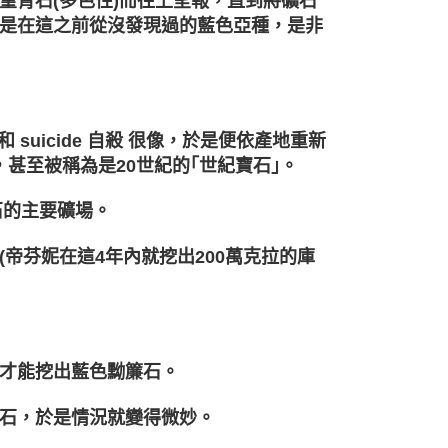
堇青石(多色性)而往上呈報，直到將礦石
是在這之前從沒發現過的藍色亞種，是非
 suicide 自殺 很像，於是便依產地重新
宣傳，甚至被稱為是20世紀的｢世紀寶石｣。
石的主要礦場。
帝芬妮在這4年內就挖出200萬克拉的庫
才能挖出藍色黝簾石。
石，於是情況就變得微妙。