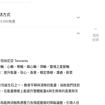
送方式
3,000免運
清除
紀錄
次付款
付款
坦尚尼亞 Tanzania
應脈輪：心輪、喉輪、眉心輪、頂輪，靈魂之星脈輪
鍵詞：提升能量、信心、直覺、穩定情緒、溝通、創意
12月誕生石之一，散發平靜與清晰的能量，協助我們找到
向，在能量療癒上能提升整體能量&與生俱來的直覺與天
認為能夠消融焦慮壓力及情感層面的障礙議題，引領人往