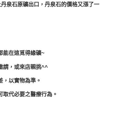
止丹泉石原礦出口，丹泉石的價格又漲了一
都能在這覓得緣礦~
邀請，或來店親挑^^
差，以實物為準。
可取代必要之醫療行為。