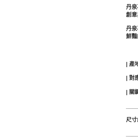
丹泉
創意
丹泉
鮮豔
| 產
| 
| 
___
尺寸
___