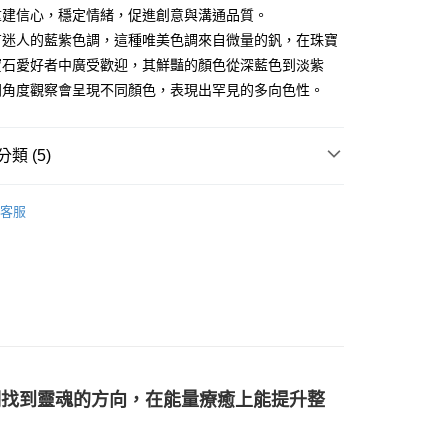
重建信心，穩定情緒，促進創意與溝通品質。
有迷人的藍紫色調，這種唯美色調來自微量的釩，在珠寶
付款
寶石愛好者中廣受歡迎，其鮮豔的顏色從深藍色到淡紫
0，滿NT$3,000(含以上)免運費
同角度觀察會呈現不同顏色，表現出罕見的多向色性。
付款
0，滿NT$3,000(含以上)免運費
類 (5)
幫您送（台灣）
靛色系礦石-眉心輪/直覺力/靈感/洞察力
丹泉石
0，滿NT$3,000(含以上)免運費
客服
送（離島）
生日石/手帳/御守/會員卡
🎂十二月｜土耳其石/鋯石/丹
0，滿NT$3,000(含以上)免運費
斜方晶系 § 療癒
市自取
/絕版品/惜福品/防水逆💦
防水逆💦💦
花♥水逆必備💌
防水逆💦💦
們找到靈魂的方向，在能量療癒上能提升整