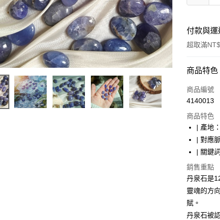
付款與運
超取滿NT$
付款方式
商品特色
信用卡一
商品編號
4140013
超商取貨
商品特色
LINE Pay
| 產地：
| 對
Apple Pay
| 關
街口支付
銷售重點
丹泉石是
悠遊付
靈魂的方
ATM付款
賦。
丹泉石被