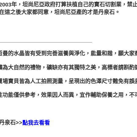
2003年，坦尚尼亞政府打算扶植自己的寶石切割業，禁
在這之後大家都同意，坦尚尼亞產的才是丹泉石。
_______________________________
聖哲曼的水晶皆有受到完善滋養與淨化，能量和諧，願大家
晶礦為大自然的禮物，礦缺亦有其獨特之美，高標者請斟酌
本賣場寶貝皆為人工拍照測量，呈現出的色澤尺寸難免有誤
靈性功能僅供參考，效果因人而異，宜作輔助保養之用，不
丹泉石>>
點我去看看