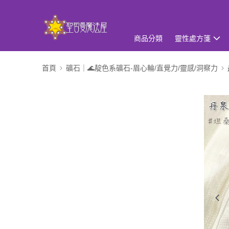
商品分類
靈性處方箋
首頁
礦石｜🌊靛色系礦石-眉心輪/直覺力/靈感/洞察力