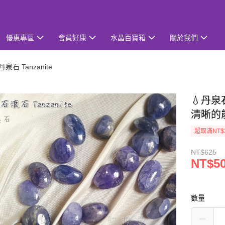
優惠專區
會員好康
水晶百寶箱
關於我們
丹泉石 Tanzanite
💧丹泉
清晰的
超取滿NT$
NT$625
NT$5
數量