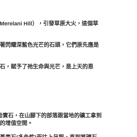
lani Hill），引發草原大火，這個草
著閃耀深藍色光芒的石頭，它們原先應是
石，賦予了祂生命與光芒，是上天的恩
山探勘寶石，在山腳下的部落跟當地的礦工拿到
的增值空間。