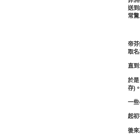
非洲
送到
常驚
帝芬
取名
直到
於是
存)
一些
起初
後來