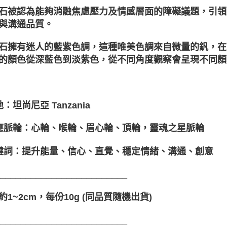
石被認為能夠消融焦慮壓力及情感層面的障礙議題，引領
與溝通品質。
石擁有迷人的藍紫色調，這種唯美色調來自微量的釩，在
的顏色從深藍色到淡紫色，從不同角度觀察會呈現不同顏
地：坦尚尼亞 Tanzania
對應脈輪：心輪、喉輪、眉心輪、頂輪，靈魂之星脈輪
關鍵詞：提升能量、信心、直覺、穩定情緒、溝通、創意
__________________________
約1~2cm，每份10g (同品質隨機出貨)
__________________________