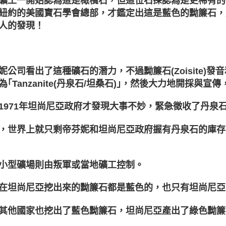
礦工一開始認為這是橄欖石，但這位石探認為是更稀有的
紐約的美國寶石學會總部，才鑑定出這是藍色的黝簾石，
人的發現！
妮公司看出了這種礦石的潛力，不過黝簾石(Zoisite)發音和
為｢Tanzanite(丹泉石/坦桑石)｣，然後大力地開採與
1971年坦尚尼亞政府才發現大事不妙，緊急徵收了丹泉
，世界上就只剩帝芬妮和坦尚尼亞政府握有丹泉石的庫存(
。
小型礦場則由叛軍或當地礦工控制。
在坦尚尼亞挖出來的黝簾石都是藍色的，也只有坦尚尼亞
其他國家也挖出了藍色黝簾石，坦尚尼亞產出了綠色黝簾