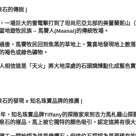
泉石的傳說 |
，一場巨大的雷電擊打到了坦尚尼亞北部的美蕾蘭妮山（Mere
當地遊牧民族 – 馬賽人(Maasai)的傳統牧場。
過後，馬賽牧民回到焦黑的草地上，驚喜地發現地上散落
的褐色或綠色礦物。
人相信這是「天火」將大地深處的石頭燒煉點化成藍色寶
丹泉石的發現 x 知名珠寶品牌的推廣 |
67年，知名珠寶品牌Tiffany的探險家來到吉力馬札羅
泉石的樣品，馬上被它獨特的顏色吸引，認定這將有很大