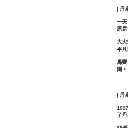
| 丹
一天
原是
大火
平凡
馬賽
賜。
| 
19
了丹