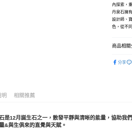
內探索，
運送方式
丹泉石擁
全家取貨
設計師、
每筆NT$8
色，從不
7-11取貨
每筆NT$8
商品相關分
賣家宅配
礦石｜🌊
每筆NT$8
分享
Tanzanite
郵局幫你
送禮｜🎁
泉石
每筆NT$8
❄晶系❄
付款後門
說明
相關推薦
❈ 特惠商品
免運費
💼職場♥桃
石是12月誕生石之一，散發平靜與清晰的能量，協助我
量&與生俱來的直覺與天賦。