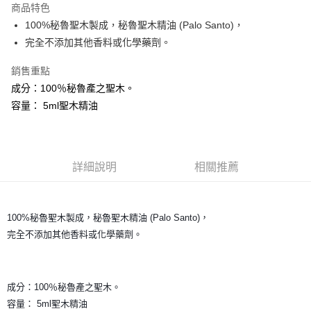
商品特色
Apple Pay
100%秘魯聖木製成，秘魯聖木精油 (Palo Santo)，
完全不添加其他香料或化學藥劑。
街口支付
銷售重點
悠遊付
成分：100％秘魯產之聖木。
ATM付款
容量： 5ml聖木精油
運送方式
全家取貨付款
詳細說明
相關推薦
每筆NT$80，滿NT$3,000(含以上)免運費
7-11取貨付款
100%秘魯聖木製成，秘魯聖木精油 (Palo Santo)，
每筆NT$80，滿NT$3,000(含以上)免運費
完全不添加其他香料或化學藥劑。
賣家宅配幫您送（台灣）
每筆NT$80，滿NT$3,000(含以上)免運費
成分：100％秘魯產之聖木。
郵局幫你送（離島）
容量： 5ml聖木精油
每筆NT$80，滿NT$3,000(含以上)免運費