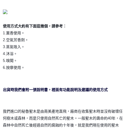
付款後門市自取
免運費
使用方式大約有下面這幾個，請參考：
1.薰香使用。
2.空氣芳香劑。
3.蒸氣吸入。
4.沐浴。
5.嗅聞。
6.按摩使用。
出貨時我們會附一張說明書，裡面有功能說明及建議的使用方式
我們進口的秘魯聖木是由南美產地直飛，廠商在收集聖木時並沒有破壞任
何樹木或森林，而是只使用自然死亡的聖木。一般聖木的壽命約40年，在
森林中自然死亡後經過自然的腐蝕約十年後，就是我們現在使用的聖木