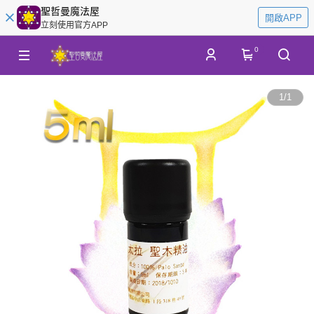
聖哲曼魔法屋
開啟APP
立刻使用官方APP
0
1
/
1