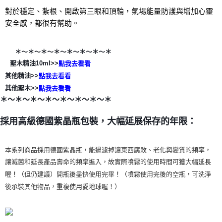
對於穩定、紮根、開啟第三眼和頂輪，氣場能量防護與增加心靈
安全感，都很有幫助。
＊～＊～＊
～＊～＊
～＊～＊
～＊
聖木精油10ml>>
點我去看看
其他精油>>
點我去看看
其他聖木>>
點我去看看
＊～＊～＊
～＊～＊
～＊～＊
～＊
採用高級德國紫晶瓶包裝，大幅延展保存的年限：
本系列商品採用德國紫晶瓶，能過濾掉讓東西腐敗、老化與變質的頻率，
讓滅菌和延長產品壽命的頻率進入，故實際噴霧的使用時間可獲大幅延長
喔！（但仍建議）開瓶後盡快使用完畢！（噴霧使用完後的空瓶，可洗淨
後承裝其他物品，重複使用愛地球喔！）