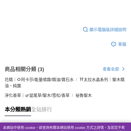
顯示電腦版詳細說明
客服
商品相關分類 (3)
查看全部
花精｜🌻阿卡莎/能量噴霧/精油/寶石水
⛩太拉水晶系列｜聖木精
油、純露
淨化香草｜🌿鼠尾草/聖木/雪松/香草
祕魯聖木
本分類熱銷
全站排行
本網站中使用 cookie，欲查詢有關本網站使用 cookie 方式之詳情，及若您不希