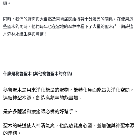
囉。
同時，我們的廠商與大自然及當地居民維持著十分友善的關係，在使用這
些聖木的同時，他們每年也在當地的森林中種下了大量的聖木苗，期許這
片森林永續生存與豐盛！
什麼是秘魯聖木 (其他祕魯聖木的商品)
秘魯聖木是用來淨化能量的聖物，能轉化負面能量與淨化空間，
連結神聖本源，創造高頻率的能量場。
是許多薩滿和療癒師必備的好幫手。   
聖木的味道使人神清氣爽，也能放鬆身心靈，並加強與神聖本源
的連結。 