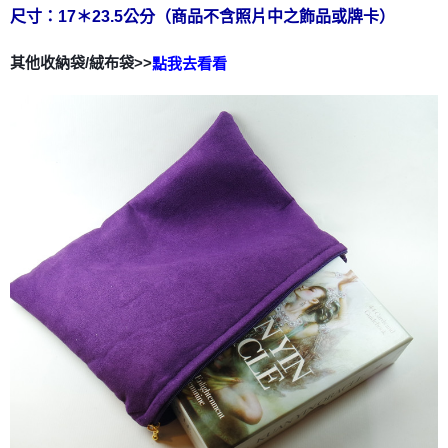
尺寸：17＊23.5公分（商品不含照片中之飾品或牌卡）
每筆NT$80，滿NT$3,000(含以上)免運費
付款後門市自取
其他收納袋/絨布袋>>
點我去看看
免運費