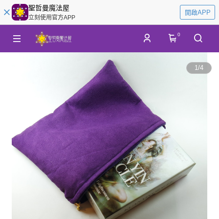
聖哲曼魔法屋
開啟APP
立刻使用官方APP
0
1
/
4