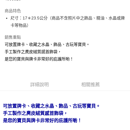
LINE Pay
商品特色
Apple Pay
尺寸：17＊23.5公分（商品不含照片中之飾品、精油、水晶或牌
卡等物品）
街口支付
銷售重點
悠遊付
可放置牌卡、收藏之水晶、飾品、古玩等寶貝。
ATM付款
手工製作之麂皮絨質感首飾袋，
是您的寶貝與牌卡非常好的庇護所喲！
運送方式
全家取貨付款
每筆NT$80，滿NT$3,000(含以上)免運費
詳細說明
相關推薦
7-11取貨付款
每筆NT$80，滿NT$3,000(含以上)免運費
可放置牌卡、收藏之水晶、飾品、古玩等寶貝。
賣家宅配幫您送（台灣）
手工製作之麂皮絨質感首飾袋，
每筆NT$80，滿NT$3,000(含以上)免運費
是您的寶貝與牌卡非常好的庇護所喲！
郵局幫你送（離島）