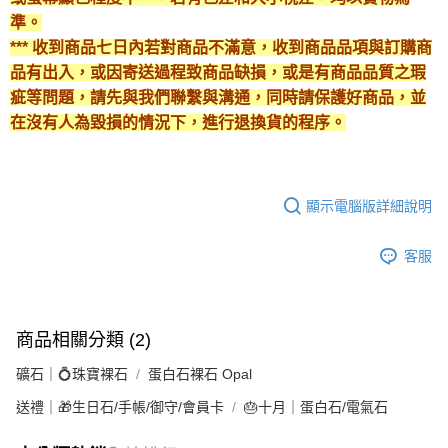
準。
*** 收到商品七日內若對商品不滿意，收到商品品項與訂購商
品有出入，或因寄送過程致商品缺損，或是有商品品質之瑕
疵等問題，請先與我們聯繫與溝通，同時請保護好商品，並
在沒有人為毀損的情況下，進行退換貨的程序。
顯示電腦版詳細說明
客服
商品相關分類 (2)
礦石｜💍珠寶裸石
蛋白石裸石 Opal
送禮｜🎁生日石/手帳/御守/會員卡
🎂十月｜蛋白石/電氣石