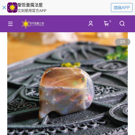
聖哲曼魔法屋
開啟APP
立刻使用官方APP
0
1
/
5