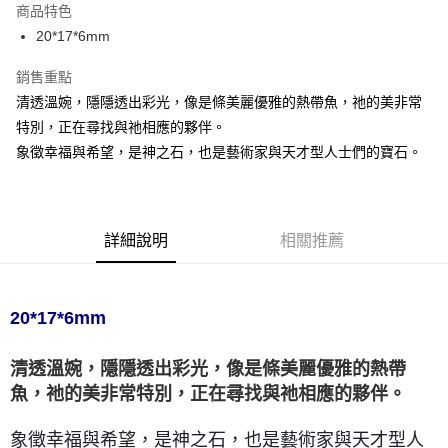
商品特色
Apple Pay
20*17*6mm
街口支付
銷售重點
清透溫婉，隱隱透出彩光，像是條美麗優雅的熱帶魚，祂的美非常
悠遊付
特別，正在尋找與祂相應的夥伴。
ATM付款
象徵幸福與希望，是神之石，也是藝術家與天才型人士們的寶石。
運送方式
全家取貨付款
詳細說明
相關推薦
每筆NT$80，滿NT$3,000(含以上)免運費
7-11取貨付款
每筆NT$80，滿NT$3,000(含以上)免運費
20*17*6mm
賣家宅配幫您送（台灣）
清透溫婉，隱隱透出彩光，像是條美麗優雅的熱帶
每筆NT$80，滿NT$3,000(含以上)免運費
魚，祂的美非常特別，正在尋找與祂相應的夥伴。
郵局幫你送（離島）
象徵幸福與希望，是神之石，也是藝術家與天才型人
每筆NT$80，滿NT$3,000(含以上)免運費