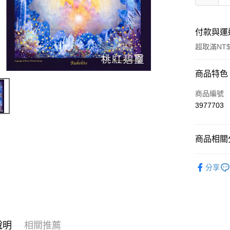
付款與運
超取滿NT$
付款方式
商品特色
信用卡一
商品編號
3977703
超商取貨
LINE Pay
商品相關分
Apple Pay
進口正版畫
分享
街口支付
送禮｜🎁
悠遊付
ATM付款
說明
相關推薦