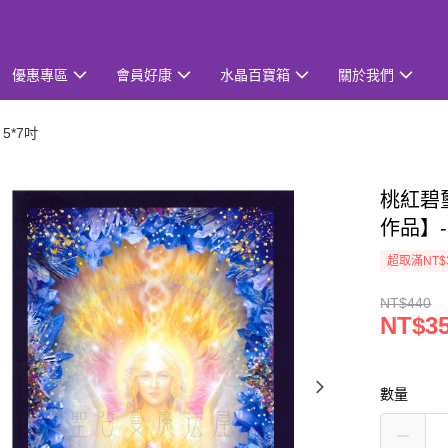
優惠專區
會員好康
水晶百寶箱
關於我們
5*7吋
桃紅碧璽
作品】
超取滿NT$
NT$440
NT$3
數量