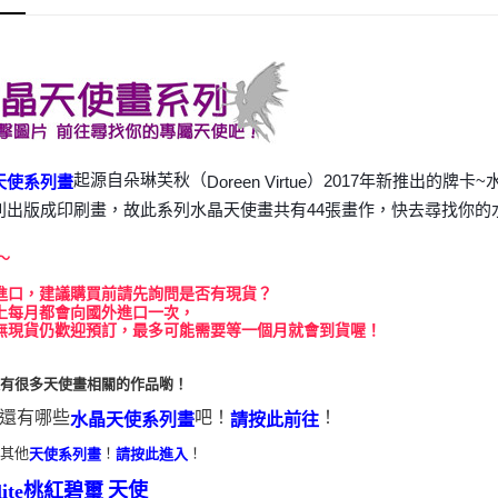
運送方式
全家取貨
每筆NT$8
7-11取貨
每筆NT$8
起源自朵琳芙秋（
）2017年新推出的牌卡
Doreen Virtue
天使系列畫
賣家宅配
別出版成印刷畫，故此系列水晶天使畫共有44張畫作，快去尋找你的
每筆NT$8
～
郵局幫你
進口，建議購買前請先詢問是否有現貨？
每筆NT$8
上每月都會向國外進口一次，
無現貨仍歡迎預訂，最多可能需要等一個月就會到貨喔！
付款後門
免運費
還有很多天使畫相關的作品喲！
還有哪些
吧！
！
水晶天使系列畫
請按此前往
看其他
！
！
天使系列畫
請按此進入
天使
llite桃紅碧璽