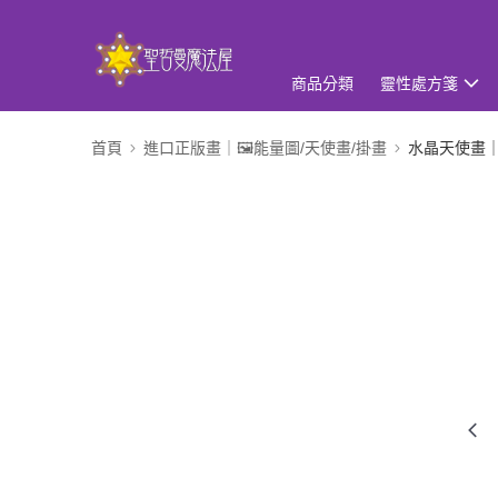
商品分類
靈性處方箋
首頁
進口正版畫｜🖼️能量圖/天使畫/掛畫
水晶天使畫｜