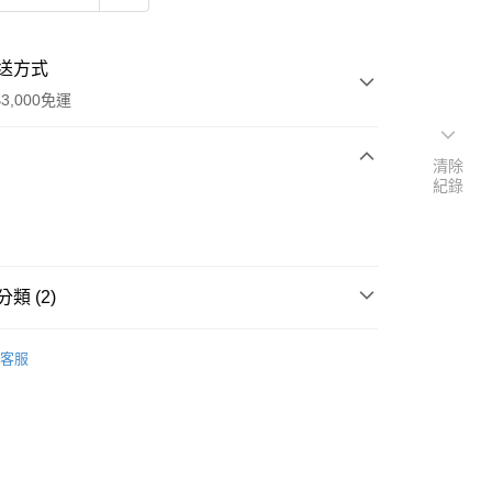
送方式
3,000免運
清除
紀錄
次付款
付款
類 (2)
｜🖼️能量圖/天使畫/掛畫
水晶天使畫｜5*7吋
客服
生日石/手帳/御守/會員卡
🎂十月｜蛋白石/電氣石