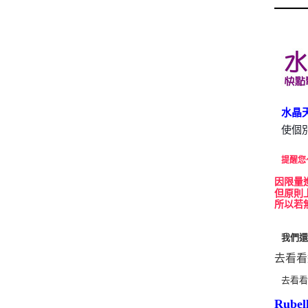
水晶
使個
提醒您
因
限量
但原則
所以若
我們
去看看
去看
Rube