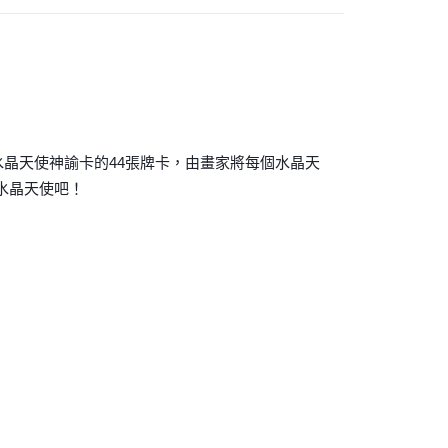
付款
0，滿NT$3,000(含以上)免運費
付款
0，滿NT$3,000(含以上)免運費
~水晶天使神諭卡的44張牌卡，由畫家將每個水晶天
幫您送（台灣）
水晶天使吧！
0，滿NT$3,000(含以上)免運費
送（離島）
0，滿NT$3,000(含以上)免運費
市自取