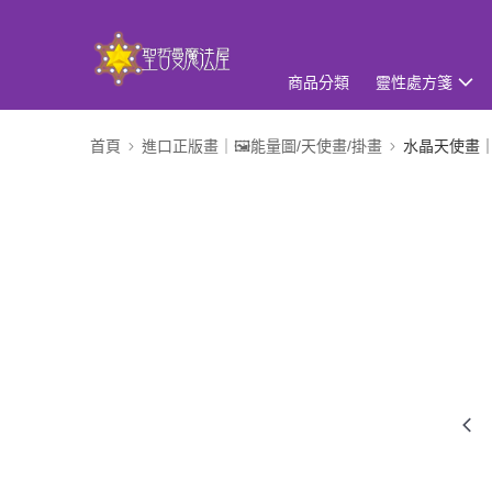
商品分類
靈性處方箋
首頁
進口正版畫｜🖼️能量圖/天使畫/掛畫
水晶天使畫｜