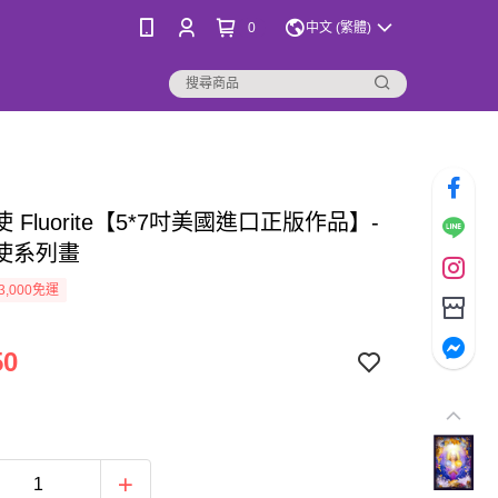
0
中文 (繁體)
 Fluorite【5*7吋美國進口正版作品】-
使系列畫
3,000免運
50