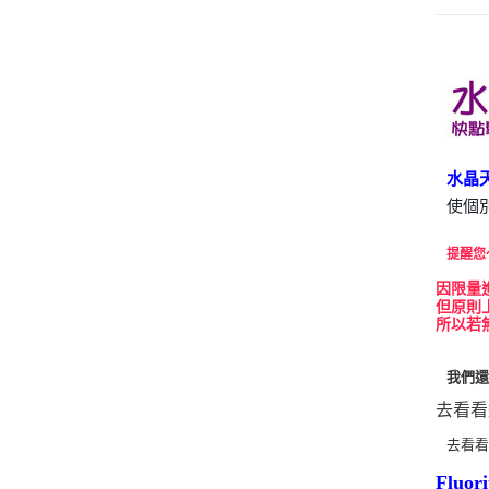
水晶
使個
提醒您
因
限量
但原則
所以若
我們
去看看
去看
Fluo