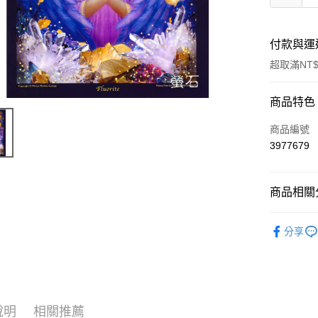
付款與運
超取滿NT$
付款方式
商品特色
信用卡一
商品編號
3977679
超商取貨
LINE Pay
商品相關分
Apple Pay
進口正版畫
分享
街口支付
悠遊付
ATM付款
說明
相關推薦