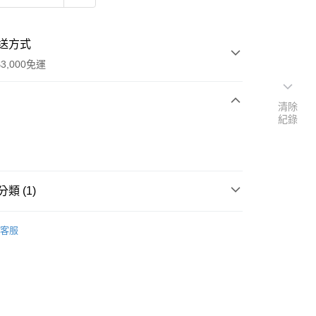
送方式
3,000免運
清除
紀錄
次付款
付款
類 (1)
｜🖼️能量圖/天使畫/掛畫
水晶天使畫｜5*7吋
客服