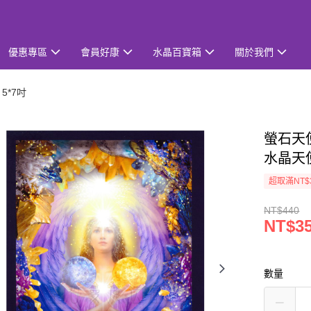
優惠專區
會員好康
水晶百寶箱
關於我們
5*7吋
螢石天使
水晶天
超取滿NT$
NT$440
NT$3
數量