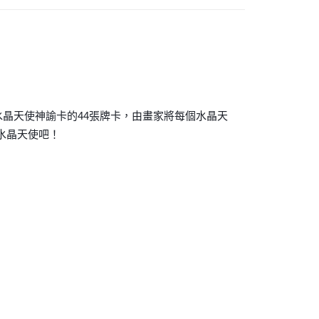
付款
0，滿NT$3,000(含以上)免運費
付款
0，滿NT$3,000(含以上)免運費
~水晶天使神諭卡的44張牌卡，由畫家將每個水晶天
幫您送（台灣）
水晶天使吧！
0，滿NT$3,000(含以上)免運費
送（離島）
0，滿NT$3,000(含以上)免運費
市自取