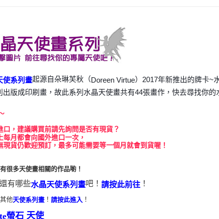
運送方式
全家取貨
每筆NT$8
7-11取貨
每筆NT$8
起源自朵琳芙秋（
）2017年新推出的牌卡
Doreen Virtue
天使系列畫
賣家宅配
別出版成印刷畫，故此系列水晶天使畫共有44張畫作，快去尋找你的
每筆NT$8
～
郵局幫你
進口，建議購買前請先詢問是否有現貨？
每筆NT$8
上每月都會向國外進口一次，
無現貨仍歡迎預訂，最多可能需要等一個月就會到貨喔！
付款後門
免運費
還有很多天使畫相關的作品喲！
還有哪些
吧！
！
水晶天使系列畫
請按此前往
看其他
！
！
天使系列畫
請按此進入
天使
rite螢石