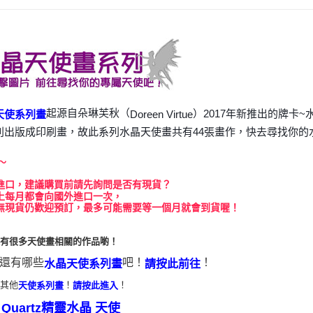
運送方式
全家取貨
每筆NT$8
7-11取貨
每筆NT$8
起源自朵琳芙秋（
）2017年新推出的牌卡
Doreen Virtue
天使系列畫
賣家宅配
別出版成印刷畫，故此系列水晶天使畫共有44張畫作，快去尋找你的
每筆NT$8
～
郵局幫你
進口，建議購買前請先詢問是否有現貨？
每筆NT$8
上每月都會向國外進口一次，
無現貨仍歡迎預訂，最多可能需要等一個月就會到貨喔！
付款後門
免運費
還有很多天使畫相關的作品喲！
還有哪些
吧！
！
水晶天使系列畫
請按此前往
看其他
！
！
天使系列畫
請按此進入
天使
it Quartz精靈水晶