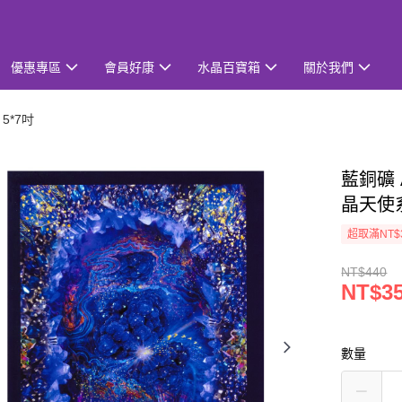
優惠專區
會員好康
水晶百寶箱
關於我們
5*7吋
藍銅礦 
晶天使
超取滿NT$
NT$440
NT$3
數量