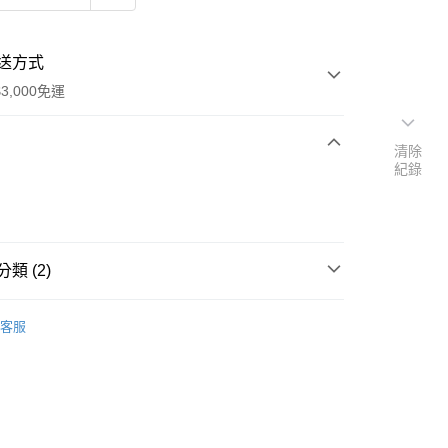
送方式
3,000免運
清除
紀錄
次付款
付款
類 (2)
｜🖼️能量圖/天使畫/掛畫
水晶天使畫｜5*7吋
客服
/絕版品/惜福品/防水逆💦