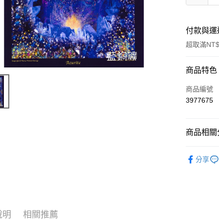
付款與運
超取滿NT$
付款方式
商品特色
信用卡一
商品編號
3977675
超商取貨
LINE Pay
商品相關分
Apple Pay
進口正版畫
分享
街口支付
❈ 特惠商品
悠遊付
ATM付款
說明
相關推薦