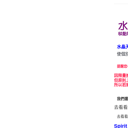
水晶
使個
提醒您
因
限量
但原則
所以若
我們
去看看
去看
Spir