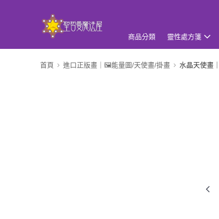
商品分類
靈性處方箋
首頁
進口正版畫｜🖼️能量圖/天使畫/掛畫
水晶天使畫｜