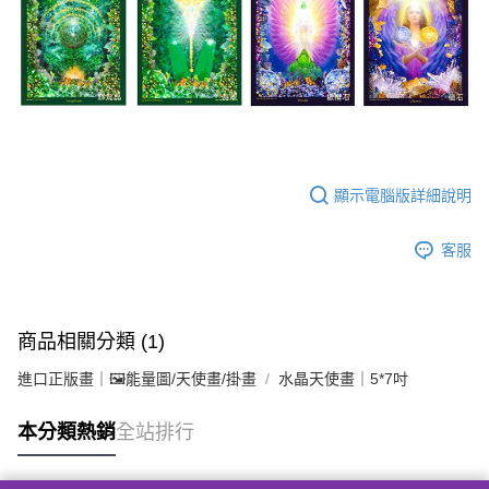
顯示電腦版詳細說明
客服
商品相關分類 (1)
進口正版畫｜🖼️能量圖/天使畫/掛畫
水晶天使畫｜5*7吋
本分類熱銷
全站排行