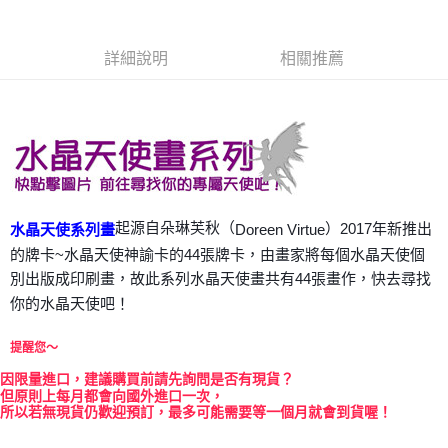
Apple Pay
詳細說明
相關推薦
街口支付
悠遊付
ATM付款
運送方式
全家取貨付款
起源自朵琳芙秋（
）2017年新推出
Doreen Virtue
水晶天使系列畫
每筆NT$80，滿NT$3,000(含以上)免運費
的牌卡~水晶天使神諭卡的44張牌卡，由畫家將每個水晶天使個
別出版成印刷畫，故此系列水晶天使畫共有44張畫作，快去尋找
7-11取貨付款
你的水晶天使吧！
每筆NT$80，滿NT$3,000(含以上)免運費
提醒您～
賣家宅配幫您送（台灣）
每筆NT$80，滿NT$3,000(含以上)免運費
因
限量進口，建議購買前請先詢問是否有現貨？
但原則上每月都會向國外進口一次，
所以若無現貨仍歡迎預訂，最多可能需要等一個月就會到貨喔！
郵局幫你送（離島）
每筆NT$80，滿NT$3,000(含以上)免運費