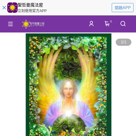
聖哲曼魔法屋
開啟APP
立刻使用官方APP
0
1
/
1