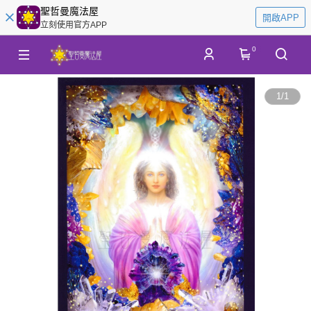
聖哲曼魔法屋
開啟APP
立刻使用官方APP
0
1
/
1