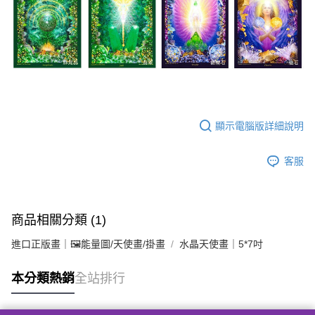
顯示電腦版詳細說明
客服
商品相關分類 (1)
進口正版畫｜🖼️能量圖/天使畫/掛畫
水晶天使畫｜5*7吋
本分類熱銷
全站排行