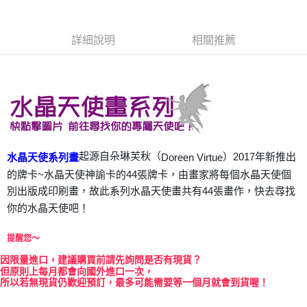
Apple Pay
詳細說明
相關推薦
街口支付
悠遊付
ATM付款
運送方式
全家取貨付款
起源自朵琳芙秋（
）2017年新推出
Doreen Virtue
水晶天使系列畫
每筆NT$80，滿NT$3,000(含以上)免運費
的牌卡~水晶天使神諭卡的44張牌卡，由畫家將每個水晶天使個
別出版成印刷畫，故此系列水晶天使畫共有44張畫作，快去尋找
7-11取貨付款
你的水晶天使吧！
每筆NT$80，滿NT$3,000(含以上)免運費
提醒您～
賣家宅配幫您送（台灣）
每筆NT$80，滿NT$3,000(含以上)免運費
因
限量進口，建議購買前請先詢問是否有現貨？
但原則上每月都會向國外進口一次，
所以若無現貨仍歡迎預訂，最多可能需要等一個月就會到貨喔！
郵局幫你送（離島）
每筆NT$80，滿NT$3,000(含以上)免運費