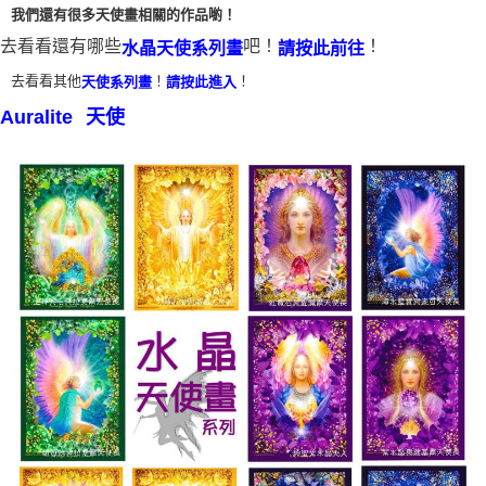
我們還有很多天使畫相關的作品喲！
付款後門市自取
去看看還有哪些
吧！
！
水晶天使系列畫
請按此前往
免運費
去看看其他
！
！
天使系列畫
請按此進入
Auralite
天使