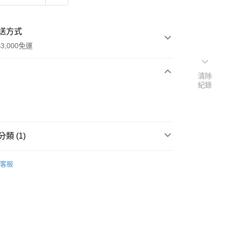
送方式
3,000免運
清除
紀錄
次付款
付款
類 (1)
｜🖼️能量圖/天使畫/掛畫
水晶天使畫｜5*7吋
客服