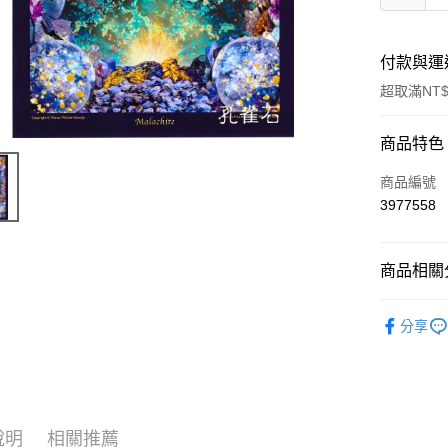
付款與運
超取滿NT$
付款方式
商品特色
信用卡一
商品編號
3977558
超商取貨
LINE Pay
商品相關分
Apple Pay
進口正版畫
分享
街口支付
悠遊付
ATM付款
說明
相關推薦