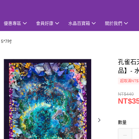
優惠專區
會員好康
水晶百寶箱
關於我們
5*7吋
孔雀石天
品】-
超取滿NT$
NT$440
NT$3
數量