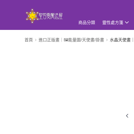
商品分類
靈性處方箋
首頁
進口正版畫｜🖼️能量圖/天使畫/掛畫
水晶天使畫｜