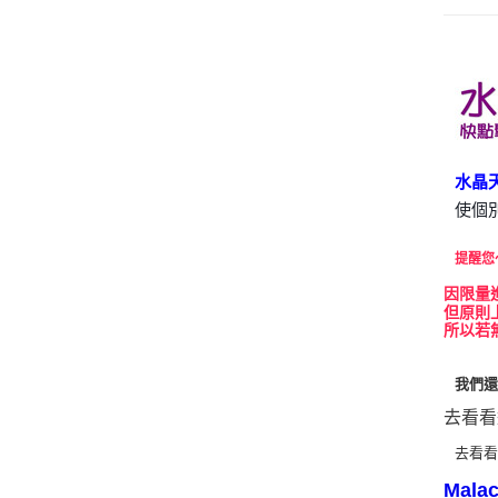
水晶
使個
提醒您
因
限量
但原則
所以若
我們
去看看
去看
Malac