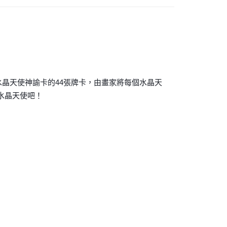
付款
0，滿NT$3,000(含以上)免運費
付款
0，滿NT$3,000(含以上)免運費
~水晶天使神諭卡的44張牌卡，由畫家將每個水晶天
幫您送（台灣）
水晶天使吧！
0，滿NT$3,000(含以上)免運費
送（離島）
0，滿NT$3,000(含以上)免運費
市自取