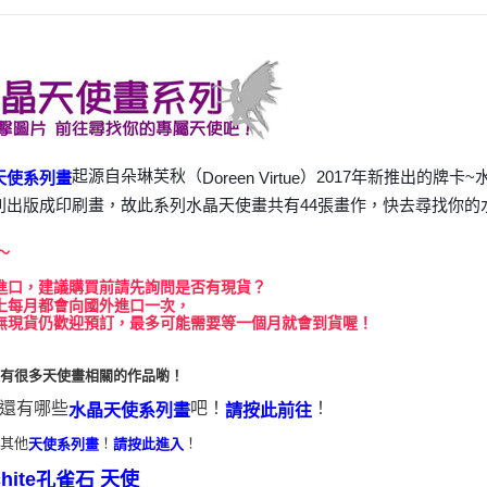
運送方式
全家取貨
每筆NT$8
7-11取貨
每筆NT$8
起源自朵琳芙秋（
）2017年新推出的牌卡
Doreen Virtue
天使系列畫
賣家宅配
別出版成印刷畫，故此系列水晶天使畫共有44張畫作，快去尋找你的
每筆NT$8
～
郵局幫你
進口，建議購買前請先詢問是否有現貨？
每筆NT$8
上每月都會向國外進口一次，
無現貨仍歡迎預訂，最多可能需要等一個月就會到貨喔！
付款後門
免運費
還有很多天使畫相關的作品喲！
還有哪些
吧！
！
水晶天使系列畫
請按此前往
看其他
！
！
天使系列畫
請按此進入
hite
天使
孔雀石