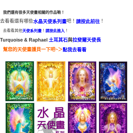
每筆NT$80，滿NT$3,000(含以上)免運費
我們還有很多天使畫相關的作品喲！
付款後門市自取
去看看還有哪些
吧！
！
水晶天使系列畫
請按此前往
免運費
去看看其他
！
！
天使系列畫
請按此進入
Turquoise & Raphael
與
土耳其石
拉斐爾天使長
＞
幫您的天使畫護貝一下吧~
點我去看看