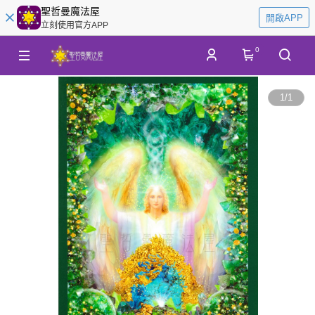
聖哲曼魔法屋
開啟APP
立刻使用官方APP
0
1
/
1